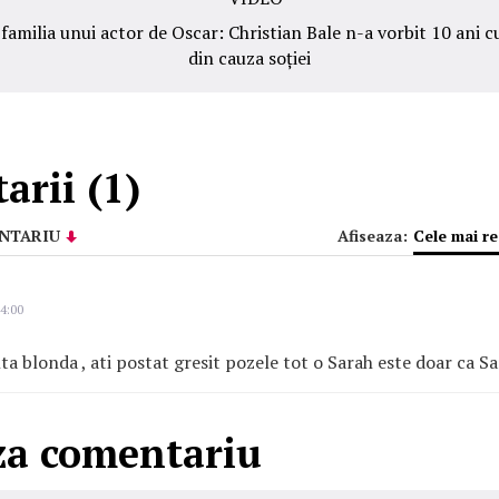
- VIDEO
 familia unui actor de Oscar: Christian Bale n-a vorbit 10 ani c
din cauza soției
rii (1)
NTARIU
Afiseaza:
Cele mai r
4:00
lta blonda , ati postat gresit pozele tot o Sarah este doar ca S
za comentariu