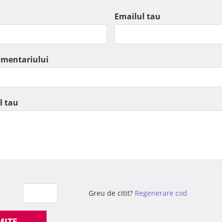
Emailul tau
omentariului
l tau
Greu de citit?
Regenerare cod
MITE