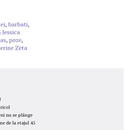
ei
,
barbati
,
 Jessica
las
,
poze
,
erine Zeta
!
ricol
eni nu se plânge
ne de la etajul 45