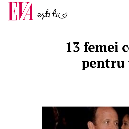
menopauză și când ar t
Carieră
la medic
Actualitate
13 femei c
pentru 