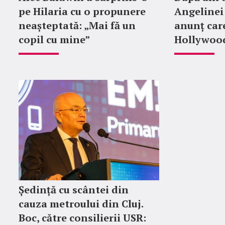
pe Hilaria cu o propunere
Angelinei 
neașteptată: „Mai fă un
anunț car
copil cu mine”
Hollywood
Ședință cu scântei din
cauza metroului din Cluj.
Boc, către consilierii USR: