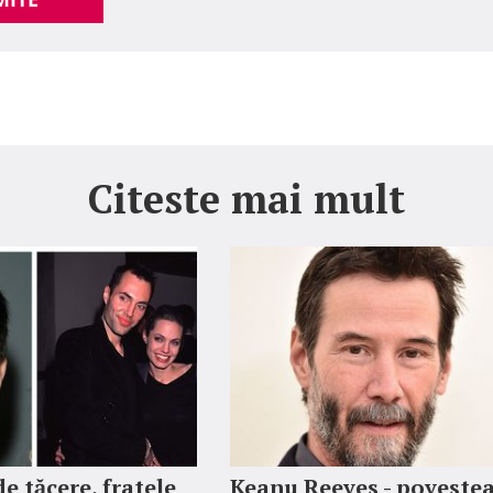
Citeste mai mult
e tăcere, fratele
Keanu Reeves - poveste