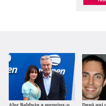
Alec Baldwin a surprins-o
După ani d