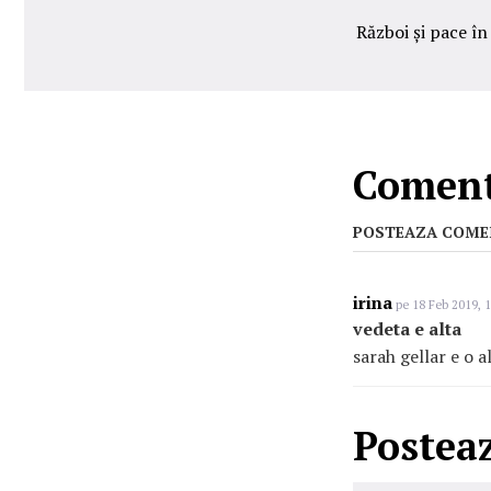
Război și pace în
Comenta
POSTEAZA COME
irina
pe 18 Feb 2019, 1
vedeta e alta
sarah gellar e o a
Postea