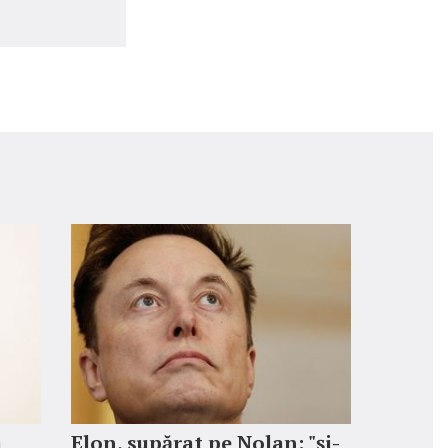
a
Elon, supărat pe Nolan: "şi-