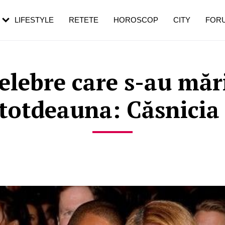
rebui să mergi
și 60 de ani. De ce te trezești mai des
pe măsură ce înaintezi în vârstă
LIFESTYLE
RETETE
HOROSCOP
CITY
FOR
elebre care s-au măr
totdeauna: Căsnicia 