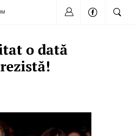
Nu ai cont?
Inregistreaza-
UM
itat o dată
rezistă!