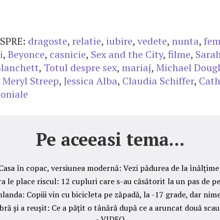
SPRE:
dragoste
,
relatie
,
iubire
,
vedete
,
nunta
,
fem
i
,
Beyonce
,
casnicie
,
Sex and the City
,
filme
,
Sarah
Blanchett
,
Totul despre sex
,
mariaj
,
Michael Doug
,
Meryl Streep
,
Jessica Alba
,
Claudia Schiffer
,
Cath
oniale
Pe aceeasi tema...
Casa în copac, versiunea modernă: Vezi pădurea de la înălțime
a le place riscul: 12 cupluri care s-au căsătorit la un pas de pe
inlanda: Copiii vin cu bicicleta pe zăpadă, la -17 grade, dar nim
ebră și a reușit: Ce a pățit o tânără după ce a aruncat două scau