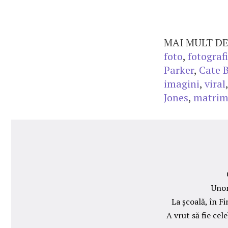
MAI MULT DE
foto
,
fotografi
Parker
,
Cate 
imagini
,
viral
Jones
,
matrim
Unor
La școală, în F
A vrut să fie cel