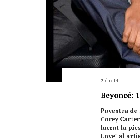
2
din
14
Beyoncé: 1
Povestea de 
Corey Carter)
lucrat la pie
Love" al arti