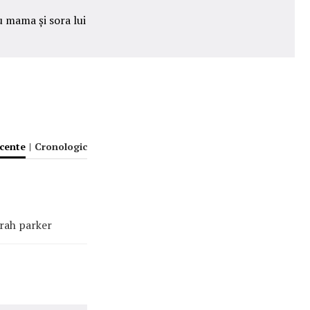
u mama și sora lui
ecente
|
Cronologic
arah parker