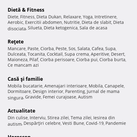
Dietă & Fitness
Diete
Fitness
Dieta Dukan
Relaxare
Yoga
Intretinere
,
,
,
,
,
,
Aerobic
Exercitii abdomen
Nutritie
Dieta de slabit
Dieta
,
,
,
,
Silueta
Dieta ketogenica
Sala de acasa
disociata
,
,
,
Reţete
Mancare
Paste
Ciorba
Peste
Sos
Salata
Cafea
Supa
,
,
,
,
,
,
,
,
Dulceata
Tocanita
Cocktail
Supa crema
Aperitive
Desert
,
,
,
,
,
,
Maioneza
Pilaf
Ciorba perisoare
Ciorba pui
Ciorba burta
,
,
,
,
,
Ce mancam azi
Casă şi familie
Mobila bucatarie
Amenajari interioare
Mobila
Canapele
,
,
,
,
Dormitoare
Design interior
Parenting
Jurnal de mama
,
,
,
Gravide
Femei curajoase
Autism
singura
,
,
,
Actualitate
Din culise
Interviu
Stirea zilei
Tema zilei
Iesirea din
,
,
,
,
Despărţiri celebre
Vesti Bune
Covid-19
Pandemie
autism
,
,
,
,