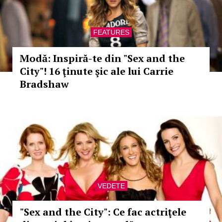
FEATURES
Modă: Inspiră-te din "Sex and the
City"! 16 ţinute şic ale lui Carrie
Bradshaw
VEDETE
"Sex and the City": Ce fac actriţele