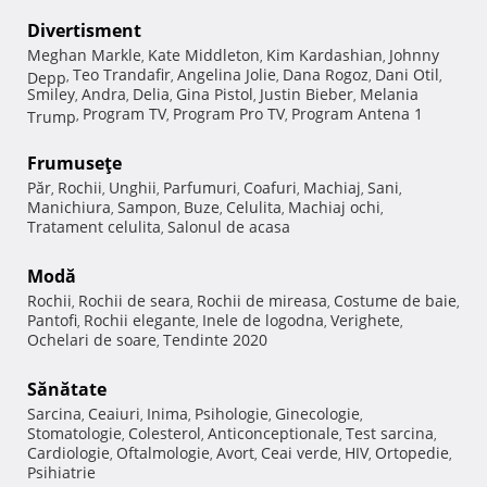
Divertisment
Meghan Markle
Kate Middleton
Kim Kardashian
Johnny
,
,
,
Teo Trandafir
Angelina Jolie
Dana Rogoz
Dani Otil
Depp
,
,
,
,
,
Smiley
Andra
Delia
Gina Pistol
Justin Bieber
Melania
,
,
,
,
,
Program TV
Program Pro TV
Program Antena 1
Trump
,
,
,
Frumuseţe
Păr
Rochii
Unghii
Parfumuri
Coafuri
Machiaj
Sani
,
,
,
,
,
,
,
Manichiura
Sampon
Buze
Celulita
Machiaj ochi
,
,
,
,
,
Tratament celulita
Salonul de acasa
,
Modă
Rochii
Rochii de seara
Rochii de mireasa
Costume de baie
,
,
,
,
Pantofi
Rochii elegante
Inele de logodna
Verighete
,
,
,
,
Ochelari de soare
Tendinte 2020
,
Sănătate
Sarcina
Ceaiuri
Inima
Psihologie
Ginecologie
,
,
,
,
,
Stomatologie
Colesterol
Anticonceptionale
Test sarcina
,
,
,
,
Cardiologie
Oftalmologie
Avort
Ceai verde
HIV
Ortopedie
,
,
,
,
,
,
Psihiatrie