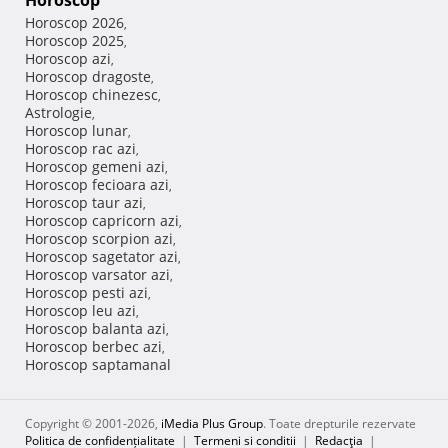
Horoscop
Horoscop 2026
,
Horoscop 2025
,
Horoscop azi
,
Horoscop dragoste
,
Horoscop chinezesc
,
Astrologie
,
Horoscop lunar
,
Horoscop rac azi
,
Horoscop gemeni azi
,
Horoscop fecioara azi
,
Horoscop taur azi
,
Horoscop capricorn azi
,
Horoscop scorpion azi
,
Horoscop sagetator azi
,
Horoscop varsator azi
,
Horoscop pesti azi
,
Horoscop leu azi
,
Horoscop balanta azi
,
Horoscop berbec azi
,
Horoscop saptamanal
Copyright © 2001-2026,
iMedia Plus Group
. Toate drepturile rezervate
Politica de confidențialitate
|
Termeni si conditii
|
Redacţia
|