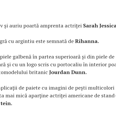
 și auriu poartă amprenta actriței
Sarah Jessic
gră cu argintiu este semnată de
Rihanna.
piele galbenă în partea superioară și din piele de
ară și cu un logo scris cu portocaliu în interior po
tomodelului britanic
Jourdan Dunn.
plicații de paiete cu imagini de pești multicolori
eta mai mică aparține actriței americane de stan
tein.