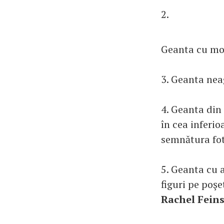
2.
Geanta cu mov
3. Geanta nea
4. Geanta din 
în cea inferio
semnătura fo
5. Geanta cu a
figuri pe poş
Rachel Feins