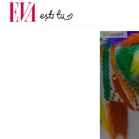
și 60 de ani. De ce te t
Carieră
pe măsură ce înaintez
Actualitate
© Copyright: