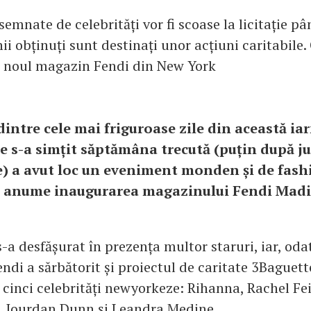
emnate de celebrități vor fi scoase la licitație pâ
ii obținuți sunt destinați unor acțiuni caritabile.
n noul magazin Fendi din New York
dintre cele mai friguroase zile din această i
re s-a simțit săptămâna trecută (puțin după j
e) a avut loc un eveniment monden și de fash
i anume inaugurarea magazinului Fendi Madi
-a desfășurat în prezența multor staruri, iar, oda
ndi a sărbătorit și proiectul de caritate 3Baguette
 cinci celebrități newyorkeze: Rihanna, Rachel Fe
r, Jourdan Dunn și Leandra Medine.