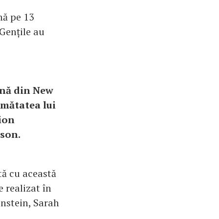
nă pe 13
 Gențile au
arnă din New
umătatea lui
ion
son.
tă cu această
 realizat în
instein, Sarah