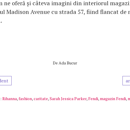
 ne oferă și câteva imagini din interiorul magazi
țul Madison Avenue cu strada 57, fiind flancat de
.
De
Ada Bucur
dent
ar
:
Rihanna
,
fashion
,
caritate
,
Sarah Jessica Parker
,
Fendi
,
magazin Fendi
,
m