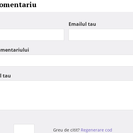
comentariu
Emailul tau
omentariului
l tau
Greu de citit?
Regenerare cod