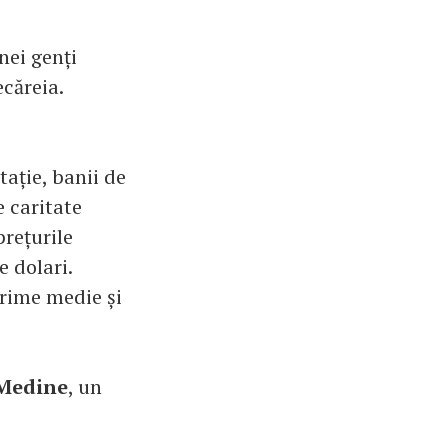
nei genți
ecăreia.
tație, banii de
 caritate
prețurile
e dolari.
ărime medie și
Medine
, un