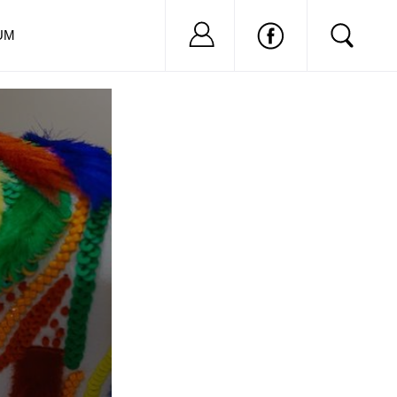
Nu ai cont?
Inregistreaza-
UM