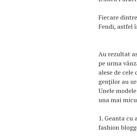
Fiecare dintr
Fendi, astfel 
Au rezultat as
pe urma vânză
alese de cele 
genților au ur
Unele modele 
una mai micu
1. Geanta cu 
fashion blog