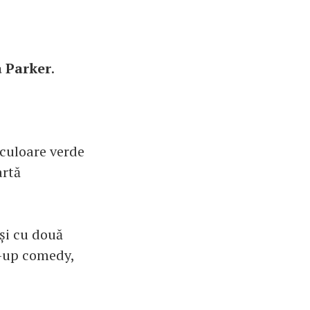
a Parker
.
 culoare verde
artă
 și cu două
d-up comedy,