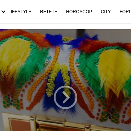
rezești mai des
Cât durează, cum te pregătești și cât
i în vârstă
de dureroasă este investigația
LIFESTYLE
RETETE
HOROSCOP
CITY
FOR