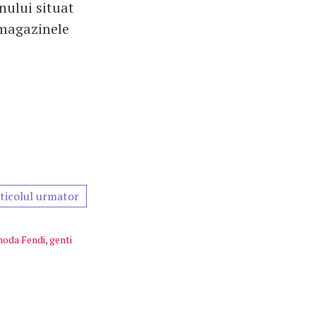
nului situat
 magazinele
ticolul urmator
oda Fendi
,
genti