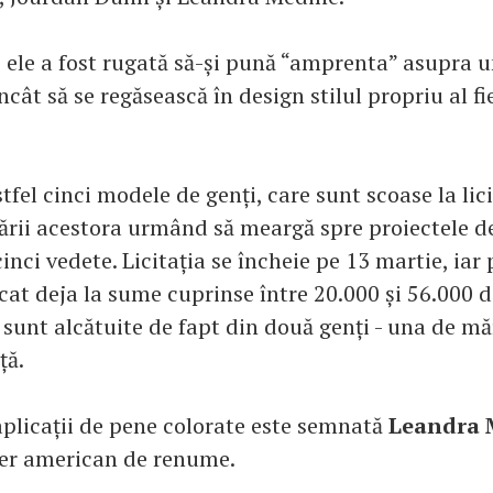
e ele a fost rugată să-și pună “amprenta” asupra u
încât să se regăsească în design stilul propriu al fi
tfel cinci modele de genți, care sunt scoase la lici
rii acestora urmând să meargă spre proiectele de
cinci vedete. Licitația se încheie pe 13 martie, iar 
cat deja la sume cuprinse între 20.000 și 56.000 d
sunt alcătuite de fapt din două genți - una de m
ță.
aplicații de pene colorate este semnată
Leandra 
ger american de renume.