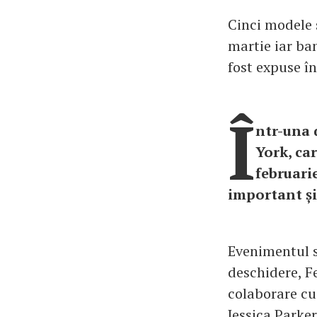
Cinci modele s
martie iar ban
fost expuse î
Î
ntr-una 
York, ca
februari
important ș
Evenimentul s
deschidere, Fe
colaborare cu
Jessica Parke