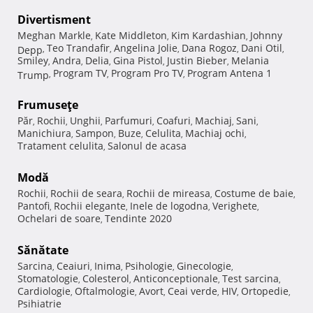
Divertisment
Meghan Markle
Kate Middleton
Kim Kardashian
Johnny
,
,
,
Teo Trandafir
Angelina Jolie
Dana Rogoz
Dani Otil
Depp
,
,
,
,
,
Smiley
Andra
Delia
Gina Pistol
Justin Bieber
Melania
,
,
,
,
,
Program TV
Program Pro TV
Program Antena 1
Trump
,
,
,
Frumuseţe
Păr
Rochii
Unghii
Parfumuri
Coafuri
Machiaj
Sani
,
,
,
,
,
,
,
Manichiura
Sampon
Buze
Celulita
Machiaj ochi
,
,
,
,
,
Tratament celulita
Salonul de acasa
,
Modă
Rochii
Rochii de seara
Rochii de mireasa
Costume de baie
,
,
,
,
Pantofi
Rochii elegante
Inele de logodna
Verighete
,
,
,
,
Ochelari de soare
Tendinte 2020
,
Sănătate
Sarcina
Ceaiuri
Inima
Psihologie
Ginecologie
,
,
,
,
,
Stomatologie
Colesterol
Anticonceptionale
Test sarcina
,
,
,
,
Cardiologie
Oftalmologie
Avort
Ceai verde
HIV
Ortopedie
,
,
,
,
,
,
Psihiatrie