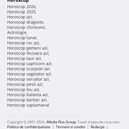
Horoscop
Horoscop 2026
,
Horoscop 2025
,
Horoscop azi
,
Horoscop dragoste
,
Horoscop chinezesc
,
Astrologie
,
Horoscop lunar
,
Horoscop rac azi
,
Horoscop gemeni azi
,
Horoscop fecioara azi
,
Horoscop taur azi
,
Horoscop capricorn azi
,
Horoscop scorpion azi
,
Horoscop sagetator azi
,
Horoscop varsator azi
,
Horoscop pesti azi
,
Horoscop leu azi
,
Horoscop balanta azi
,
Horoscop berbec azi
,
Horoscop saptamanal
Copyright © 2001-2026,
iMedia Plus Group
. Toate drepturile rezervate
Politica de confidențialitate
|
Termeni si conditii
|
Redacţia
|