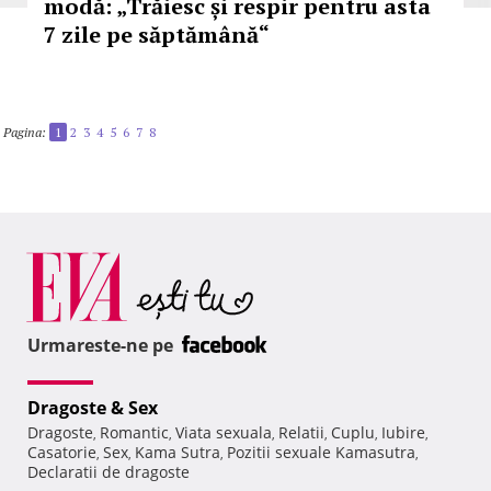
modă: „Trăiesc și respir pentru asta
7 zile pe săptămână“
Pagina:
1
2
3
4
5
6
7
8
Urmareste-ne pe
Dragoste & Sex
Dragoste
Romantic
Viata sexuala
Relatii
Cuplu
Iubire
,
,
,
,
,
,
Casatorie
Sex
Kama Sutra
Pozitii sexuale Kamasutra
,
,
,
,
Declaratii de dragoste