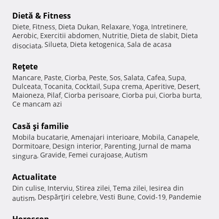
Dietă & Fitness
Diete
Fitness
Dieta Dukan
Relaxare
Yoga
Intretinere
,
,
,
,
,
,
Aerobic
Exercitii abdomen
Nutritie
Dieta de slabit
Dieta
,
,
,
,
Silueta
Dieta ketogenica
Sala de acasa
disociata
,
,
,
Reţete
Mancare
Paste
Ciorba
Peste
Sos
Salata
Cafea
Supa
,
,
,
,
,
,
,
,
Dulceata
Tocanita
Cocktail
Supa crema
Aperitive
Desert
,
,
,
,
,
,
Maioneza
Pilaf
Ciorba perisoare
Ciorba pui
Ciorba burta
,
,
,
,
,
Ce mancam azi
Casă şi familie
Mobila bucatarie
Amenajari interioare
Mobila
Canapele
,
,
,
,
Dormitoare
Design interior
Parenting
Jurnal de mama
,
,
,
Gravide
Femei curajoase
Autism
singura
,
,
,
Actualitate
Din culise
Interviu
Stirea zilei
Tema zilei
Iesirea din
,
,
,
,
Despărţiri celebre
Vesti Bune
Covid-19
Pandemie
autism
,
,
,
,