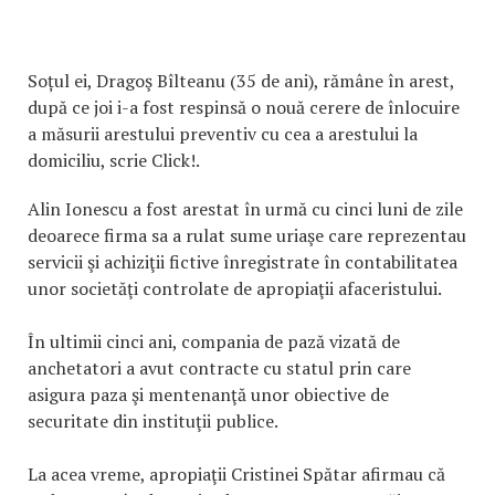
Soțul ei, Dragoş Bîlteanu (35 de ani), rămâne în arest,
după ce joi i-a fost respinsă o nouă cerere de înlocuire
a măsurii arestului preventiv cu cea a arestului la
domiciliu, scrie Click!.
Alin Ionescu a fost arestat în urmă cu cinci luni de zile
deoarece firma sa a rulat sume uriaşe care reprezentau
servicii şi achiziţii fictive înregistrate în contabilitatea
unor societăţi controlate de apropiaţii afaceristului.
În ultimii cinci ani, compania de pază vizată de
anchetatori a avut contracte cu statul prin care
asigura paza şi mentenanţă unor obiective de
securitate din instituţii publice.
La acea vreme, apropiaţii Cristinei Spătar afirmau că