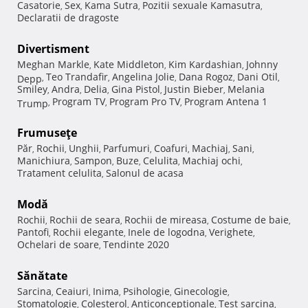
Casatorie
Sex
Kama Sutra
Pozitii sexuale Kamasutra
,
,
,
,
Declaratii de dragoste
Divertisment
Meghan Markle
Kate Middleton
Kim Kardashian
Johnny
,
,
,
Teo Trandafir
Angelina Jolie
Dana Rogoz
Dani Otil
Depp
,
,
,
,
,
Smiley
Andra
Delia
Gina Pistol
Justin Bieber
Melania
,
,
,
,
,
Program TV
Program Pro TV
Program Antena 1
Trump
,
,
,
Frumuseţe
Păr
Rochii
Unghii
Parfumuri
Coafuri
Machiaj
Sani
,
,
,
,
,
,
,
Manichiura
Sampon
Buze
Celulita
Machiaj ochi
,
,
,
,
,
Tratament celulita
Salonul de acasa
,
Modă
Rochii
Rochii de seara
Rochii de mireasa
Costume de baie
,
,
,
,
Pantofi
Rochii elegante
Inele de logodna
Verighete
,
,
,
,
Ochelari de soare
Tendinte 2020
,
Sănătate
Sarcina
Ceaiuri
Inima
Psihologie
Ginecologie
,
,
,
,
,
Stomatologie
Colesterol
Anticonceptionale
Test sarcina
,
,
,
,