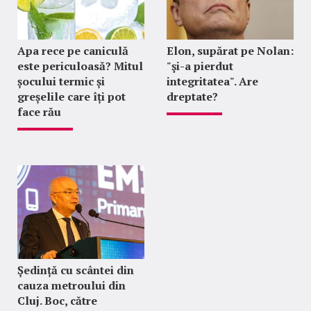
Apa rece pe caniculă
Elon, supărat pe Nolan:
este periculoasă? Mitul
"şi-a pierdut
șocului termic și
integritatea". Are
greșelile care îți pot
dreptate?
face rău
Ședință cu scântei din
cauza metroului din
Cluj. Boc, către