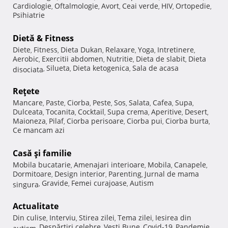
Cardiologie
Oftalmologie
Avort
Ceai verde
HIV
Ortopedie
,
,
,
,
,
,
Psihiatrie
Dietă & Fitness
Diete
Fitness
Dieta Dukan
Relaxare
Yoga
Intretinere
,
,
,
,
,
,
Aerobic
Exercitii abdomen
Nutritie
Dieta de slabit
Dieta
,
,
,
,
Silueta
Dieta ketogenica
Sala de acasa
disociata
,
,
,
Reţete
Mancare
Paste
Ciorba
Peste
Sos
Salata
Cafea
Supa
,
,
,
,
,
,
,
,
Dulceata
Tocanita
Cocktail
Supa crema
Aperitive
Desert
,
,
,
,
,
,
Maioneza
Pilaf
Ciorba perisoare
Ciorba pui
Ciorba burta
,
,
,
,
,
Ce mancam azi
Casă şi familie
Mobila bucatarie
Amenajari interioare
Mobila
Canapele
,
,
,
,
Dormitoare
Design interior
Parenting
Jurnal de mama
,
,
,
Gravide
Femei curajoase
Autism
singura
,
,
,
Actualitate
Din culise
Interviu
Stirea zilei
Tema zilei
Iesirea din
,
,
,
,
Despărţiri celebre
Vesti Bune
Covid-19
Pandemie
autism
,
,
,
,