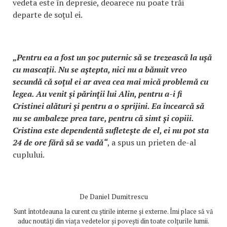
vedeta este în depresie, deoarece nu poate trăi
departe de soţul ei.
„Pentru ea a fost un şoc puternic să se trezească la uşă
cu mascaţii. Nu se aştepta, nici nu a bănuit vreo
secundă că soţul ei ar avea cea mai mică problemă cu
legea. Au venit şi părinţii lui Alin, pentru a-i fi
Cristinei alături şi pentru a o sprijini. Ea încearcă să
nu se ambaleze prea tare, pentru că simt şi copiii.
Cristina este dependentă sufleteşte de el, ei nu pot sta
24 de ore fără să se vadă“
, a spus un prieten de-al
cuplului.
De
Daniel Dumitrescu
Sunt întotdeauna la curent cu știrile interne și externe. Îmi place să vă
aduc noutăți din viața vedetelor și povești din toate colțurile lumii.