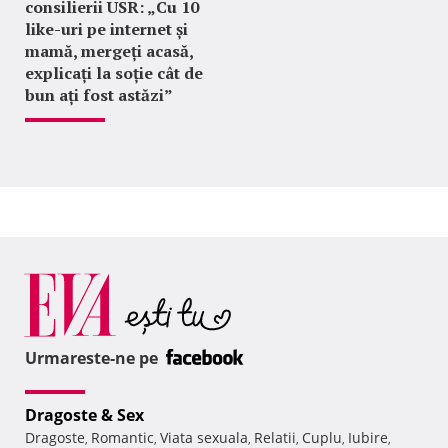
consilierii USR: „Cu 10
like-uri pe internet și
mamă, mergeți acasă,
explicați la soție cât de
bun ați fost astăzi”
Urmareste-ne pe
Dragoste & Sex
Dragoste
Romantic
Viata sexuala
Relatii
Cuplu
Iubire
,
,
,
,
,
,