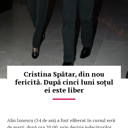
Cristina Spătar, din nou
fericită. După cinci luni soțul
ei este liber
Alin Ionescu (34 de ani) a fost eliberat în cursul serii
de marţi, după ora 20.00, prin decizia judecătorilor