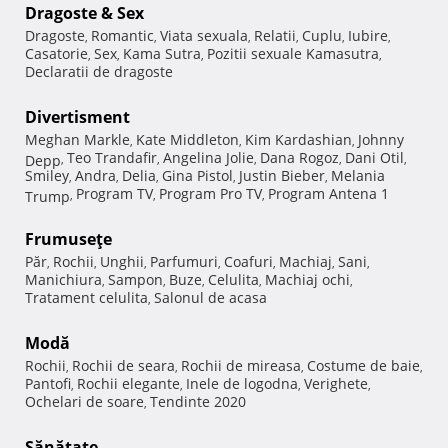
Dragoste & Sex
Dragoste
Romantic
Viata sexuala
Relatii
Cuplu
Iubire
,
,
,
,
,
,
Casatorie
Sex
Kama Sutra
Pozitii sexuale Kamasutra
,
,
,
,
Declaratii de dragoste
Divertisment
Meghan Markle
Kate Middleton
Kim Kardashian
Johnny
,
,
,
Teo Trandafir
Angelina Jolie
Dana Rogoz
Dani Otil
Depp
,
,
,
,
,
Smiley
Andra
Delia
Gina Pistol
Justin Bieber
Melania
,
,
,
,
,
Program TV
Program Pro TV
Program Antena 1
Trump
,
,
,
Frumuseţe
Păr
Rochii
Unghii
Parfumuri
Coafuri
Machiaj
Sani
,
,
,
,
,
,
,
Manichiura
Sampon
Buze
Celulita
Machiaj ochi
,
,
,
,
,
Tratament celulita
Salonul de acasa
,
Modă
Rochii
Rochii de seara
Rochii de mireasa
Costume de baie
,
,
,
,
Pantofi
Rochii elegante
Inele de logodna
Verighete
,
,
,
,
Ochelari de soare
Tendinte 2020
,
Sănătate