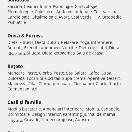
Sarcina
Ceaiuri
Inima
Psihologie
Ginecologie
,
,
,
,
,
Stomatologie
Colesterol
Anticonceptionale
Test sarcina
,
,
,
,
Cardiologie
Oftalmologie
Avort
Ceai verde
HIV
Ortopedie
,
,
,
,
,
,
Psihiatrie
Dietă & Fitness
Diete
Fitness
Dieta Dukan
Relaxare
Yoga
Intretinere
,
,
,
,
,
,
Aerobic
Exercitii abdomen
Nutritie
Dieta de slabit
Dieta
,
,
,
,
Silueta
Dieta ketogenica
Sala de acasa
disociata
,
,
,
Reţete
Mancare
Paste
Ciorba
Peste
Sos
Salata
Cafea
Supa
,
,
,
,
,
,
,
,
Dulceata
Tocanita
Cocktail
Supa crema
Aperitive
Desert
,
,
,
,
,
,
Maioneza
Pilaf
Ciorba perisoare
Ciorba pui
Ciorba burta
,
,
,
,
,
Ce mancam azi
Casă şi familie
Mobila bucatarie
Amenajari interioare
Mobila
Canapele
,
,
,
,
Dormitoare
Design interior
Parenting
Jurnal de mama
,
,
,
Gravide
Femei curajoase
Autism
singura
,
,
,