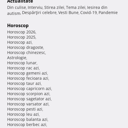
Actualitate
Din culise
Interviu
Stirea zilei
Tema zilei
Iesirea din
,
,
,
,
Despărţiri celebre
Vesti Bune
Covid-19
Pandemie
autism
,
,
,
,
Horoscop
Horoscop 2026
,
Horoscop 2025
,
Horoscop azi
,
Horoscop dragoste
,
Horoscop chinezesc
,
Astrologie
,
Horoscop lunar
,
Horoscop rac azi
,
Horoscop gemeni azi
,
Horoscop fecioara azi
,
Horoscop taur azi
,
Horoscop capricorn azi
,
Horoscop scorpion azi
,
Horoscop sagetator azi
,
Horoscop varsator azi
,
Horoscop pesti azi
,
Horoscop leu azi
,
Horoscop balanta azi
,
Horoscop berbec azi
,