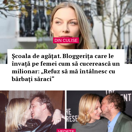
DIN CULISE
Școala de agățat. Bloggerița care le
învață pe femei cum să cucerească un
milionar: „Refuz să mă întâlnesc cu
bărbați săraci“
VEDETE