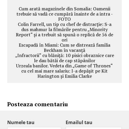
Cum arată magazinele din Somalia: Oamenii
trebuie să vadă ce cumpără înainte de a intra -
FOTO
Colin Farrell, un tip cu chef de distracție: S-a
dus mahmur la filmările pentru „Minority
Report“ și a trebuit să spună o replică de 56 de
ori
Escapadă în Miami: Cum se distrează familia
Beckham în vacanță
„Infractorii“ cu blăniță: 10 pisici obraznice care
le dau bătăi de cap stăpânilor
Urzeala banilor. Vedeta din „Game of Thrones“
cu cel mai mare salariu: I-a depășit pe Kit
Harington și Emilia Clarke
Posteaza comentariu
Numele tau
Emailul tau