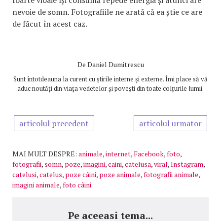
nevoie de somn. Fotografiile ne arată că ea știe ce are
de făcut în acest caz.
De
Daniel Dumitrescu
Sunt întotdeauna la curent cu știrile interne și externe. Îmi place să vă
aduc noutăți din viața vedetelor și povești din toate colțurile lumii.
articolul precedent
articolul urmator
MAI MULT DESPRE:
animale
,
internet
,
Facebook
,
foto
,
fotografii
,
somn
,
poze
,
imagini
,
caini
,
catelusa
,
viral
,
Instagram
,
catelusi
,
catelus
,
poze câini
,
poze animale
,
fotografii animale
,
imagini animale
,
foto câini
Pe aceeasi tema...