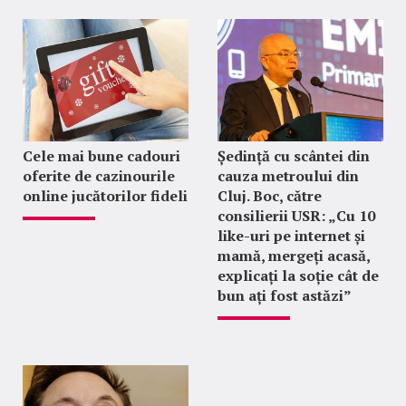
Cele mai bune cadouri
Ședință cu scântei din
oferite de cazinourile
cauza metroului din
online jucătorilor fideli
Cluj. Boc, către
consilierii USR: „Cu 10
like-uri pe internet și
mamă, mergeți acasă,
explicați la soție cât de
bun ați fost astăzi”