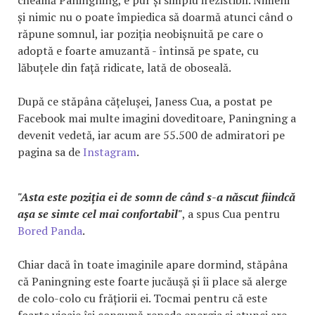
și nimic nu o poate împiedica să doarmă atunci când o
răpune somnul, iar poziția neobișnuită pe care o
adoptă e foarte amuzantă - întinsă pe spate, cu
lăbuțele din față ridicate, lată de oboseală.
După ce stăpâna cățelușei, Janess Cua, a postat pe
Facebook mai multe imagini doveditoare, Paningning a
devenit vedetă, iar acum are 55.500 de admiratori pe
pagina sa de
Instagram
.
"Asta este poziția ei de somn de când s-a născut fiindcă
așa se simte cel mai confortabil"
, a spus Cua pentru
Bored Panda
.
Chiar dacă în toate imaginile apare dormind, stăpâna
că Paningning este foarte jucăușă și îi place să alerge
de colo-colo cu frățiorii ei. Tocmai pentru că este
foarte vioaie își consumă repede energia și atunci are