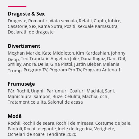
Dragoste & Sex
Dragoste
Romantic
Viata sexuala
Relatii
Cuplu
Iubire
,
,
,
,
,
,
Casatorie
Sex
Kama Sutra
Pozitii sexuale Kamasutra
,
,
,
,
Declaratii de dragoste
Divertisment
Meghan Markle
Kate Middleton
Kim Kardashian
Johnny
,
,
,
Teo Trandafir
Angelina Jolie
Dana Rogoz
Dani Otil
Depp
,
,
,
,
,
Smiley
Andra
Delia
Gina Pistol
Justin Bieber
Melania
,
,
,
,
,
Program TV
Program Pro TV
Program Antena 1
Trump
,
,
,
Frumuseţe
Păr
Rochii
Unghii
Parfumuri
Coafuri
Machiaj
Sani
,
,
,
,
,
,
,
Manichiura
Sampon
Buze
Celulita
Machiaj ochi
,
,
,
,
,
Tratament celulita
Salonul de acasa
,
Modă
Rochii
Rochii de seara
Rochii de mireasa
Costume de baie
,
,
,
,
Pantofi
Rochii elegante
Inele de logodna
Verighete
,
,
,
,
Ochelari de soare
Tendinte 2020
,