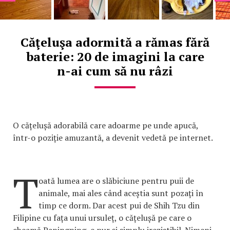
Căţeluşa adormită a rămas fără
baterie: 20 de imagini la care
n-ai cum să nu râzi
O cățelușă adorabilă care adoarme pe unde apucă,
într-o poziție amuzantă, a devenit vedetă pe internet.
T
oată lumea are o slăbiciune pentru puii de
animale, mai ales când aceștia sunt pozați în
timp ce dorm. Dar acest pui de Shih Tzu din
Filipine cu fața unui ursuleț, o cățelușă pe care o
cheamă Paningning, e pur și simplu irezistibil. Nimeni