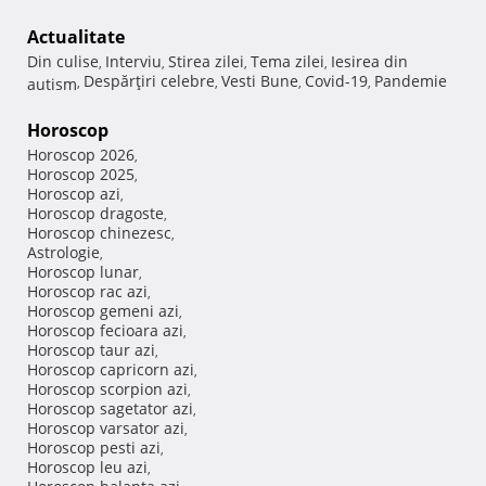
Actualitate
Din culise
Interviu
Stirea zilei
Tema zilei
Iesirea din
,
,
,
,
Despărţiri celebre
Vesti Bune
Covid-19
Pandemie
autism
,
,
,
,
Horoscop
Horoscop 2026
,
Horoscop 2025
,
Horoscop azi
,
Horoscop dragoste
,
Horoscop chinezesc
,
Astrologie
,
Horoscop lunar
,
Horoscop rac azi
,
Horoscop gemeni azi
,
Horoscop fecioara azi
,
Horoscop taur azi
,
Horoscop capricorn azi
,
Horoscop scorpion azi
,
Horoscop sagetator azi
,
Horoscop varsator azi
,
Horoscop pesti azi
,
Horoscop leu azi
,