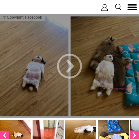
Inregistreaza
© Copyright: Facebook