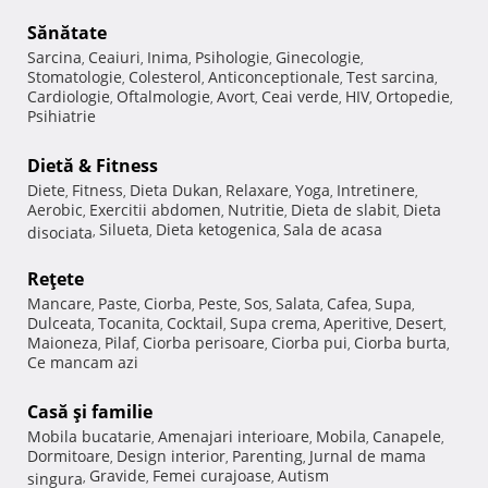
Sănătate
Sarcina
Ceaiuri
Inima
Psihologie
Ginecologie
,
,
,
,
,
Stomatologie
Colesterol
Anticonceptionale
Test sarcina
,
,
,
,
Cardiologie
Oftalmologie
Avort
Ceai verde
HIV
Ortopedie
,
,
,
,
,
,
Psihiatrie
Dietă & Fitness
Diete
Fitness
Dieta Dukan
Relaxare
Yoga
Intretinere
,
,
,
,
,
,
Aerobic
Exercitii abdomen
Nutritie
Dieta de slabit
Dieta
,
,
,
,
Silueta
Dieta ketogenica
Sala de acasa
disociata
,
,
,
Reţete
Mancare
Paste
Ciorba
Peste
Sos
Salata
Cafea
Supa
,
,
,
,
,
,
,
,
Dulceata
Tocanita
Cocktail
Supa crema
Aperitive
Desert
,
,
,
,
,
,
Maioneza
Pilaf
Ciorba perisoare
Ciorba pui
Ciorba burta
,
,
,
,
,
Ce mancam azi
Casă şi familie
Mobila bucatarie
Amenajari interioare
Mobila
Canapele
,
,
,
,
Dormitoare
Design interior
Parenting
Jurnal de mama
,
,
,
Gravide
Femei curajoase
Autism
singura
,
,
,