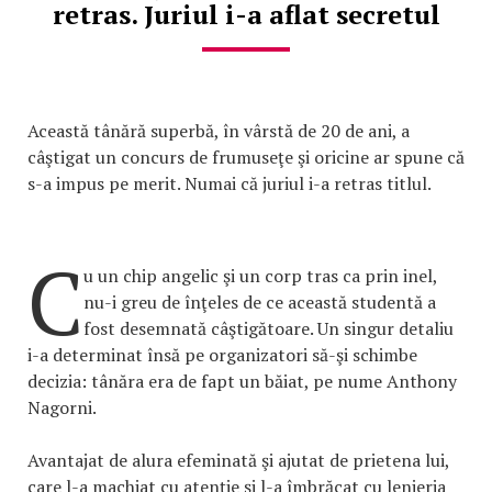
retras. Juriul i-a aflat secretul
Această tânără superbă, în vârstă de 20 de ani, a
câştigat un concurs de frumuseţe şi oricine ar spune că
s-a impus pe merit. Numai că juriul i-a retras titlul.
C
u un chip angelic şi un corp tras ca prin inel,
nu-i greu de înţeles de ce această studentă a
fost desemnată câştigătoare. Un singur detaliu
i-a determinat însă pe organizatori să-şi schimbe
decizia: tânăra era de fapt un băiat, pe nume Anthony
Nagorni.
Avantajat de alura efeminată şi ajutat de prietena lui,
care l-a machiat cu atenţie şi l-a îmbrăcat cu lenjeria