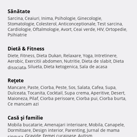
Sănătate
Sarcina
Ceaiuri
Inima
Psihologie
Ginecologie
,
,
,
,
,
Stomatologie
Colesterol
Anticonceptionale
Test sarcina
,
,
,
,
Cardiologie
Oftalmologie
Avort
Ceai verde
HIV
Ortopedie
,
,
,
,
,
,
Psihiatrie
Dietă & Fitness
Diete
Fitness
Dieta Dukan
Relaxare
Yoga
Intretinere
,
,
,
,
,
,
Aerobic
Exercitii abdomen
Nutritie
Dieta de slabit
Dieta
,
,
,
,
Silueta
Dieta ketogenica
Sala de acasa
disociata
,
,
,
Reţete
Mancare
Paste
Ciorba
Peste
Sos
Salata
Cafea
Supa
,
,
,
,
,
,
,
,
Dulceata
Tocanita
Cocktail
Supa crema
Aperitive
Desert
,
,
,
,
,
,
Maioneza
Pilaf
Ciorba perisoare
Ciorba pui
Ciorba burta
,
,
,
,
,
Ce mancam azi
Casă şi familie
Mobila bucatarie
Amenajari interioare
Mobila
Canapele
,
,
,
,
Dormitoare
Design interior
Parenting
Jurnal de mama
,
,
,
Gravide
Femei curajoase
Autism
singura
,
,
,