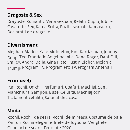
Dragoste & Sex
Dragoste
Romantic
Viata sexuala
Relatii
Cuplu
Iubire
,
,
,
,
,
,
Casatorie
Sex
Kama Sutra
Pozitii sexuale Kamasutra
,
,
,
,
Declaratii de dragoste
Divertisment
Meghan Markle
Kate Middleton
Kim Kardashian
Johnny
,
,
,
Teo Trandafir
Angelina Jolie
Dana Rogoz
Dani Otil
Depp
,
,
,
,
,
Smiley
Andra
Delia
Gina Pistol
Justin Bieber
Melania
,
,
,
,
,
Program TV
Program Pro TV
Program Antena 1
Trump
,
,
,
Frumuseţe
Păr
Rochii
Unghii
Parfumuri
Coafuri
Machiaj
Sani
,
,
,
,
,
,
,
Manichiura
Sampon
Buze
Celulita
Machiaj ochi
,
,
,
,
,
Tratament celulita
Salonul de acasa
,
Modă
Rochii
Rochii de seara
Rochii de mireasa
Costume de baie
,
,
,
,
Pantofi
Rochii elegante
Inele de logodna
Verighete
,
,
,
,
Ochelari de soare
Tendinte 2020
,