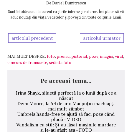
De
Daniel Dumitrescu
Sunt întotdeauna la curent cu știrile interne și externe. Îmi place să vă
aduc noutăți din viața vedetelor și povești din toate colțurile lumii.
articolul precedent
articolul urmator
MAI MULT DESPRE:
foto
,
premiu
,
pictorial
,
poze
,
imagini
,
viral
,
concurs de frumusete
,
sedinta foto
Pe aceeasi tema...
Irina Shayk, siluetă perfectă la o lună după ce a
născut
Demi Moore, la 54 de ani: Mai puţin machiaj şi
mai mult zâmbet
Umbrela hands-free te ajută să faci poze când
plouă - VIDEO
Vandalism cu stil: Şi-au lăsat maşinile murdare
şi le-au găsit aşa - FOTO