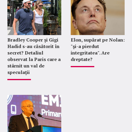
Bradley Cooper și Gigi
Elon, supărat pe Nolan:
Hadid s-au căsătorit în
"şi-a pierdut
secret? Detaliul
integritatea". Are
observat la Paris care a
dreptate?
stârnit un val de
speculații