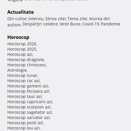
Actualitate
Din culise
Interviu
Stirea zilei
Tema zilei
Iesirea din
,
,
,
,
Despărţiri celebre
Vesti Bune
Covid-19
Pandemie
autism
,
,
,
,
Horoscop
Horoscop 2026
,
Horoscop 2025
,
Horoscop azi
,
Horoscop dragoste
,
Horoscop chinezesc
,
Astrologie
,
Horoscop lunar
,
Horoscop rac azi
,
Horoscop gemeni azi
,
Horoscop fecioara azi
,
Horoscop taur azi
,
Horoscop capricorn azi
,
Horoscop scorpion azi
,
Horoscop sagetator azi
,
Horoscop varsator azi
,
Horoscop pesti azi
,
Horoscop leu azi
,