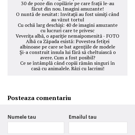
30 de poze din copilărie pe care fraţii le-au
făcut din nou. Imagini amuzante!
O nuntă de neuitat: Invitaţii au fost uimiţi când
au văzut tortul
Cu ochii larg deschişi: 40 de imagini amuzante
cu lucruri care te privesc
Veveriţa albă, o apariţie nemaipomenită - FOTO
Albă ca Zăpada există: Povestea fetiţei
albinoase pe care se bat agenţiile de modele
Şi-a construit insula lui fără să cheltuiască o
avere. Cum a fost posibil?
Ce se întâmplă când copiii rămân singuri în
casă cu animalele. Râzi cu lacrimi!
Posteaza comentariu
Numele tau
Emailul tau