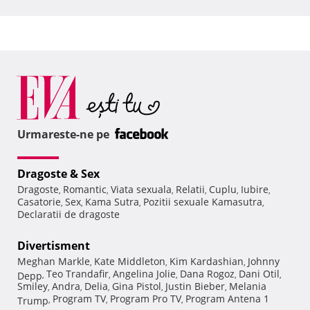
Urmareste-ne pe
Dragoste & Sex
Dragoste
Romantic
Viata sexuala
Relatii
Cuplu
Iubire
,
,
,
,
,
,
Casatorie
Sex
Kama Sutra
Pozitii sexuale Kamasutra
,
,
,
,
Declaratii de dragoste
Divertisment
Meghan Markle
Kate Middleton
Kim Kardashian
Johnny
,
,
,
Teo Trandafir
Angelina Jolie
Dana Rogoz
Dani Otil
Depp
,
,
,
,
,
Smiley
Andra
Delia
Gina Pistol
Justin Bieber
Melania
,
,
,
,
,
Program TV
Program Pro TV
Program Antena 1
Trump
,
,
,