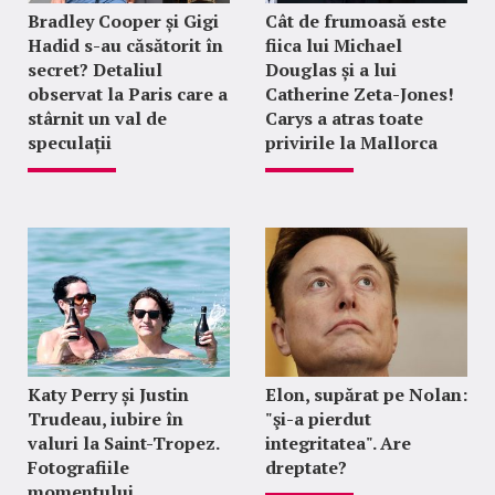
Bradley Cooper și Gigi
Cât de frumoasă este
Hadid s-au căsătorit în
fiica lui Michael
secret? Detaliul
Douglas și a lui
observat la Paris care a
Catherine Zeta-Jones!
stârnit un val de
Carys a atras toate
speculații
privirile la Mallorca
Katy Perry și Justin
Elon, supărat pe Nolan:
Trudeau, iubire în
"şi-a pierdut
valuri la Saint-Tropez.
integritatea". Are
Fotografiile
dreptate?
momentului