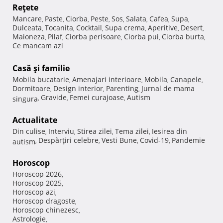
Reţete
Mancare
Paste
Ciorba
Peste
Sos
Salata
Cafea
Supa
,
,
,
,
,
,
,
,
Dulceata
Tocanita
Cocktail
Supa crema
Aperitive
Desert
,
,
,
,
,
,
Maioneza
Pilaf
Ciorba perisoare
Ciorba pui
Ciorba burta
,
,
,
,
,
Ce mancam azi
Casă şi familie
Mobila bucatarie
Amenajari interioare
Mobila
Canapele
,
,
,
,
Dormitoare
Design interior
Parenting
Jurnal de mama
,
,
,
Gravide
Femei curajoase
Autism
singura
,
,
,
Actualitate
Din culise
Interviu
Stirea zilei
Tema zilei
Iesirea din
,
,
,
,
Despărţiri celebre
Vesti Bune
Covid-19
Pandemie
autism
,
,
,
,
Horoscop
Horoscop 2026
,
Horoscop 2025
,
Horoscop azi
,
Horoscop dragoste
,
Horoscop chinezesc
,
Astrologie
,