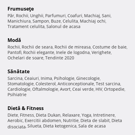
Frumuseţe
Păr
Rochii
Unghii
Parfumuri
Coafuri
Machiaj
Sani
,
,
,
,
,
,
,
Manichiura
Sampon
Buze
Celulita
Machiaj ochi
,
,
,
,
,
Tratament celulita
Salonul de acasa
,
Modă
Rochii
Rochii de seara
Rochii de mireasa
Costume de baie
,
,
,
,
Pantofi
Rochii elegante
Inele de logodna
Verighete
,
,
,
,
Ochelari de soare
Tendinte 2020
,
Sănătate
Sarcina
Ceaiuri
Inima
Psihologie
Ginecologie
,
,
,
,
,
Stomatologie
Colesterol
Anticonceptionale
Test sarcina
,
,
,
,
Cardiologie
Oftalmologie
Avort
Ceai verde
HIV
Ortopedie
,
,
,
,
,
,
Psihiatrie
Dietă & Fitness
Diete
Fitness
Dieta Dukan
Relaxare
Yoga
Intretinere
,
,
,
,
,
,
Aerobic
Exercitii abdomen
Nutritie
Dieta de slabit
Dieta
,
,
,
,
Silueta
Dieta ketogenica
Sala de acasa
disociata
,
,
,