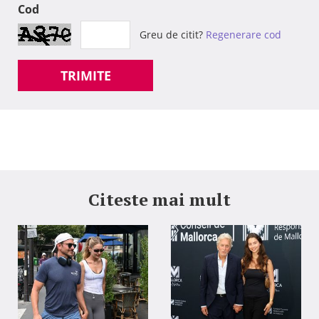
Cod
Greu de citit?
Regenerare cod
TRIMITE
Citeste mai mult