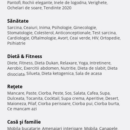
Pantofi
Rochii elegante
Inele de logodna
Verighete
,
,
,
,
Ochelari de soare
Tendinte 2020
,
Sănătate
Sarcina
Ceaiuri
Inima
Psihologie
Ginecologie
,
,
,
,
,
Stomatologie
Colesterol
Anticonceptionale
Test sarcina
,
,
,
,
Cardiologie
Oftalmologie
Avort
Ceai verde
HIV
Ortopedie
,
,
,
,
,
,
Psihiatrie
Dietă & Fitness
Diete
Fitness
Dieta Dukan
Relaxare
Yoga
Intretinere
,
,
,
,
,
,
Aerobic
Exercitii abdomen
Nutritie
Dieta de slabit
Dieta
,
,
,
,
Silueta
Dieta ketogenica
Sala de acasa
disociata
,
,
,
Reţete
Mancare
Paste
Ciorba
Peste
Sos
Salata
Cafea
Supa
,
,
,
,
,
,
,
,
Dulceata
Tocanita
Cocktail
Supa crema
Aperitive
Desert
,
,
,
,
,
,
Maioneza
Pilaf
Ciorba perisoare
Ciorba pui
Ciorba burta
,
,
,
,
,
Ce mancam azi
Casă şi familie
Mobila bucatarie
Amenajari interioare
Mobila
Canapele
,
,
,
,