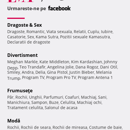
Urmareste-ne pe
Dragoste & Sex
Dragoste
Romantic
Viata sexuala
Relatii
Cuplu
Iubire
,
,
,
,
,
,
Casatorie
Sex
Kama Sutra
Pozitii sexuale Kamasutra
,
,
,
,
Declaratii de dragoste
Divertisment
Meghan Markle
Kate Middleton
Kim Kardashian
Johnny
,
,
,
Teo Trandafir
Angelina Jolie
Dana Rogoz
Dani Otil
Depp
,
,
,
,
,
Smiley
Andra
Delia
Gina Pistol
Justin Bieber
Melania
,
,
,
,
,
Program TV
Program Pro TV
Program Antena 1
Trump
,
,
,
Frumuseţe
Păr
Rochii
Unghii
Parfumuri
Coafuri
Machiaj
Sani
,
,
,
,
,
,
,
Manichiura
Sampon
Buze
Celulita
Machiaj ochi
,
,
,
,
,
Tratament celulita
Salonul de acasa
,
Modă
Rochii
Rochii de seara
Rochii de mireasa
Costume de baie
,
,
,
,