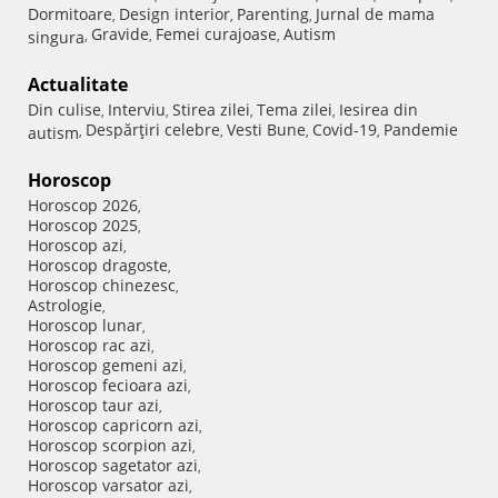
Dormitoare
Design interior
Parenting
Jurnal de mama
,
,
,
Gravide
Femei curajoase
Autism
singura
,
,
,
Actualitate
Din culise
Interviu
Stirea zilei
Tema zilei
Iesirea din
,
,
,
,
Despărţiri celebre
Vesti Bune
Covid-19
Pandemie
autism
,
,
,
,
Horoscop
Horoscop 2026
,
Horoscop 2025
,
Horoscop azi
,
Horoscop dragoste
,
Horoscop chinezesc
,
Astrologie
,
Horoscop lunar
,
Horoscop rac azi
,
Horoscop gemeni azi
,
Horoscop fecioara azi
,
Horoscop taur azi
,
Horoscop capricorn azi
,
Horoscop scorpion azi
,
Horoscop sagetator azi
,
Horoscop varsator azi
,