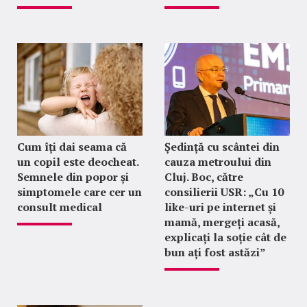
Cum îți dai seama că
Ședință cu scântei din
un copil este deocheat.
cauza metroului din
Semnele din popor și
Cluj. Boc, către
simptomele care cer un
consilierii USR: „Cu 10
consult medical
like-uri pe internet și
mamă, mergeți acasă,
explicați la soție cât de
bun ați fost astăzi”