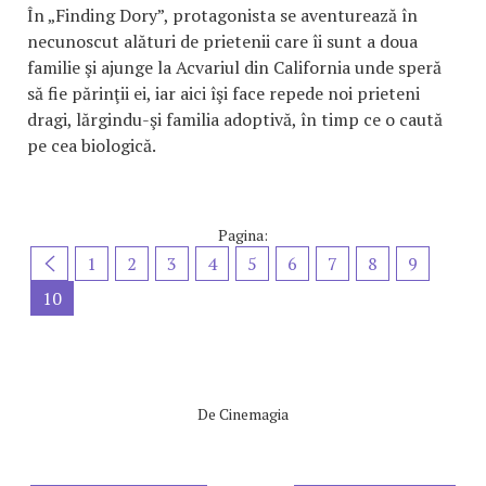
În „Finding Dory”, protagonista se aventurează în
necunoscut alături de prietenii care îi sunt a doua
familie şi ajunge la Acvariul din California unde speră
să fie părinţii ei, iar aici îşi face repede noi prieteni
dragi, lărgindu-şi familia adoptivă, în timp ce o caută
pe cea biologică.
Pagina:
1
2
3
4
5
6
7
8
9
10
De
Cinemagia