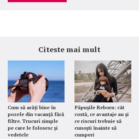
Citeste mai mult
Cum să arăți bine în
Păpușile Reborn: cât
pozele din vacanță fără
costă, ce avantaje au și
filtre. Trucuri simple
ce riscuri trebuie să
pe care le folosesc și
cunoști înainte să
vedetele
cumperi