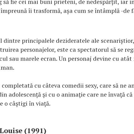
 să fie cei mai buni prieteni, de nedespărțit, iar 
 împreună îi trasformă, așa cum se întâmplă -de fa
 dintre principalele dezideratele ale scenariștior
ruirea personajelor, este ca spectatorul să se re
icul sau marele ecran. Un personaj devine cu atât
uman.
 e completată cu câteva comedii sexy, care să ne 
in adolescență şi cu o animaţie care ne învaţă că 
e o câştigi în viaţă.
Louise (1991)