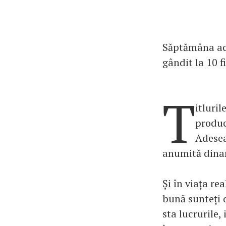
Săptămâna ace
gândit la 10 f
T
itluri
produc
Adesea
anumită dinam
Și în viața re
bună sunteți 
sta lucrurile, 