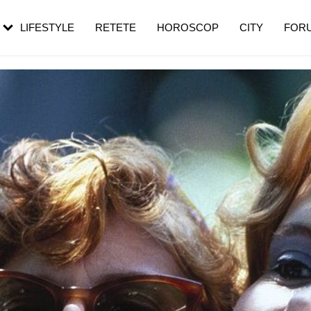
rezești mai des
Cât durează, cum te pregătești și cât
i în vârstă
de dureroasă este investigația
LIFESTYLE
RETETE
HOROSCOP
CITY
FOR