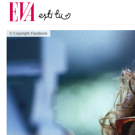
și 60 de ani. De ce te t
Carieră
pe măsură ce înaintez
Actualitate
© Copyright: Facebook