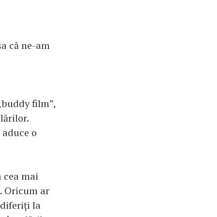
așa că ne-am
„buddy film”,
ărilor.
e aduce o
ta cea mai
ă. Oricum ar
diferiți la