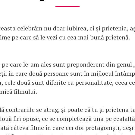
asta celebrăm nu doar iubirea, ci și prietenia, 
ilme pe care să le vezi cu cea mai bună prietenă.
le pe care le-am ales sunt preponderent din genul 
ții în care două persoane sunt în mijlocul întâmpl
, cele două sunt diferite ca personalitate, ceea c
ică filmului.
ală contrariile se atrag, și poate că tu și prietena 
două firi opuse, ce se completează una pe cealalt
iată câteva filme în care cei doi protagoniști, deși 