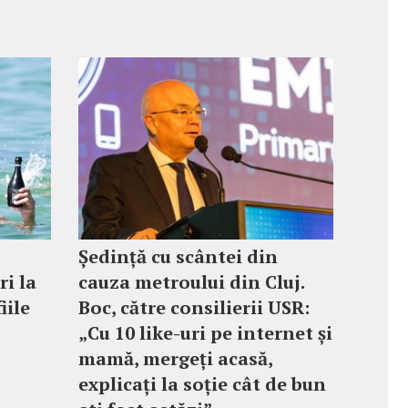
Ședință cu scântei din
ri la
cauza metroului din Cluj.
iile
Boc, către consilierii USR:
„Cu 10 like-uri pe internet și
mamă, mergeți acasă,
explicați la soție cât de bun