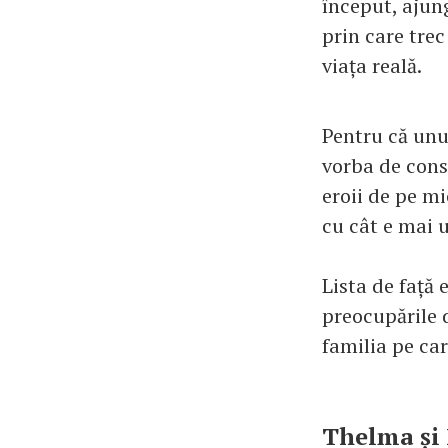
început, ajung
prin care trec
viața reală.
Pentru că unul
vorba de const
eroii de pe m
cu cât e mai 
Lista de față
preocupările d
familia pe car
Thelma și 