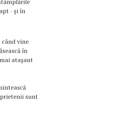
intâmplările
pt - și în
, când vine
găsească în
 mai atașant
amintească
prietenii sunt