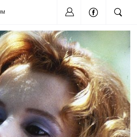
Nu ai cont?
Inregistreaza-
UM