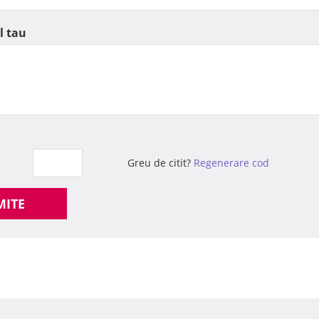
l tau
Greu de citit?
Regenerare cod
MITE