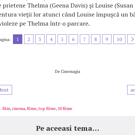
 prietene Thelma (Geena Davis) şi Louise (Susan
entura vieţii lor atunci când Louise împuşcă un b
 violeze pe Thelma într-o parcare.
1
2
3
4
5
6
7
8
9
10
agina:
De
Cinemagia
dent
ar
:
film
,
cinema
,
filme
,
top filme
,
10 filme
Pe aceeasi tema...