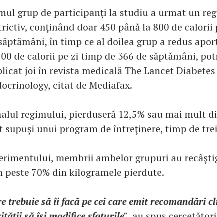
mul grup de participanţi la studiu a urmat un re
trictiv, conţinând doar 450 până la 800 de calorii 
săptămâni, în timp ce al doilea grup a redus apor
500 de calorii pe zi timp de 366 de săptămâni, potr
licat joi în revista medicală The Lancet Diabetes
ocrinology, citat de Mediafax.
finalul regimului, pierduseră 12,5% sau mai mult d
st supuşi unui program de întreţinere, timp de trei
perimentului, membrii ambelor grupuri au recâşti
n peste 70% din kilogramele pierdute.
e trebuie să îi facă pe cei care emit recomandări cl
tăţii să îşi modifice sfaturile"
, au spus cercetători