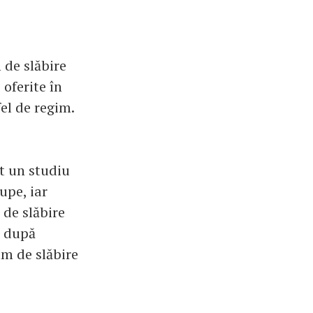
 de slăbire
 oferite în
el de regim.
at un studiu
upe, iar
 de slăbire
ă după
m de slăbire