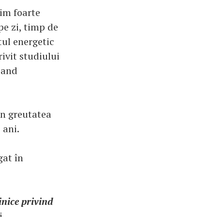
gim foarte
pe zi, timp de
tul energetic
ivit studiului
 and
in greutatea
 ani.
gat în
inice privind
i.