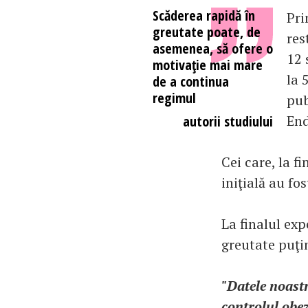
Scăderea rapidă în
Pri
greutate poate, de
res
asemenea, să ofere o
12 
motivaţie mai mare
la 
de a continua
regimul
pub
End
autorii studiului
Cei care, la 
iniţială au fo
La finalul ex
greutate puţi
"Datele noastr
controlul obezi