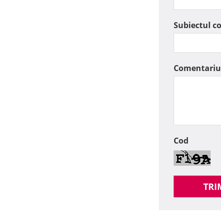
Subiectul c
Comentariu
Cod
TRI