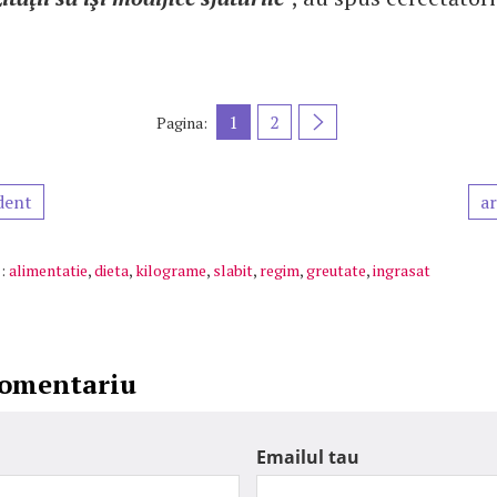
1
2
Pagina:
dent
ar
:
alimentatie
,
dieta
,
kilograme
,
slabit
,
regim
,
greutate
,
ingrasat
comentariu
Emailul tau