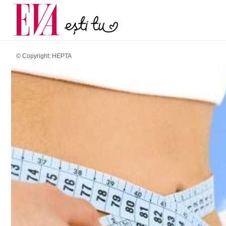
menopauză și când ar t
Carieră
la medic
Actualitate
© Copyright: HEPTA