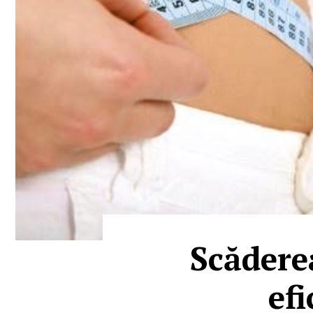
Scăderea
efi