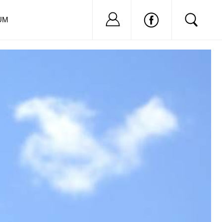
Nu ai cont?
Inregistreaza-
UM