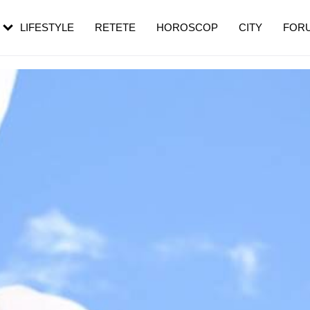
rebui să mergi
și 60 de ani. De ce te trezești mai des
pe măsură ce înaintezi în vârstă
LIFESTYLE
RETETE
HOROSCOP
CITY
FOR