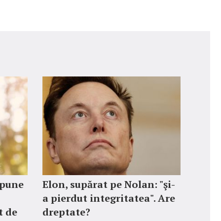
spune
Elon, supărat pe Nolan: "şi-
a pierdut integritatea". Are
t de
dreptate?