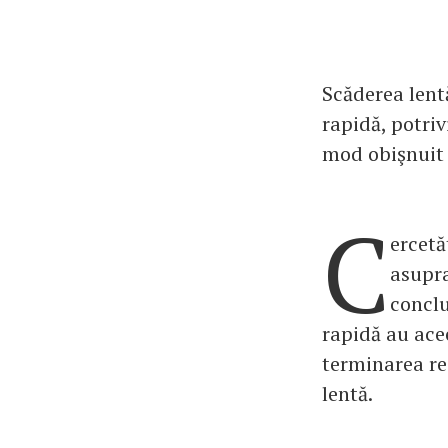
Scăderea lent
rapidă, potriv
mod obişnuit 
C
ercetă
asupra
conclu
rapidă au acee
terminarea re
lentă.