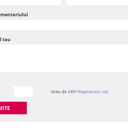
omentariului
l tau
Greu de citit?
Regenerare cod
MITE