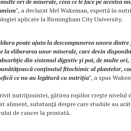
 multe ori de minerale, ceea ce le face pe acestea m
ganism"
, a declarat Mel Wakeman, expertă în nutriţ
ologiei aplicate la Birmingham City University.
ldura poate ajuta la descompunerea unora dintre f
e la eliberarea unor minerale, care devin disponibi
absorbţie din sistemul digestiv şi pot, de multe ori,
unătăţească conţinutul fitochimic al plantelor, ca
eficii ce nu au legătură cu nutriţia"
, a spus Wake
rivit nutriţionistei, gătirea roşiilor creşte nivelul
st aliment, substanţă despre care studiile au arăt
ului de cancer la prostată.