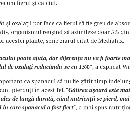
cum fierul şi calciul.
ât şi oxalaţii pot face ca fierul să fie greu de abso
stiv, organismul reuşind să asimileze doar 5% din
lor acestei plante, scrie ziarul citat de Mediafax.
cului poate ajuta, dar diferenţa nu va fi foarte ma
elul de oxalaţi reducându-se cu 15%"
, a explicat 
important ca spanacul să nu fie gătit timp îndelun
 sunt pierduţi în acest fel.
"Gătirea uşoară este ma
 ales de lungă durată, când nutrienţii se pierd, mai
l în care spanacul a fost fiert"
, a mai spus nutriţio