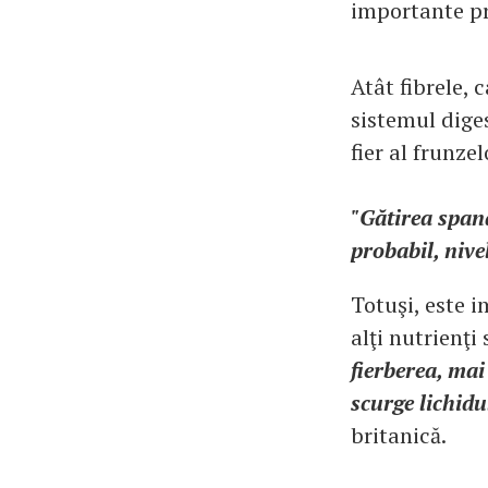
importante pre
Atât fibrele, c
sistemul dige
fier al frunze
"Gătirea spana
probabil, niv
Totuşi, este 
alţi nutrienţi
fierberea, mai
scurge lichidu
britanică.