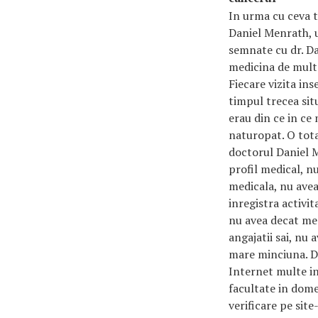
In urma cu ceva 
Daniel Menrath, u
semnate cu dr. Da
medicina de mult
Fiecare vizita in
timpul trecea sit
erau din ce in ce
naturopat. O tota
doctorul Daniel M
profil medical, n
medicala, nu avea
inregistra activi
nu avea decat me
angajatii sai, nu
mare minciuna. D
Internet multe inf
facultate in dome
verificare pe sit