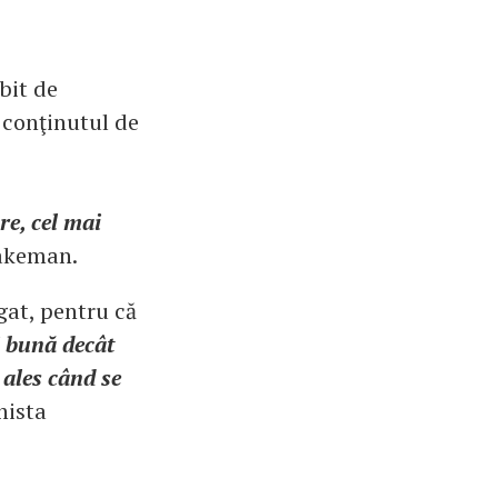
rbit de
 conţinutul de
re, cel mai
Wakeman.
gat, pentru că
i bună decât
 ales când se
nista