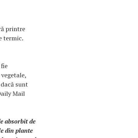
ră printre
e termic.
fie
 vegetale,
 dacă sunt
Daily Mail
de absorbit de
e din plante