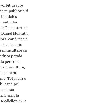
vorbit despre
arti publicate si
a fraudulos
netul lui.
tie. Pe masura ce
e Daniel Menrath,
ropat, cand medic
e medicul sau
sau facultate cu
detinea parafa
ala pentru a
si consultatii,
ca pentru
mic! Totul era o
ublicand pe
coala sau
ri. O simpla
 Medicilor, mi-a