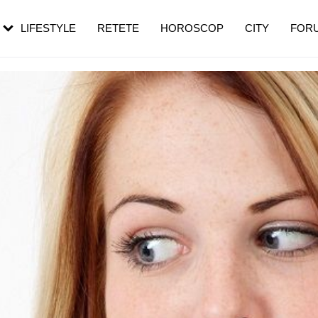
rebui să mergi
și 60 de ani. De ce te trezești mai des
pe măsură ce înaintezi în vârstă
LIFESTYLE
RETETE
HOROSCOP
CITY
FOR