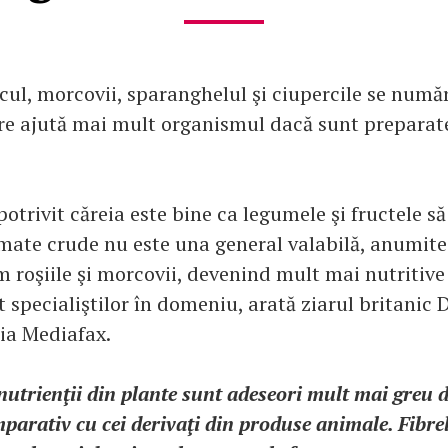
cul, morcovii, sparanghelul şi ciupercile se numă
re ajută mai mult organismul dacă sunt preparat
potrivit căreia este bine ca legumele şi fructele să 
ate crude nu este una general valabilă, anumite
 roşiile şi morcovii, devenind mult mai nutritive
it specialiştilor în domeniu, arată ziarul britanic 
ţia Mediafax.
nutrienţii din plante sunt adeseori mult mai greu 
arativ cu cei derivaţi din produse animale. Fibrel