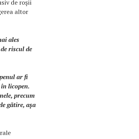
iv de roşii
gerea altor
mai ales
de riscul de
penul ar fi
 în licopen.
inele, precum
de gătire, aşa
rale