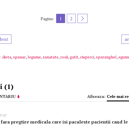
1
2
Pagina:
dent
ar
:
dieta
,
spanac
,
legume
,
sanatate
,
rosii
,
gatit
,
ciuperci
,
sparanghel
,
egum
 (1)
NTARIU
Afiseaza:
Cele mai r
07:07
ara pregtire medicala care isi pacaleste pacientii cand le