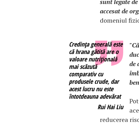
sunt legate de
accesat de or
domeniul fizi
Credinţa generală este
"Că
că hrana gătită are o
duc
valoare nutriţională
de 
mai scăzută
îmb
comparativ cu
produsele crude, dar
ben
acest lucru nu este
întotdeauna adevărat
Pot
Rui Hai Liu
ace
reducerea risc