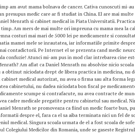
timp am avut mama bolnava de cancer. Cativa cunoscuti mi-au 
n presupus medic care ar fi studiat in China. El are mai multe c
niel Menrath si cabinet medical in Piata Universitatii. Practic
 timp. Am mers de mai multe ori impreuna cu mama mea la cabi
semna costuri mai mari de 5000 lei pe medicamente si consulta
uatia mamei mele se inrautatea, iar informatiile primite despr
 mai contadictorii. Pe Internet el se prezenta cand medic neu
la confuzie! Atunci mi-am pus in mod clar intrebarea cine est
enrath? Am aflat ca Daniel Menrath nu absolvise nicio scoala 
u a obtinut niciodata drept de libera practica in medicina, nu 
 cabinet medical autorizat, nu avea o firma sau alta forma leg
tatea cabinetului, nu dadea niciodata bon fiscal pe medicamente 
dicamente scumpe si contrafacute, nu avea contracte de mun
 avea cadre medicale pregatite pentru cabinetul sau medical. Ni
aniel Menrath se promoveaza ca fiind un medic foarte bun, p
ormatii despre el, fara ca el sa aiba terminata nici un fel de s
niul medical. Singura scoala urmata de el a fost scoala de sofe
e-ul Colegiului Medicilor din Romania, unde se gaseste Registrul