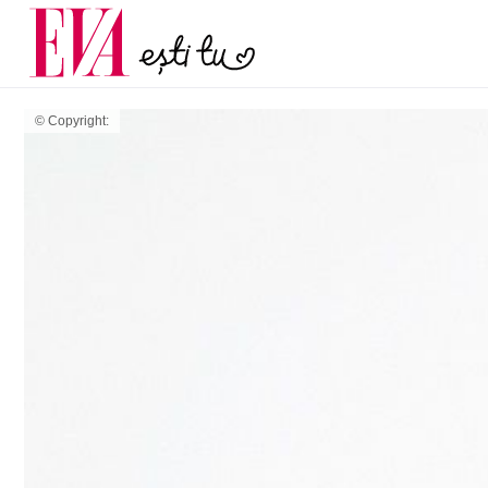
menopauză și când ar t
Carieră
la medic
Actualitate
© Copyright: