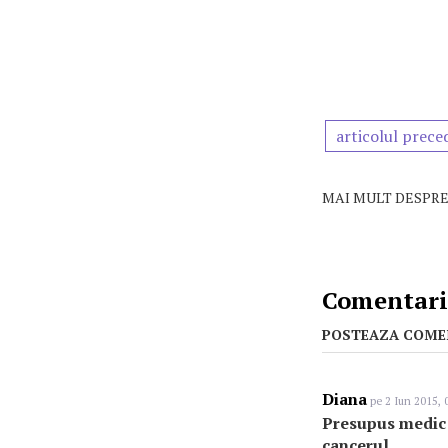
articolul prece
MAI MULT DESPRE
Comentarii
POSTEAZA COME
Diana
pe 2 Iun 2015, 
Presupus medic f
cancerul