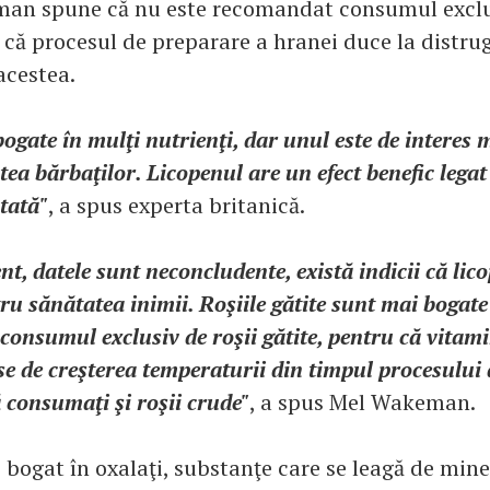
an spune că nu este recomandat consumul exclus
 că procesul de preparare a hranei duce la distru
acestea.
bogate în mulţi nutrienţi, dar unul este de interes 
ea bărbaţilor. Licopenul are un efect benefic legat 
tată"
, a spus experta britanică.
ent, datele sunt neconcludente, există indicii că lico
tru sănătatea inimii. Roşiile gătite sunt mai bogate
onsumul exclusiv de roşii gătite, pentru că vitam
se de creşterea temperaturii din timpul procesului 
ă consumaţi şi roşii crude"
, a spus Mel Wakeman.
 bogat în oxalaţi, substanţe care se leagă de mine