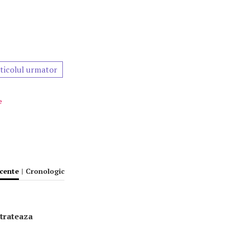
ticolul urmator
e
ecente
|
Cronologic
 trateaza