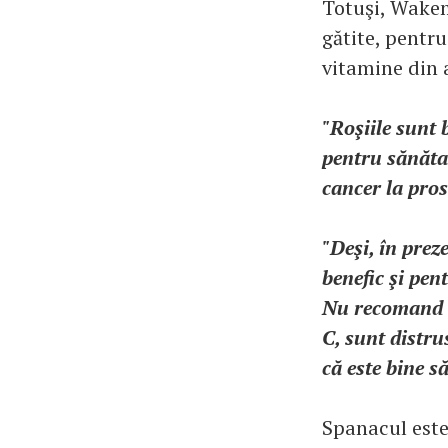
Totuşi, Wakem
gătite, pentru
vitamine din 
"Roşiile sunt 
pentru sănătat
cancer la pros
"Deşi, în prez
benefic şi pen
Nu recomand c
C, sunt distru
că este bine s
Spanacul este