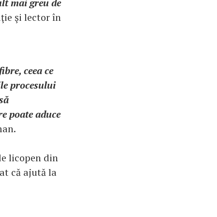
ult mai greu de
ie şi lector în
ibre, ceea ce
le procesului
 să
re poate aduce
man.
 de licopen din
at că ajută la