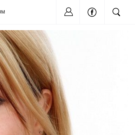
Nu ai cont?
Inregistreaza-
UM