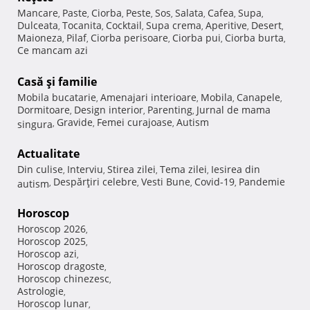
Mancare
Paste
Ciorba
Peste
Sos
Salata
Cafea
Supa
,
,
,
,
,
,
,
,
Dulceata
Tocanita
Cocktail
Supa crema
Aperitive
Desert
,
,
,
,
,
,
Maioneza
Pilaf
Ciorba perisoare
Ciorba pui
Ciorba burta
,
,
,
,
,
Ce mancam azi
Casă şi familie
Mobila bucatarie
Amenajari interioare
Mobila
Canapele
,
,
,
,
Dormitoare
Design interior
Parenting
Jurnal de mama
,
,
,
Gravide
Femei curajoase
Autism
singura
,
,
,
Actualitate
Din culise
Interviu
Stirea zilei
Tema zilei
Iesirea din
,
,
,
,
Despărţiri celebre
Vesti Bune
Covid-19
Pandemie
autism
,
,
,
,
Horoscop
Horoscop 2026
,
Horoscop 2025
,
Horoscop azi
,
Horoscop dragoste
,
Horoscop chinezesc
,
Astrologie
,
Horoscop lunar
,