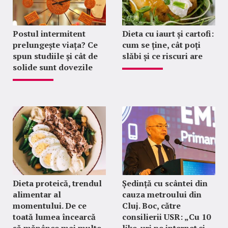
Postul intermitent
Dieta cu iaurt și cartofi:
prelungește viața? Ce
cum se ține, cât poți
spun studiile și cât de
slăbi și ce riscuri are
solide sunt dovezile
Dieta proteică, trendul
Ședință cu scântei din
alimentar al
cauza metroului din
momentului. De ce
Cluj. Boc, către
toată lumea încearcă
consilierii USR: „Cu 10