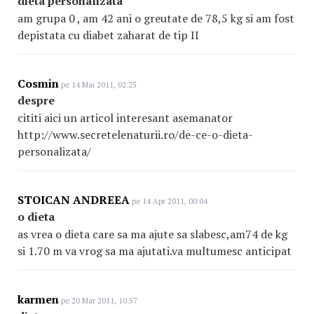
dieta personalizata
am grupa 0 , am 42 ani o greutate de 78,5 kg si am fost
depistata cu diabet zaharat de tip II
Cosmin
pe 14 Mai 2011, 02:25
despre
cititi aici un articol interesant asemanator
http://www.secretelenaturii.ro/de-ce-o-dieta-
personalizata/
STOICAN ANDREEA
pe 14 Apr 2011, 00:04
o dieta
as vrea o dieta care sa ma ajute sa slabesc,am74 de kg
si 1.70 m va vrog sa ma ajutati.va multumesc anticipat
karmen
pe 20 Mar 2011, 10:57