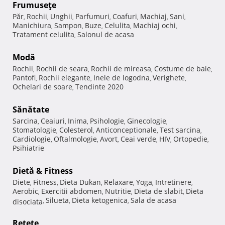
Frumuseţe
Păr
Rochii
Unghii
Parfumuri
Coafuri
Machiaj
Sani
,
,
,
,
,
,
,
Manichiura
Sampon
Buze
Celulita
Machiaj ochi
,
,
,
,
,
Tratament celulita
Salonul de acasa
,
Modă
Rochii
Rochii de seara
Rochii de mireasa
Costume de baie
,
,
,
,
Pantofi
Rochii elegante
Inele de logodna
Verighete
,
,
,
,
Ochelari de soare
Tendinte 2020
,
Sănătate
Sarcina
Ceaiuri
Inima
Psihologie
Ginecologie
,
,
,
,
,
Stomatologie
Colesterol
Anticonceptionale
Test sarcina
,
,
,
,
Cardiologie
Oftalmologie
Avort
Ceai verde
HIV
Ortopedie
,
,
,
,
,
,
Psihiatrie
Dietă & Fitness
Diete
Fitness
Dieta Dukan
Relaxare
Yoga
Intretinere
,
,
,
,
,
,
Aerobic
Exercitii abdomen
Nutritie
Dieta de slabit
Dieta
,
,
,
,
Silueta
Dieta ketogenica
Sala de acasa
disociata
,
,
,
Reţete