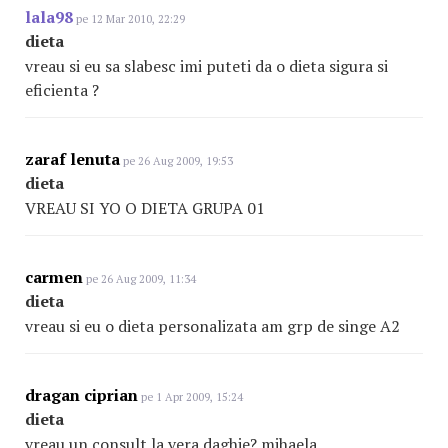
lala98
pe 12 Mar 2010, 22:29
dieta
vreau si eu sa slabesc imi puteti da o dieta sigura si
eficienta ?
zaraf lenuta
pe 26 Aug 2009, 19:53
dieta
VREAU SI YO O DIETA GRUPA 01
carmen
pe 26 Aug 2009, 11:34
dieta
vreau si eu o dieta personalizata am grp de singe A2
dragan ciprian
pe 1 Apr 2009, 15:24
dieta
vreau un consult la vera daghie? mihaela