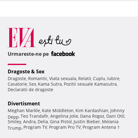
Urmareste-ne pe
Dragoste & Sex
Dragoste
Romantic
Viata sexuala
Relatii
Cuplu
Iubire
,
,
,
,
,
,
Casatorie
Sex
Kama Sutra
Pozitii sexuale Kamasutra
,
,
,
,
Declaratii de dragoste
Divertisment
Meghan Markle
Kate Middleton
Kim Kardashian
Johnny
,
,
,
Teo Trandafir
Angelina Jolie
Dana Rogoz
Dani Otil
Depp
,
,
,
,
,
Smiley
Andra
Delia
Gina Pistol
Justin Bieber
Melania
,
,
,
,
,
Program TV
Program Pro TV
Program Antena 1
Trump
,
,
,