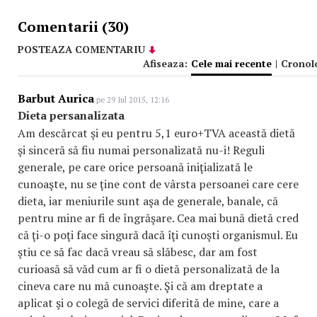
Comentarii (30)
POSTEAZA COMENTARIU
Afiseaza:
Cele mai recente
|
Cronol
Barbut Aurica
pe 29 Iul 2015, 12:16
Dieta persanalizata
Am descărcat şi eu pentru 5,1 euro+TVA această dietă
şi sinceră să fiu numai personalizată nu-i! Reguli
generale, pe care orice persoană iniţializată le
cunoaşte, nu se ţine cont de vârsta persoanei care cere
dieta, iar meniurile sunt aşa de generale, banale, că
pentru mine ar fi de îngrăşare. Cea mai bună dietă cred
că ţi-o poţi face singură dacă îţi cunoşti organismul. Eu
ştiu ce să fac dacă vreau să slăbesc, dar am fost
curioasă să văd cum ar fi o dietă personalizată de la
cineva care nu mă cunoaşte. Şi că am dreptate a
aplicat şi o colegă de servici diferită de mine, care a