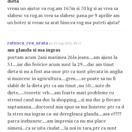
dieta
vreau un ajutor va rog.am 167m si 70 kg si as vrea sa
slabesc va rog.as vrea sa slabesc pana pe 9 aprilie am
un botez si vreau sa arat bine.va rog ma puteti ajuta?
ratusca_cea_urata
pe 23 Aug 2010, 09:17
am glanda si ma ingras
purtam acum 2ani marimea 26la jeans....am ajuns la
31....iar din fericire acum sunt la 29....dar am tinut
dieta si nu a fost asa usor ptr ca sunt plecata in anglia
si muncesc in agricultura....greu.....se poate sa nu fi
slabit de la dieta ptr ca am tinut ,nu 50....sute de
diete,....teoretic vrb....am foarte mari probleme cu
stresul cand ma duc la shopping....si ma duc p fiecare
saptamana....doctorul mia spus sa ma linistesc ptr ca d
la stres ma ingras ca-mi deregleaza glanda....asa e????
parca inebunesc....am impresia ca nu ma place
nimeni...ca se uita ciudat ...la noi in tara,ptr ca sunt