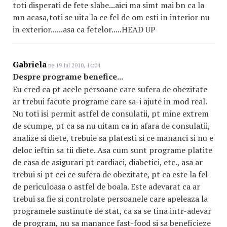
toti disperati de fete slabe...aici ma simt mai bn ca la
mn acasa,toti se uita la ce fel de om esti in interior nu
in exterior......asa ca fetelor.....HEAD UP
Gabriela
pe 19 Iul 2010, 14:04
Despre programe benefice...
Eu cred ca pt acele persoane care sufera de obezitate
ar trebui facute programe care sa-i ajute in mod real.
Nu toti isi permit astfel de consulatii, pt mine extrem
de scumpe, pt ca sa nu uitam ca in afara de consulatii,
analize si diete, trebuie sa platesti si ce mananci si nu e
deloc ieftin sa tii diete. Asa cum sunt programe platite
de casa de asigurari pt cardiaci, diabetici, etc., asa ar
trebui si pt cei ce sufera de obezitate, pt ca este la fel
de periculoasa o astfel de boala. Este adevarat ca ar
trebui sa fie si controlate persoanele care apeleaza la
programele sustinute de stat, ca sa se tina intr-adevar
de program, nu sa manance fast-food si sa beneficieze