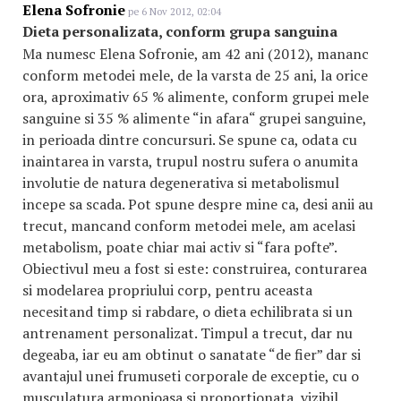
Elena Sofronie
pe 6 Nov 2012, 02:04
Dieta personalizata, conform grupa sanguina
Ma numesc Elena Sofronie, am 42 ani (2012), mananc
conform metodei mele, de la varsta de 25 ani, la orice
ora, aproximativ 65 % alimente, conform grupei mele
sanguine si 35 % alimente “in afara“ grupei sanguine,
in perioada dintre concursuri. Se spune ca, odata cu
inaintarea in varsta, trupul nostru sufera o anumita
involutie de natura degenerativa si metabolismul
incepe sa scada. Pot spune despre mine ca, desi anii au
trecut, mancand conform metodei mele, am acelasi
metabolism, poate chiar mai activ si “fara pofte”.
Obiectivul meu a fost si este: construirea, conturarea
si modelarea propriului corp, pentru aceasta
necesitand timp si rabdare, o dieta echilibrata si un
antrenament personalizat. Timpul a trecut, dar nu
degeaba, iar eu am obtinut o sanatate “de fier” dar si
avantajul unei frumuseti corporale de exceptie, cu o
musculatura armonioasa si proportionata, vizibil