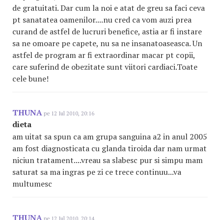
de gratuitati. Dar cum la noi e atat de greu sa faci ceva
pt sanatatea oamenilor....nu cred ca vom auzi prea
curand de astfel de lucruri benefice, astia ar fi instare
sa ne omoare pe capete, nu sa ne insanatoaseasca. Un
astfel de program ar fi extraordinar macar pt copii,
care suferind de obezitate sunt viitori cardiaci.Toate
cele bune!
THUNA
pe 12 Iul 2010, 20:16
dieta
am uitat sa spun ca am grupa sanguina a2 in anul 2005
am fost diagnosticata cu glanda tiroida dar nam urmat
niciun tratament....vreau sa slabesc pur si simpu mam
saturat sa ma ingras pe zi ce trece continuu...va
multumesc
THUNA
pe 12 Iul 2010, 20:14