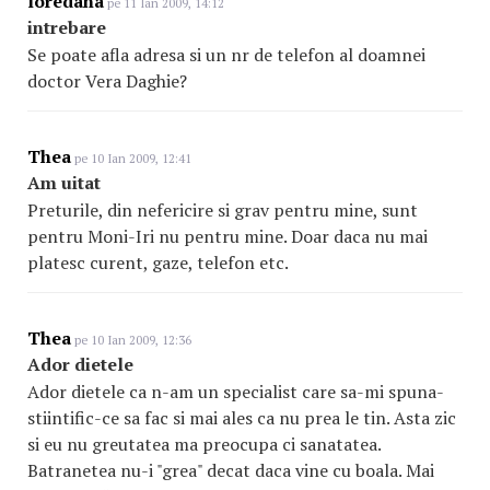
loredana
pe 11 Ian 2009, 14:12
intrebare
Se poate afla adresa si un nr de telefon al doamnei
doctor Vera Daghie?
Thea
pe 10 Ian 2009, 12:41
Am uitat
Preturile, din nefericire si grav pentru mine, sunt
pentru Moni-Iri nu pentru mine. Doar daca nu mai
platesc curent, gaze, telefon etc.
Thea
pe 10 Ian 2009, 12:36
Ador dietele
Ador dietele ca n-am un specialist care sa-mi spuna-
stiintific-ce sa fac si mai ales ca nu prea le tin. Asta zic
si eu nu greutatea ma preocupa ci sanatatea.
Batranetea nu-i "grea" decat daca vine cu boala. Mai