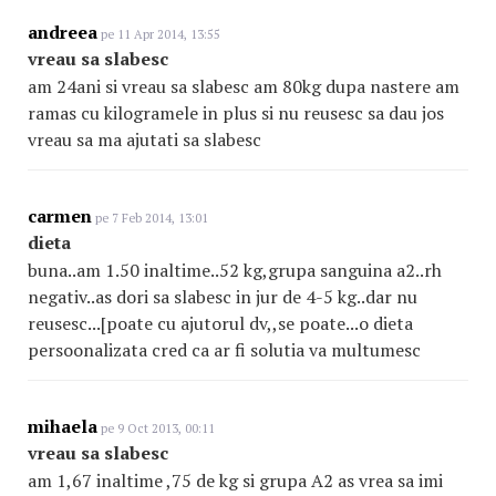
andreea
pe 11 Apr 2014, 13:55
vreau sa slabesc
am 24ani si vreau sa slabesc am 80kg dupa nastere am
ramas cu kilogramele in plus si nu reusesc sa dau jos
vreau sa ma ajutati sa slabesc
carmen
pe 7 Feb 2014, 13:01
dieta
buna..am 1.50 inaltime..52 kg,grupa sanguina a2..rh
negativ..as dori sa slabesc in jur de 4-5 kg..dar nu
reusesc...[poate cu ajutorul dv,,se poate...o dieta
persoonalizata cred ca ar fi solutia va multumesc
mihaela
pe 9 Oct 2013, 00:11
vreau sa slabesc
am 1,67 inaltime ,75 de kg si grupa A2 as vrea sa imi