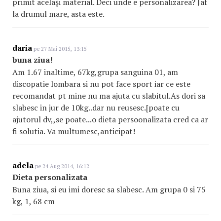
primit acelaşi material. Deci unde e personalizarea? Jaf
la drumul mare, asta este.
daria
pe 27 Mai 2015, 13:15
buna ziua!
Am 1.67 inaltime, 67kg,grupa sanguina 01, am
discopatie lombara si nu pot face sport iar ce este
recomandat pt mine nu ma ajuta cu slabitul.As dori sa
slabesc in jur de 10kg..dar nu reusesc.[poate cu
ajutorul dv,,se poate...o dieta persoonalizata cred ca ar
fi solutia. Va multumesc,anticipat!
adela
pe 24 Aug 2014, 16:12
Dieta personalizata
Buna ziua, si eu imi doresc sa slabesc. Am grupa 0 si 75
kg, 1, 68 cm