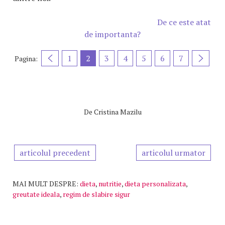
De ce este atat
de importanta?
1
2
3
4
5
6
7
Pagina:
De
Cristina Mazilu
articolul precedent
articolul urmator
MAI MULT DESPRE:
dieta
,
nutritie
,
dieta personalizata
,
greutate ideala
,
regim de slabire sigur