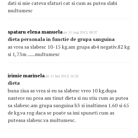
dati si mie cateva sfaturi cat si cum as putea slabi
multumesc
spataru elena manuela
pe 11 Aug 2013, 00:37
dieta personala in functie de grupa sanguina
as vrea sa slabesc 10-15 kg.am grupa ab4 negativ.82 kg
si 1,73m ......multumesc
irimie marinela
pe 11 Iun 2013, 16:32
dieta
buna ziua as vrea si eu sa slabesc vreo 10 kg.dupa
nastere nu prea am tinut dieta si nu stiu cum as putea
sa slabesc.am grupa sanguina b3 si inaltimea 1.60 si 65
de kg.va rog daca se poate sa imi spuneti cum as
puteasa slabesc.va multumesc.