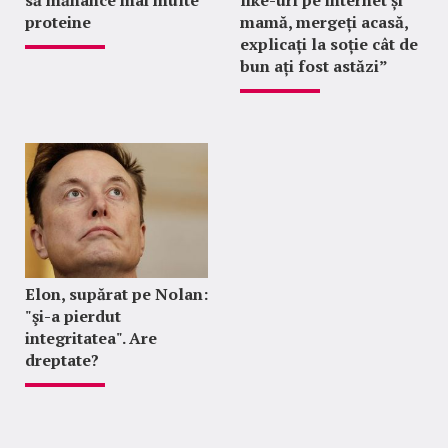
să mănânce mai multe
like-uri pe internet și
proteine
mamă, mergeți acasă,
explicați la soție cât de
bun ați fost astăzi”
Elon, supărat pe Nolan:
"şi-a pierdut
integritatea". Are
dreptate?