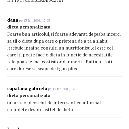
HTTP://CUMSLABESC.NET
dana
pe 13 Ian 2009, 17:08
dieta personalizata
Foarte bun articolul,si foarte adevarat.degeaba incerci
sa tii o dieta dupa care o prietena de a ta a slabit
.trebuie intai sa consulti un nutritionist ,el este cel
care iti poate face o dieta in functie de necesitatile
tale.poate e mai costisitor dar merita.Bafta pt toti
care doresc sa scape de kg in plus.
capatana gabriela
pe 13 Ian 2009, 14:01
dieta personalizata
un articol deosebit de interesant cu informatii
complete despre astfel de dieta