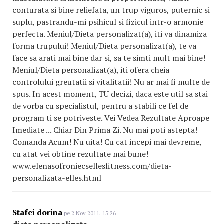
conturata si bine reliefata, un trup viguros, puternic si
suplu, pastrandu-mi psihicul si fizicul intr-o armonie
perfecta. Meniul/Dieta personalizat(a), iti va dinamiza
forma trupului! Meniul/Dieta personalizat(a), te va
face sa arati mai bine dar si, sa te simti mult mai bine!
Meniul/Dieta personalizat(a), iti ofera cheia
controlului greutatii si vitalitatii! Nu ar mai fi multe de
spus. In acest moment, TU decizi, daca este util sa stai
de vorba cu specialistul, pentru a stabili ce fel de
program ti se potriveste. Vei Vedea Rezultate Aproape
Imediate ... Chiar Din Prima Zi. Nu mai poti astepta!
Comanda Acum! Nu uita! Cu cat incepi mai devreme,
cu atat vei obtine rezultate mai bune!
www.elenasofroniecselles
fitness
.com/dieta-
personalizata-elles.html
Stafei dorina
pe 2 Nov 2011, 15:26