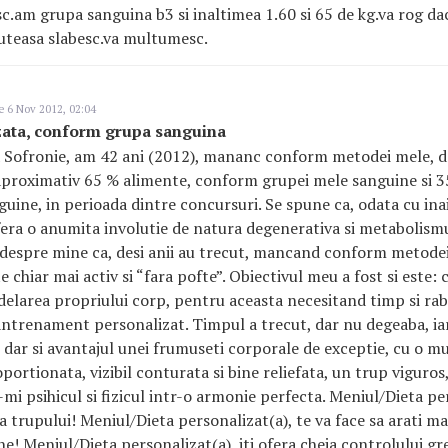
sc.am grupa sanguina b3 si inaltimea 1.60 si 65 de kg.va rog da
uteasa slabesc.va multumesc.
 6 Nov 2012, 02:04
zata, conform grupa sanguina
Sofronie, am 42 ani (2012), mananc conform metodei mele, de
, aproximativ 65 % alimente, conform grupei mele sanguine si 3
guine, in perioada dintre concursuri. Se spune ca, odata cu ina
era o anumita involutie de natura degenerativa si metabolism
 despre mine ca, desi anii au trecut, mancand conform metodei
chiar mai activ si “fara pofte”. Obiectivul meu a fost si este: 
elarea propriului corp, pentru aceasta necesitand timp si rab
 antrenament personalizat. Timpul a trecut, dar nu degeaba, ia
” dar si avantajul unei frumuseti corporale de exceptie, cu o m
ortionata, vizibil conturata si bine reliefata, un trup viguros,
i psihicul si fizicul intr-o armonie perfecta. Meniul/Dieta pers
trupului! Meniul/Dieta personalizat(a), te va face sa arati mai 
e! Meniul/Dieta personalizat(a), iti ofera cheia controlului gre