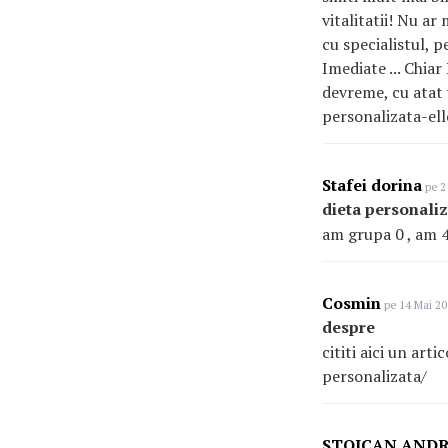
vitalitatii! Nu ar
cu specialistul, 
Imediate ... Chia
devreme, cu atat 
personalizata-el
Stafei dorina
pe 2
dieta personali
am grupa 0 , am 4
Cosmin
pe 14 Mai 20
despre
cititi aici un ar
personalizata/
STOICAN AND