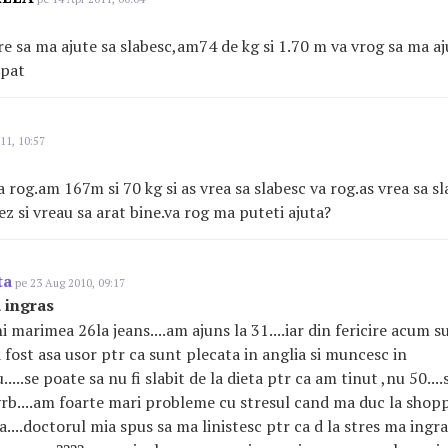
are sa ma ajute sa slabesc,am74 de kg si 1.70 m va vrog sa ma aj
ipat
11, 10:57
a rog.am 167m si 70 kg si as vrea sa slabesc va rog.as vrea sa s
ez si vreau sa arat bine.va rog ma puteti ajuta?
ta
pe 23 Aug 2010, 09:17
 ingras
marimea 26la jeans....am ajuns la 31....iar din fericire acum su
a fost asa usor ptr ca sunt plecata in anglia si muncesc in
.....se poate sa nu fi slabit de la dieta ptr ca am tinut ,nu 50...
c vrb....am foarte mari probleme cu stresul cand ma duc la shopp
....doctorul mia spus sa ma linistesc ptr ca d la stres ma ingr