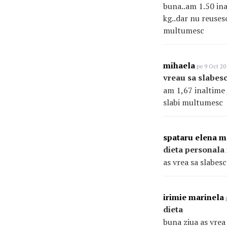
buna..am 1.50 ina
kg..dar nu reusesc
multumesc
mihaela
pe 9 Oct 20
vreau sa slabes
am 1,67 inaltime ,
slabi multumesc
spataru elena 
dieta personala
as vrea sa slabes
irimie marinela
p
dieta
buna ziua as vrea