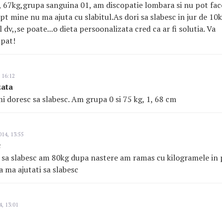
 67kg,grupa sanguina 01, am discopatie lombara si nu pot face
t mine nu ma ajuta cu slabitul.As dori sa slabesc in jur de 10k
 dv,,se poate...o dieta persoonalizata cred ca ar fi solutia. Va
pat!
 16:12
zata
mi doresc sa slabesc. Am grupa 0 si 75 kg, 1, 68 cm
014, 13:55
c
 sa slabesc am 80kg dupa nastere am ramas cu kilogramele in p
a ma ajutati sa slabesc
4, 13:01