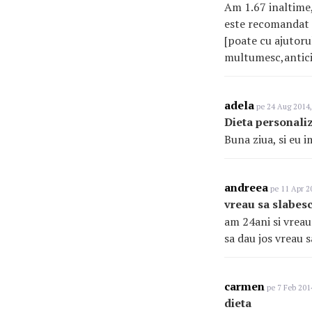
Am 1.67 inaltime,
este recomandat p
[poate cu ajutorul
multumesc,antici
adela
pe 24 Aug 2014,
Dieta personali
Buna ziua, si eu i
andreea
pe 11 Apr 2
vreau sa slabes
am 24ani si vreau
sa dau jos vreau s
carmen
pe 7 Feb 201
dieta