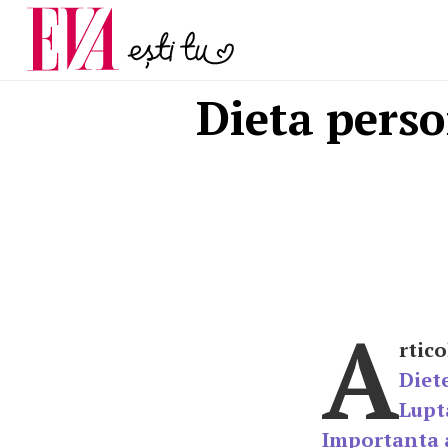
și 60 de ani. De ce te t
Carieră
pe măsură ce înaintez
Actualitate
Dieta perso
A
rtico
Diete
Lupt
Importanta a