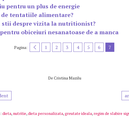
u pentru un plus de energie
de tentatiile alimentare?
 stii despre vizita la nutritionist?
e pentru obiceiuri nesanatoase de a manca
1
2
3
4
5
6
7
Pagina:
De
Cristina Mazilu
dent
ar
:
dieta
,
nutritie
,
dieta personalizata
,
greutate ideala
,
regim de slabire sig