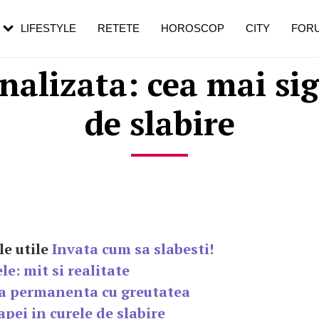
rezești mai des
Cât durează, cum te pregătești și cât
i în vârstă
de dureroasă este investigația
LIFESTYLE
RETETE
HOROSCOP
CITY
FOR
nalizata: cea mai s
de slabire
le utile
Invata cum sa slabesti!
le: mit si realitate
a permanenta cu greutatea
pei in curele de slabire