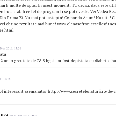
 mai fi multe de spus. In acest moment, TU decizi, daca este util
pentru a stabili ce fel de program ti se potriveste. Vei Vedea R
r Din Prima Zi. Nu mai poti astepta! Comanda Acum! Nu uita! Cu
vei obtine rezultate mai bune! www.elenasofroniecselles
fitnes
les.html
 Nov 2011, 15:26
zata
2 ani o greutate de 78,5 kg si am fost depistata cu diabet zahar
11, 02:25
ticol interesant asemanator http://www.secretelenaturii.ro/de-
REEA
pe 14 Apr 2011, 00:04