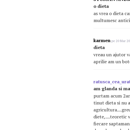
o dieta
as vrea o dieta c
multumesc antic
karmen
pe 20 Mar 20
dieta
vreau un ajutor v
aprilie am un bot
ratusca_cea_ura
am glanda si ma
purtam acum 2ani 
tinut dieta si nu 
agricultura....greu
diete,....teoreti
fiecare saptamana