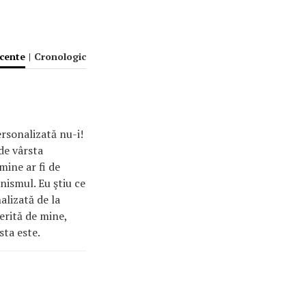
ecente
|
Cronologic
rsonalizată nu-i!
de vârsta
mine ar fi de
nismul. Eu ştiu ce
alizată de la
erită de mine,
sta este.