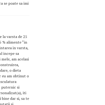
ca se poate sa imi
 la varsta de 25
5 % alimente “in
intarea in varsta,
ul incepe sa
 mele, am acelasi
construirea,
dare, o dieta
r eu am obtinut o
usculatura
 puternic si
onalizat(a), iti
bine dar si, sa te
utatii si