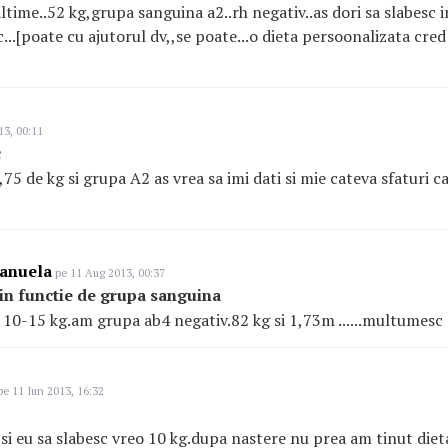
ltime..52 kg,grupa sanguina a2..rh negativ..as dori sa slabesc i
...[poate cu ajutorul dv,,se poate...o dieta persoonalizata cred 
13, 00:11
c
75 de kg si grupa A2 as vrea sa imi dati si mie cateva sfaturi c
manuela
pe 11 Aug 2013, 00:37
 in functie de grupa sanguina
c 10-15 kg.am grupa ab4 negativ.82 kg si 1,73m ......multumesc
e 11 Iun 2013, 16:32
 si eu sa slabesc vreo 10 kg.dupa nastere nu prea am tinut diet