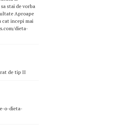
 sa stai de vorba
ezultate Aproape
 cat incepi mai
s
.com/dieta-
at de tip II
ce-o-dieta-