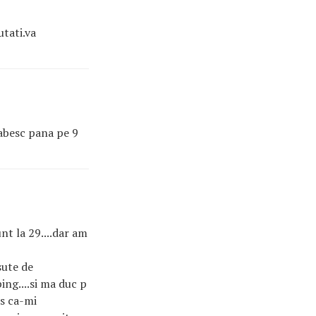
utati.va
labesc pana pe 9
nt la 29....dar am
.sute de
ing....si ma duc p
as ca-mi