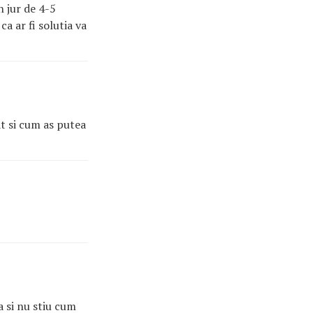
n jur de 4-5
ca ar fi solutia va
at si cum as putea
a si nu stiu cum