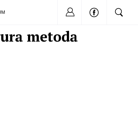
Nu ai cont?
Inregistreaza-
UM
igura metoda