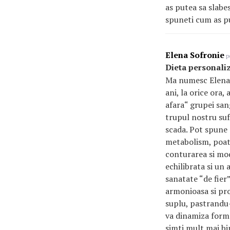
as putea sa slabe
spuneti cum as p
Elena Sofronie
pe
Dieta personali
Ma numesc Elena 
ani, la orice ora
afara“ grupei san
trupul nostru suf
scada. Pot spune
metabolism, poate 
conturarea si mod
echilibrata si un
sanatate “de fier
armonioasa si prop
suplu, pastrandu-m
va dinamiza forma 
simti mult mai bin