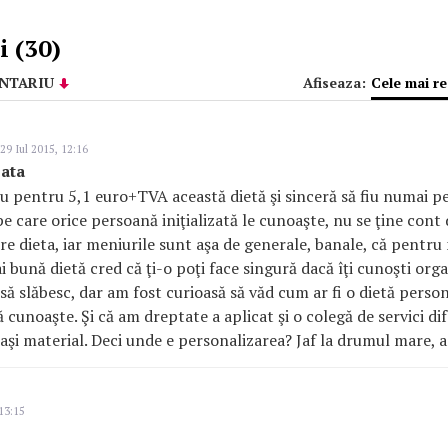
 (30)
NTARIU
Afiseaza:
Cele mai r
29 Iul 2015, 12:16
zata
u pentru 5,1 euro+TVA această dietă şi sinceră să fiu numai pe
e care orice persoană iniţializată le cunoaşte, nu se ţine cont 
re dieta, iar meniurile sunt aşa de generale, banale, că pentru 
 bună dietă cred că ţi-o poţi face singură dacă îţi cunoşti orga
să slăbesc, dar am fost curioasă să văd cum ar fi o dietă person
cunoaşte. Şi că am dreptate a aplicat şi o colegă de servici dif
laşi material. Deci unde e personalizarea? Jaf la drumul mare, a
13:15