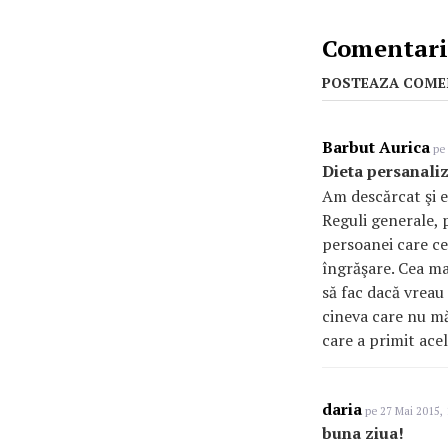
Comentarii
POSTEAZA COME
Barbut Aurica
pe 
Dieta persanali
Am descărcat şi e
Reguli generale, p
persoanei care ce
îngrăşare. Cea mai
să fac dacă vreau 
cineva care nu mă 
care a primit ace
daria
pe 27 Mai 2015, 
buna ziua!