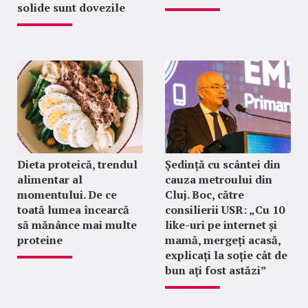
solide sunt dovezile
Dieta proteică, trendul
Ședință cu scântei din
alimentar al
cauza metroului din
momentului. De ce
Cluj. Boc, către
toată lumea încearcă
consilierii USR: „Cu 10
să mănânce mai multe
like-uri pe internet și
proteine
mamă, mergeți acasă,
explicați la soție cât de
bun ați fost astăzi”