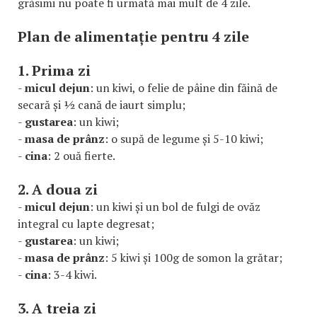
grăsimi nu poate fi urmată mai mult de 4 zile.
Plan de alimentație pentru 4 zile
1. Prima zi
-
micul dejun
: un kiwi, o felie de pâine din făină de
secară și ½ cană de iaurt simplu;
-
gustarea
: un kiwi;
-
masa de prânz
: o supă de legume și 5-10 kiwi;
-
cina
: 2 ouă fierte.
2. A doua zi
-
micul dejun
: un kiwi și un bol de fulgi de ovăz
integral cu lapte degresat;
-
gustarea
: un kiwi;
-
masa de prânz
: 5 kiwi și 100g de somon la grătar;
-
cina
: 3-4 kiwi.
3. A treia zi