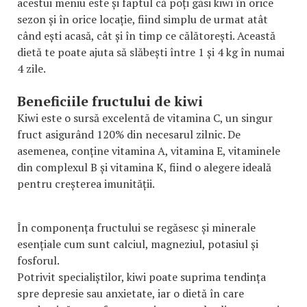
acestui meniu este și faptul că poți găsi kiwi în orice
sezon și în orice locație, fiind simplu de urmat atât
când ești acasă, cât și în timp ce călătorești. Această
dietă te poate ajuta să slăbești între 1 și 4 kg în numai
4 zile.
Beneficiile fructului de kiwi
Kiwi este o sursă excelentă de vitamina C, un singur
fruct asigurând 120% din necesarul zilnic. De
asemenea, conține vitamina A, vitamina E, vitaminele
din complexul B și vitamina K, fiind o alegere ideală
pentru creșterea imunității.
În componența fructului se regăsesc și minerale
esențiale cum sunt calciul, magneziul, potasiul și
fosforul.
Potrivit specialiștilor, kiwi poate suprima tendința
spre depresie sau anxietate, iar o dietă în care