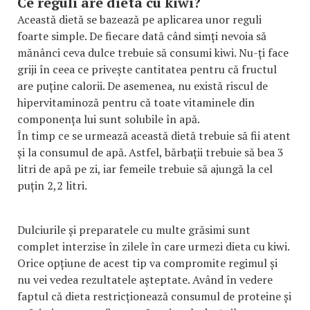
Ce reguli are dieta cu kiwi?
Această dietă se bazează pe aplicarea unor reguli
foarte simple. De fiecare dată când simți nevoia să
mănânci ceva dulce trebuie să consumi kiwi. Nu-ți face
griji în ceea ce privește cantitatea pentru că fructul
are puține calorii. De asemenea, nu există riscul de
hipervitaminoză pentru că toate vitaminele din
componența lui sunt solubile în apă.
În timp ce se urmează această dietă trebuie să fii atent
și la consumul de apă. Astfel, bărbații trebuie să bea 3
litri de apă pe zi, iar femeile trebuie să ajungă la cel
puțin 2,2 litri.
Dulciurile și preparatele cu multe grăsimi sunt
complet interzise în zilele în care urmezi dieta cu kiwi.
Orice opțiune de acest tip va compromite regimul și
nu vei vedea rezultatele așteptate. Având în vedere
faptul că dieta restricționează consumul de proteine și