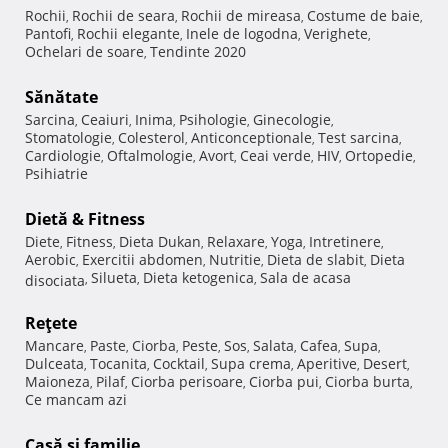
Rochii
Rochii de seara
Rochii de mireasa
Costume de baie
,
,
,
,
Pantofi
Rochii elegante
Inele de logodna
Verighete
,
,
,
,
Ochelari de soare
Tendinte 2020
,
Sănătate
Sarcina
Ceaiuri
Inima
Psihologie
Ginecologie
,
,
,
,
,
Stomatologie
Colesterol
Anticonceptionale
Test sarcina
,
,
,
,
Cardiologie
Oftalmologie
Avort
Ceai verde
HIV
Ortopedie
,
,
,
,
,
,
Psihiatrie
Dietă & Fitness
Diete
Fitness
Dieta Dukan
Relaxare
Yoga
Intretinere
,
,
,
,
,
,
Aerobic
Exercitii abdomen
Nutritie
Dieta de slabit
Dieta
,
,
,
,
Silueta
Dieta ketogenica
Sala de acasa
disociata
,
,
,
Reţete
Mancare
Paste
Ciorba
Peste
Sos
Salata
Cafea
Supa
,
,
,
,
,
,
,
,
Dulceata
Tocanita
Cocktail
Supa crema
Aperitive
Desert
,
,
,
,
,
,
Maioneza
Pilaf
Ciorba perisoare
Ciorba pui
Ciorba burta
,
,
,
,
,
Ce mancam azi
Casă şi familie