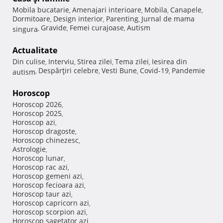
Mobila bucatarie
Amenajari interioare
Mobila
Canapele
,
,
,
,
Dormitoare
Design interior
Parenting
Jurnal de mama
,
,
,
Gravide
Femei curajoase
Autism
singura
,
,
,
Actualitate
Din culise
Interviu
Stirea zilei
Tema zilei
Iesirea din
,
,
,
,
Despărţiri celebre
Vesti Bune
Covid-19
Pandemie
autism
,
,
,
,
Horoscop
Horoscop 2026
,
Horoscop 2025
,
Horoscop azi
,
Horoscop dragoste
,
Horoscop chinezesc
,
Astrologie
,
Horoscop lunar
,
Horoscop rac azi
,
Horoscop gemeni azi
,
Horoscop fecioara azi
,
Horoscop taur azi
,
Horoscop capricorn azi
,
Horoscop scorpion azi
,
Horoscop sagetator azi
,