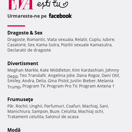
Urmareste-ne pe
Dragoste & Sex
Dragoste
Romantic
Viata sexuala
Relatii
Cuplu
Iubire
,
,
,
,
,
,
Casatorie
Sex
Kama Sutra
Pozitii sexuale Kamasutra
,
,
,
,
Declaratii de dragoste
Divertisment
Meghan Markle
Kate Middleton
Kim Kardashian
Johnny
,
,
,
Teo Trandafir
Angelina Jolie
Dana Rogoz
Dani Otil
Depp
,
,
,
,
,
Smiley
Andra
Delia
Gina Pistol
Justin Bieber
Melania
,
,
,
,
,
Program TV
Program Pro TV
Program Antena 1
Trump
,
,
,
Frumuseţe
Păr
Rochii
Unghii
Parfumuri
Coafuri
Machiaj
Sani
,
,
,
,
,
,
,
Manichiura
Sampon
Buze
Celulita
Machiaj ochi
,
,
,
,
,
Tratament celulita
Salonul de acasa
,
Modă