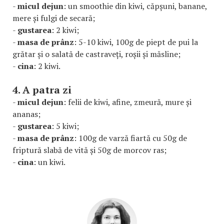
-
micul dejun
: un smoothie din kiwi, căpșuni, banane,
mere și fulgi de secară;
-
gustarea
: 2 kiwi;
-
masa de prânz
: 5-10 kiwi, 100g de piept de pui la
grătar și o salată de castraveți, roșii și măsline;
-
cina
: 2 kiwi.
4. A patra zi
-
micul dejun
: felii de kiwi, afine, zmeură, mure și
ananas;
-
gustarea
: 5 kiwi;
-
masa de prânz
: 100g de varză fiartă cu 50g de
friptură slabă de vită și 50g de morcov ras;
-
cina
: un kiwi.