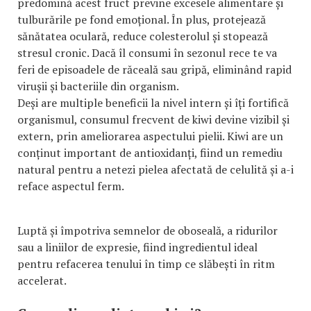
predomină acest fruct previne excesele alimentare și
tulburările pe fond emoțional. În plus, protejează
sănătatea oculară, reduce colesterolul și stopează
stresul cronic. Dacă îl consumi în sezonul rece te va
feri de episoadele de răceală sau gripă, eliminând rapid
virușii și bacteriile din organism.
Deși are multiple beneficii la nivel intern și îți fortifică
organismul, consumul frecvent de kiwi devine vizibil și
extern, prin ameliorarea aspectului pielii. Kiwi are un
conținut important de antioxidanți, fiind un remediu
natural pentru a netezi pielea afectată de celulită și a-i
reface aspectul ferm.
Luptă și împotriva semnelor de oboseală, a ridurilor
sau a liniilor de expresie, fiind ingredientul ideal
pentru refacerea tenului în timp ce slăbești în ritm
accelerat.