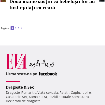
Două mame susțin că bebelușii lor au
fost epilați cu ceară
Pagina:
1
2
3
4
Urmareste-ne pe
Dragoste & Sex
Dragoste
Romantic
Viata sexuala
Relatii
Cuplu
Iubire
,
,
,
,
,
,
Casatorie
Sex
Kama Sutra
Pozitii sexuale Kamasutra
,
,
,
,
Declaratii de dragoste