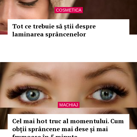
COSMETICA
Tot ce trebuie să știi despre
laminarea sprâncenelor
MACHIAJ
Cel mai hot truc al momentului. Cum
obții sprâncene mai dese și mai
frumoase în 5 minute