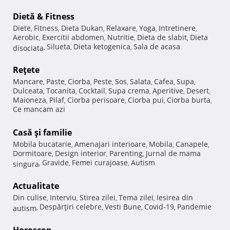
Dietă & Fitness
Diete
Fitness
Dieta Dukan
Relaxare
Yoga
Intretinere
,
,
,
,
,
,
Aerobic
Exercitii abdomen
Nutritie
Dieta de slabit
Dieta
,
,
,
,
Silueta
Dieta ketogenica
Sala de acasa
disociata
,
,
,
Reţete
Mancare
Paste
Ciorba
Peste
Sos
Salata
Cafea
Supa
,
,
,
,
,
,
,
,
Dulceata
Tocanita
Cocktail
Supa crema
Aperitive
Desert
,
,
,
,
,
,
Maioneza
Pilaf
Ciorba perisoare
Ciorba pui
Ciorba burta
,
,
,
,
,
Ce mancam azi
Casă şi familie
Mobila bucatarie
Amenajari interioare
Mobila
Canapele
,
,
,
,
Dormitoare
Design interior
Parenting
Jurnal de mama
,
,
,
Gravide
Femei curajoase
Autism
singura
,
,
,
Actualitate
Din culise
Interviu
Stirea zilei
Tema zilei
Iesirea din
,
,
,
,
Despărţiri celebre
Vesti Bune
Covid-19
Pandemie
autism
,
,
,
,