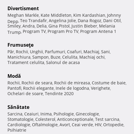
Divertisment
Meghan Markle
Kate Middleton
Kim Kardashian
Johnny
,
,
,
Teo Trandafir
Angelina Jolie
Dana Rogoz
Dani Otil
Depp
,
,
,
,
,
Smiley
Andra
Delia
Gina Pistol
Justin Bieber
Melania
,
,
,
,
,
Program TV
Program Pro TV
Program Antena 1
Trump
,
,
,
Frumuseţe
Păr
Rochii
Unghii
Parfumuri
Coafuri
Machiaj
Sani
,
,
,
,
,
,
,
Manichiura
Sampon
Buze
Celulita
Machiaj ochi
,
,
,
,
,
Tratament celulita
Salonul de acasa
,
Modă
Rochii
Rochii de seara
Rochii de mireasa
Costume de baie
,
,
,
,
Pantofi
Rochii elegante
Inele de logodna
Verighete
,
,
,
,
Ochelari de soare
Tendinte 2020
,
Sănătate
Sarcina
Ceaiuri
Inima
Psihologie
Ginecologie
,
,
,
,
,
Stomatologie
Colesterol
Anticonceptionale
Test sarcina
,
,
,
,
Cardiologie
Oftalmologie
Avort
Ceai verde
HIV
Ortopedie
,
,
,
,
,
,
Psihiatrie