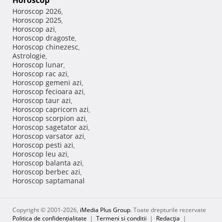
Horoscop
Horoscop 2026
,
Horoscop 2025
,
Horoscop azi
,
Horoscop dragoste
,
Horoscop chinezesc
,
Astrologie
,
Horoscop lunar
,
Horoscop rac azi
,
Horoscop gemeni azi
,
Horoscop fecioara azi
,
Horoscop taur azi
,
Horoscop capricorn azi
,
Horoscop scorpion azi
,
Horoscop sagetator azi
,
Horoscop varsator azi
,
Horoscop pesti azi
,
Horoscop leu azi
,
Horoscop balanta azi
,
Horoscop berbec azi
,
Horoscop saptamanal
Copyright © 2001-2026,
iMedia Plus Group
. Toate drepturile rezervate
Politica de confidențialitate
|
Termeni si conditii
|
Redacţia
|