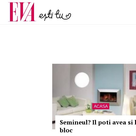
și 60 de ani. De ce te t
Carieră
pe măsură ce înaintez
Actualitate
ACASA
Semineul? Il poti avea si 
bloc