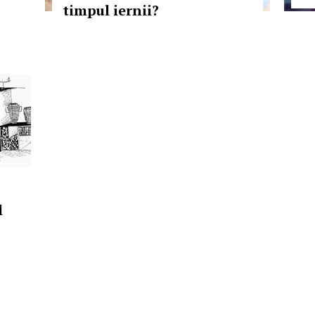
timpul iernii?
l