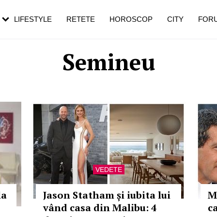
rezești mai des
Cât durează, cum te pregătești și cât
i în vârstă
de dureroasă este investigația
LIFESTYLE
RETETE
HOROSCOP
CITY
FOR
Semineu
VEDETE
la
Jason Statham și iubita lui
M
vând casa din Malibu: 4
c