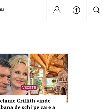
Nu ai cont?
Inregistreaza-
UM
VEDETE
elanie Griffith vinde
abana de schi pe care a