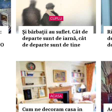
CUPLU
:
Şi bărbaţii au suflet. Cât de
R
departe sunt de iarnă, cât
de
TO
de departe sunt de tine
d
ACASA
Cum ne decoram casa in
A