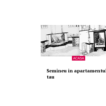
ACASA
Semineu in apartamentu
tau