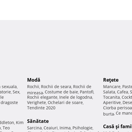
Modă
Reţete
a sexuala
Rochii
Rochii de seara
Rochii de
Mancare
Past
,
,
,
,
atorie
Sex
Costume de baie
Pantofi
Salata
Cafea
,
,
mireasa
,
,
,
,
,
ale
Rochii elegante
Inele de logodna
Tocanita
Cockt
,
,
,
e dragoste
Verighete
Ochelari de soare
Aperitive
Dese
,
,
,
Tendinte 2020
Ciorba perisoa
Ce manc
burta
,
Sănătate
ddleton
Kim
,
Casă şi fami
p
Teo
Sarcina
Ceaiuri
Inima
Psihologie
,
,
,
,
,