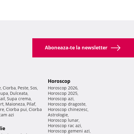
Aboneaza-te la newsletter
Horoscop
e
Ciorba
Peste
Sos
Horoscop 2026
,
,
,
,
,
Supa
Dulceata
Horoscop 2025
,
,
,
ail
Supa crema
Horoscop azi
,
,
,
rt
Maioneza
Pilaf
Horoscop dragoste
,
,
,
,
re
Ciorba pui
Ciorba
Horoscop chinezesc
,
,
,
am azi
Astrologie
,
Horoscop lunar
,
Horoscop rac azi
,
lie
Horoscop gemeni azi
,