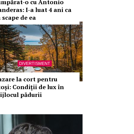
umpărat-o cu Antonio
anderas: I-a luat 4 ani ca
ă scape de ea
DIVERTISMENT
azare la cort pentru
țoși: Condiții de lux în
ijlocul pădurii