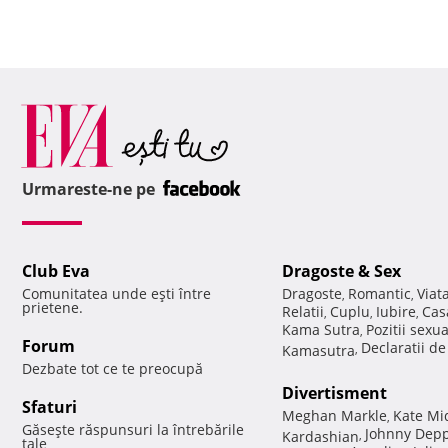
Urmareste-ne pe
Club Eva
Dragoste & Sex
Comunitatea unde eşti între
Dragoste
Romantic
Viat
,
,
prietene.
Relatii
Cuplu
Iubire
Cas
,
,
,
Kama Sutra
Pozitii sexu
,
Forum
Declaratii d
Kamasutra
,
Dezbate tot ce te preocupă
Divertisment
Sfaturi
Meghan Markle
Kate Mi
,
Găseşte răspunsuri la întrebările
Johnny Dep
Kardashian
,
tale