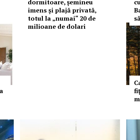
dormitoare, șemineu
c
imens și plajă privată,
B
totul la „numai“ 20 de
s
milioane de dolari
C
la
fi
m