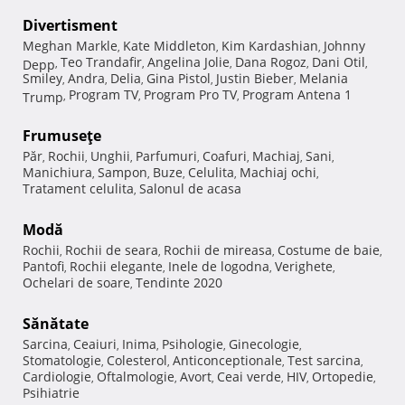
Divertisment
Meghan Markle
Kate Middleton
Kim Kardashian
Johnny
,
,
,
Teo Trandafir
Angelina Jolie
Dana Rogoz
Dani Otil
Depp
,
,
,
,
,
Smiley
Andra
Delia
Gina Pistol
Justin Bieber
Melania
,
,
,
,
,
Program TV
Program Pro TV
Program Antena 1
Trump
,
,
,
Frumuseţe
Păr
Rochii
Unghii
Parfumuri
Coafuri
Machiaj
Sani
,
,
,
,
,
,
,
Manichiura
Sampon
Buze
Celulita
Machiaj ochi
,
,
,
,
,
Tratament celulita
Salonul de acasa
,
Modă
Rochii
Rochii de seara
Rochii de mireasa
Costume de baie
,
,
,
,
Pantofi
Rochii elegante
Inele de logodna
Verighete
,
,
,
,
Ochelari de soare
Tendinte 2020
,
Sănătate
Sarcina
Ceaiuri
Inima
Psihologie
Ginecologie
,
,
,
,
,
Stomatologie
Colesterol
Anticonceptionale
Test sarcina
,
,
,
,
Cardiologie
Oftalmologie
Avort
Ceai verde
HIV
Ortopedie
,
,
,
,
,
,
Psihiatrie