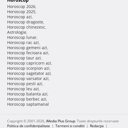
Horoscop
Horoscop 2026
,
Horoscop 2025
,
Horoscop azi
,
Horoscop dragoste
,
Horoscop chinezesc
,
Astrologie
,
Horoscop lunar
,
Horoscop rac azi
,
Horoscop gemeni azi
,
Horoscop fecioara azi
,
Horoscop taur azi
,
Horoscop capricorn azi
,
Horoscop scorpion azi
,
Horoscop sagetator azi
,
Horoscop varsator azi
,
Horoscop pesti azi
,
Horoscop leu azi
,
Horoscop balanta azi
,
Horoscop berbec azi
,
Horoscop saptamanal
Copyright © 2001-2026,
iMedia Plus Group
. Toate drepturile rezervate
Politica de confidențialitate
|
Termeni si conditii
|
Redacţia
|