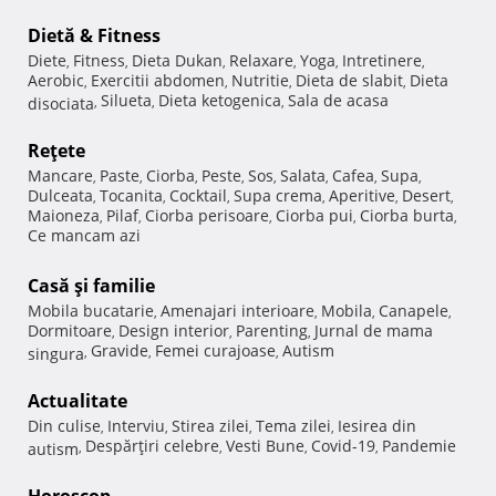
Dietă & Fitness
Diete
Fitness
Dieta Dukan
Relaxare
Yoga
Intretinere
,
,
,
,
,
,
Aerobic
Exercitii abdomen
Nutritie
Dieta de slabit
Dieta
,
,
,
,
Silueta
Dieta ketogenica
Sala de acasa
disociata
,
,
,
Reţete
Mancare
Paste
Ciorba
Peste
Sos
Salata
Cafea
Supa
,
,
,
,
,
,
,
,
Dulceata
Tocanita
Cocktail
Supa crema
Aperitive
Desert
,
,
,
,
,
,
Maioneza
Pilaf
Ciorba perisoare
Ciorba pui
Ciorba burta
,
,
,
,
,
Ce mancam azi
Casă şi familie
Mobila bucatarie
Amenajari interioare
Mobila
Canapele
,
,
,
,
Dormitoare
Design interior
Parenting
Jurnal de mama
,
,
,
Gravide
Femei curajoase
Autism
singura
,
,
,
Actualitate
Din culise
Interviu
Stirea zilei
Tema zilei
Iesirea din
,
,
,
,
Despărţiri celebre
Vesti Bune
Covid-19
Pandemie
autism
,
,
,
,