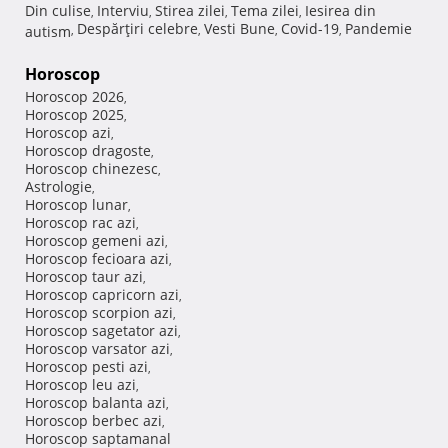
Din culise
Interviu
Stirea zilei
Tema zilei
Iesirea din
,
,
,
,
Despărţiri celebre
Vesti Bune
Covid-19
Pandemie
autism
,
,
,
,
Horoscop
Horoscop 2026
,
Horoscop 2025
,
Horoscop azi
,
Horoscop dragoste
,
Horoscop chinezesc
,
Astrologie
,
Horoscop lunar
,
Horoscop rac azi
,
Horoscop gemeni azi
,
Horoscop fecioara azi
,
Horoscop taur azi
,
Horoscop capricorn azi
,
Horoscop scorpion azi
,
Horoscop sagetator azi
,
Horoscop varsator azi
,
Horoscop pesti azi
,
Horoscop leu azi
,
Horoscop balanta azi
,
Horoscop berbec azi
,
Horoscop saptamanal