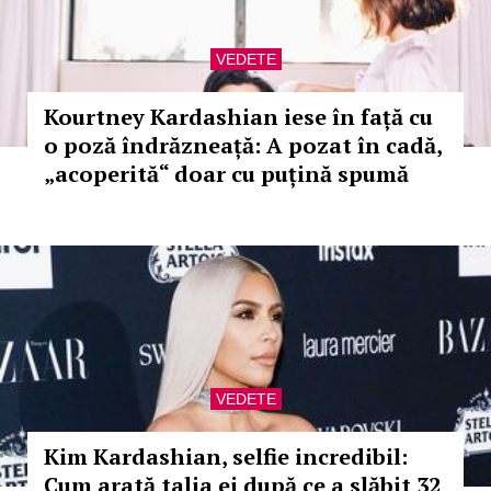
VEDETE
Kourtney Kardashian iese în față cu
o poză îndrăzneață: A pozat în cadă,
„acoperită“ doar cu puțină spumă
VEDETE
Kim Kardashian, selfie incredibil:
Cum arată talia ei după ce a slăbit 32