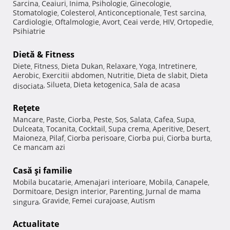
Sarcina
Ceaiuri
Inima
Psihologie
Ginecologie
,
,
,
,
,
Stomatologie
Colesterol
Anticonceptionale
Test sarcina
,
,
,
,
Cardiologie
Oftalmologie
Avort
Ceai verde
HIV
Ortopedie
,
,
,
,
,
,
Psihiatrie
Dietă & Fitness
Diete
Fitness
Dieta Dukan
Relaxare
Yoga
Intretinere
,
,
,
,
,
,
Aerobic
Exercitii abdomen
Nutritie
Dieta de slabit
Dieta
,
,
,
,
Silueta
Dieta ketogenica
Sala de acasa
disociata
,
,
,
Reţete
Mancare
Paste
Ciorba
Peste
Sos
Salata
Cafea
Supa
,
,
,
,
,
,
,
,
Dulceata
Tocanita
Cocktail
Supa crema
Aperitive
Desert
,
,
,
,
,
,
Maioneza
Pilaf
Ciorba perisoare
Ciorba pui
Ciorba burta
,
,
,
,
,
Ce mancam azi
Casă şi familie
Mobila bucatarie
Amenajari interioare
Mobila
Canapele
,
,
,
,
Dormitoare
Design interior
Parenting
Jurnal de mama
,
,
,
Gravide
Femei curajoase
Autism
singura
,
,
,
Actualitate