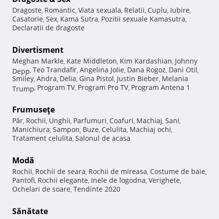
Dragoste
Romantic
Viata sexuala
Relatii
Cuplu
Iubire
,
,
,
,
,
,
Casatorie
Sex
Kama Sutra
Pozitii sexuale Kamasutra
,
,
,
,
Declaratii de dragoste
Divertisment
Meghan Markle
Kate Middleton
Kim Kardashian
Johnny
,
,
,
Teo Trandafir
Angelina Jolie
Dana Rogoz
Dani Otil
Depp
,
,
,
,
,
Smiley
Andra
Delia
Gina Pistol
Justin Bieber
Melania
,
,
,
,
,
Program TV
Program Pro TV
Program Antena 1
Trump
,
,
,
Frumuseţe
Păr
Rochii
Unghii
Parfumuri
Coafuri
Machiaj
Sani
,
,
,
,
,
,
,
Manichiura
Sampon
Buze
Celulita
Machiaj ochi
,
,
,
,
,
Tratament celulita
Salonul de acasa
,
Modă
Rochii
Rochii de seara
Rochii de mireasa
Costume de baie
,
,
,
,
Pantofi
Rochii elegante
Inele de logodna
Verighete
,
,
,
,
Ochelari de soare
Tendinte 2020
,
Sănătate