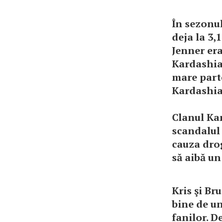
În sezonul
deja la 3,
Jenner era
Kardashia
mare part
Kardashia
Clanul Kar
scandalul 
cauza drog
să aibă un 
Kris şi Br
bine de un
fanilor. D