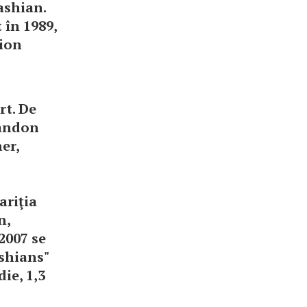
ashian.
 în 1989,
pion
rt. De
randon
er,
ariţia
n,
2007 se
shians"
ie, 1,3