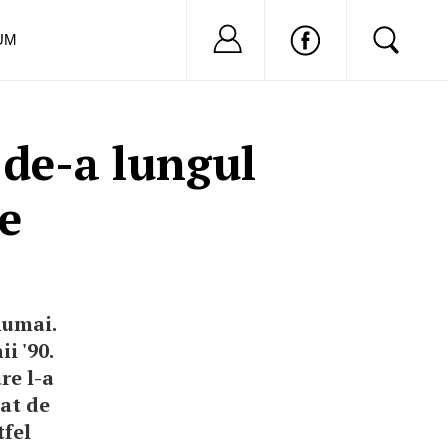
Nu ai cont?
Inregistreaza-
UM
de-a lungul
te
numai.
i '90.
re l-a
zat de
tfel