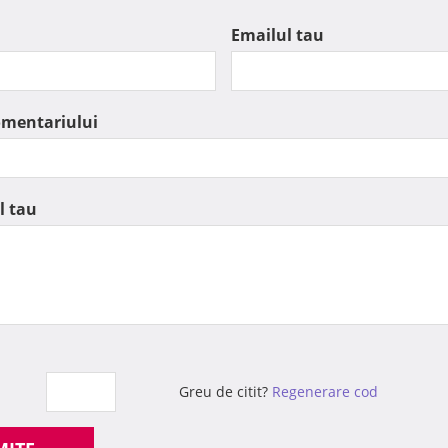
Emailul tau
omentariului
l tau
Greu de citit?
Regenerare cod