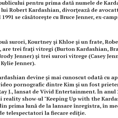
publicului pentru prima dată numele de Kard
a lui Robert Kardashian, divorţează de avocatt
l 1991 se căsătoreşte cu Bruce Jenner, ex-cam
uă surori, Kourtney şi Khloe şi un frate, Robe
are trei fraţi vitregi (Burton Kardashian, B
Brody Jenner) şi trei surori vitrege (Casey Jenn
 Kylie Jenner).
rdashian devine şi mai cunoscut odată cu ap
video pornografic dintre Kim şi un fost priete
ay J., lansat de Vivid Entertainment. În anul 
şi reality show-ul "Keeping Up with the Karda
din prima lună de la lansare înregistra, în med
e telespectatori la fiecare ediţie.