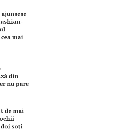
a ajunsese
dashian-
ul
 cea mai
ă
ază din
ner nu pare
it de mai
ochii
 doi soţi