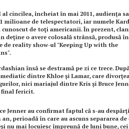
 al cincilea, încheiat în mai 2011, audienţa s
11 milioane de telespectatori, iar numele Kar
 cunoscut de toţi americanii. În prezent, clan
n deţine o avere colosală strânsă, produsă în
e de reality show-ul "Keeping Up with the
ns".
dashian însă se destramă pe zi ce trece. Dup
mediatic dintre Khloe şi Lamar, care divorţe
urilor, nici mariajul dintre Kris şi Bruce Jen
final fericit.
uce Jenner au confirmat faptul că s-au despărţ
 an, perioadă în care au ascuns separarea de 
eşi nu mai locuiesc împreună de luni bune, cei