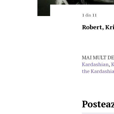
1
din
11
Robert, Kri
MAI MULT DE
Kardashian
,
K
the Kardashi
Postea