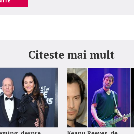
MITE
Citeste mai mult
ming, despre
Keanu Reeves, de