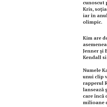
cunoscut 
Kris, soţi
iar în anu
olimpic.
Kim are do
asemenea, 
Jenner şi 
Kendall si
Numele Ka
unui clip 
rapperul R
lansează 
care încă 
milioane d