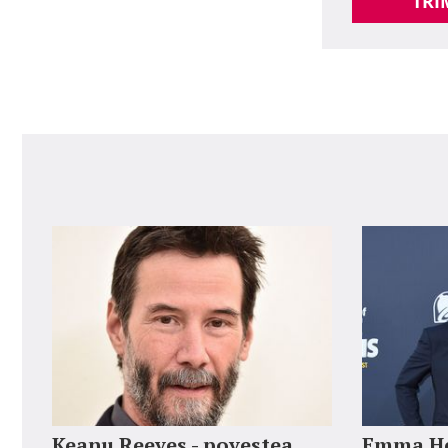
TRI
Keanu Reeves - povestea
Emma He