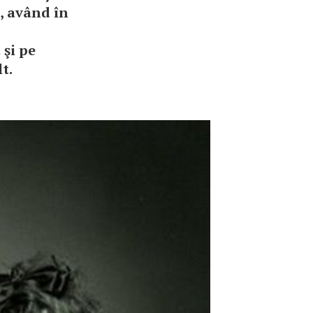
, având în
 şi pe
t.