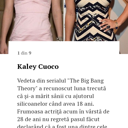
1
din
9
Kaley Cuoco
Vedeta din serialul "The Big Bang
Theory" a recunoscut luna trecută
că şi-a mărit sânii cu ajutorul
silicoanelor când avea 18 ani.
Frumoasa actriţă acum în vârstă de
28 de ani nu regretă pasul făcut
declarând că a fost una dintre cele