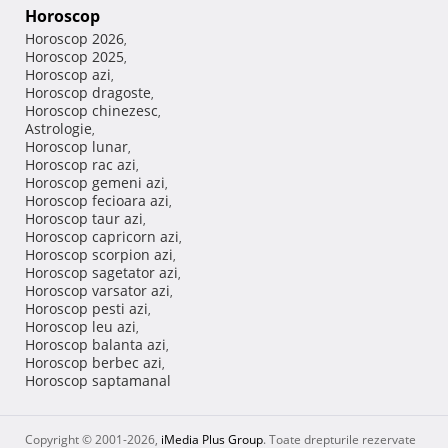
Horoscop
Horoscop 2026
,
Horoscop 2025
,
Horoscop azi
,
Horoscop dragoste
,
Horoscop chinezesc
,
Astrologie
,
Horoscop lunar
,
Horoscop rac azi
,
Horoscop gemeni azi
,
Horoscop fecioara azi
,
Horoscop taur azi
,
Horoscop capricorn azi
,
Horoscop scorpion azi
,
Horoscop sagetator azi
,
Horoscop varsator azi
,
Horoscop pesti azi
,
Horoscop leu azi
,
Horoscop balanta azi
,
Horoscop berbec azi
,
Horoscop saptamanal
Copyright © 2001-2026,
iMedia Plus Group
. Toate drepturile rezervate