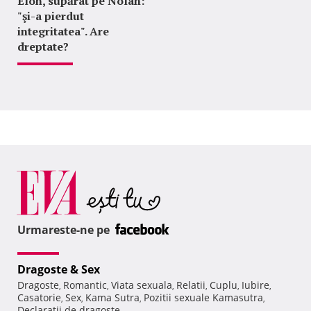
Elon, supărat pe Nolan:
"şi-a pierdut
integritatea". Are
dreptate?
Urmareste-ne pe
Dragoste & Sex
Dragoste
Romantic
Viata sexuala
Relatii
Cuplu
Iubire
,
,
,
,
,
,
Casatorie
Sex
Kama Sutra
Pozitii sexuale Kamasutra
,
,
,
,
Declaratii de dragoste