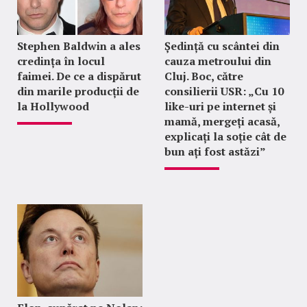
Stephen Baldwin a ales
Ședință cu scântei din
credința în locul
cauza metroului din
faimei. De ce a dispărut
Cluj. Boc, către
din marile producții de
consilierii USR: „Cu 10
la Hollywood
like-uri pe internet și
mamă, mergeți acasă,
explicați la soție cât de
bun ați fost astăzi”