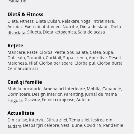
Psihiatrie
Dietă & Fitness
Diete
Fitness
Dieta Dukan
Relaxare
Yoga
Intretinere
,
,
,
,
,
,
Aerobic
Exercitii abdomen
Nutritie
Dieta de slabit
Dieta
,
,
,
,
Silueta
Dieta ketogenica
Sala de acasa
disociata
,
,
,
Reţete
Mancare
Paste
Ciorba
Peste
Sos
Salata
Cafea
Supa
,
,
,
,
,
,
,
,
Dulceata
Tocanita
Cocktail
Supa crema
Aperitive
Desert
,
,
,
,
,
,
Maioneza
Pilaf
Ciorba perisoare
Ciorba pui
Ciorba burta
,
,
,
,
,
Ce mancam azi
Casă şi familie
Mobila bucatarie
Amenajari interioare
Mobila
Canapele
,
,
,
,
Dormitoare
Design interior
Parenting
Jurnal de mama
,
,
,
Gravide
Femei curajoase
Autism
singura
,
,
,
Actualitate
Din culise
Interviu
Stirea zilei
Tema zilei
Iesirea din
,
,
,
,
Despărţiri celebre
Vesti Bune
Covid-19
Pandemie
autism
,
,
,
,