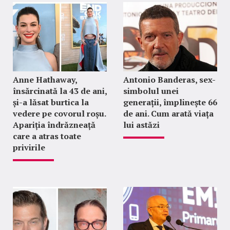
Anne Hathaway,
Antonio Banderas, sex-
însărcinată la 43 de ani,
simbolul unei
și-a lăsat burtica la
generații, împlinește 66
vedere pe covorul roșu.
de ani. Cum arată viața
Apariția îndrăzneață
lui astăzi
care a atras toate
privirile