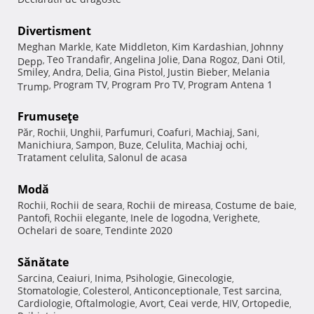
Divertisment
Meghan Markle
Kate Middleton
Kim Kardashian
Johnny
,
,
,
Teo Trandafir
Angelina Jolie
Dana Rogoz
Dani Otil
Depp
,
,
,
,
,
Smiley
Andra
Delia
Gina Pistol
Justin Bieber
Melania
,
,
,
,
,
Program TV
Program Pro TV
Program Antena 1
Trump
,
,
,
Frumuseţe
Păr
Rochii
Unghii
Parfumuri
Coafuri
Machiaj
Sani
,
,
,
,
,
,
,
Manichiura
Sampon
Buze
Celulita
Machiaj ochi
,
,
,
,
,
Tratament celulita
Salonul de acasa
,
Modă
Rochii
Rochii de seara
Rochii de mireasa
Costume de baie
,
,
,
,
Pantofi
Rochii elegante
Inele de logodna
Verighete
,
,
,
,
Ochelari de soare
Tendinte 2020
,
Sănătate
Sarcina
Ceaiuri
Inima
Psihologie
Ginecologie
,
,
,
,
,
Stomatologie
Colesterol
Anticonceptionale
Test sarcina
,
,
,
,
Cardiologie
Oftalmologie
Avort
Ceai verde
HIV
Ortopedie
,
,
,
,
,
,