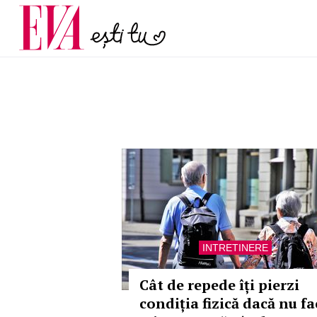
și 60 de ani. De ce te t
Carieră
pe măsură ce înaintez
Actualitate
INTRETINERE
Cât de repede îți pierzi
condiția fizică dacă nu fa