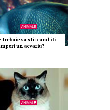
ANIMALE
 trebuie sa stii cand iti
umperi un acvariu?
ANIMALE