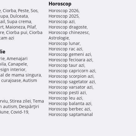
Horoscop
e
Ciorba
Peste
Sos
Horoscop 2026
,
,
,
,
,
Supa
Dulceata
Horoscop 2025
,
,
,
ail
Supa crema
Horoscop azi
,
,
,
rt
Maioneza
Pilaf
Horoscop dragoste
,
,
,
,
re
Ciorba pui
Ciorba
Horoscop chinezesc
,
,
,
am azi
Astrologie
,
Horoscop lunar
,
Horoscop rac azi
,
lie
Horoscop gemeni azi
,
rie
Amenajari
,
Horoscop fecioara azi
,
ila
Canapele
,
,
Horoscop taur azi
,
sign interior
,
Horoscop capricorn azi
,
nal de mama singura
,
Horoscop scorpion azi
,
 curajoase
Autism
,
Horoscop sagetator azi
,
Horoscop varsator azi
,
Horoscop pesti azi
,
Horoscop leu azi
,
rviu
Stirea zilei
Tema
,
,
Horoscop balanta azi
,
in autism
Despărţiri
,
Horoscop berbec azi
,
 Bune
Covid-19
,
,
Horoscop saptamanal