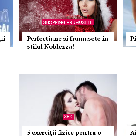
SHOPPING FRUMUSETE
ii
Perfectiune si frumusete in
P
stilul Noblezza!
SEX
5 exerciţii fizice pentru o
A