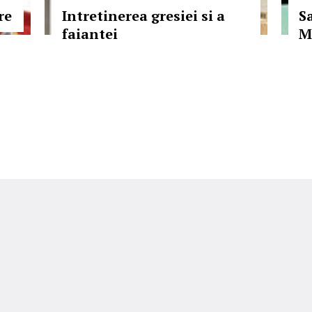
re
Intretinerea gresiei si a
S
faiantei
M