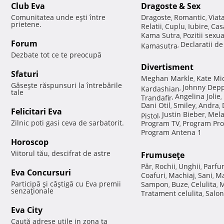
Club Eva
Dragoste & Sex
Comunitatea unde eşti între
Dragoste
Romantic
Viat
,
,
prietene.
Relatii
Cuplu
Iubire
Cas
,
,
,
Kama Sutra
Pozitii sexu
,
Forum
Declaratii d
Kamasutra
,
Dezbate tot ce te preocupă
Divertisment
Sfaturi
Meghan Markle
Kate Mi
,
Găseşte răspunsuri la întrebările
Johnny Dep
Kardashian
,
tale
Angelina Jolie
Trandafir
,
,
Dani Otil
Smiley
Andra
,
,
,
Felicitari Eva
Justin Bieber
Mela
Pistol
,
,
Zilnic poti gasi ceva de sarbatorit.
Program TV
Program Pro
,
Program Antena 1
Horoscop
Viitorul tău, descifrat de astre
Frumuseţe
Păr
Rochii
Unghii
Parfu
,
,
,
Eva Concursuri
Coafuri
Machiaj
Sani
Ma
,
,
,
Participă şi câştigă cu Eva premii
Sampon
Buze
Celulita
M
,
,
,
senzaţionale
Tratament celulita
Salon
,
Eva City
Caută adrese utile in zona ta