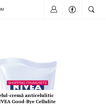
Nu ai cont?
Inregistreaza-
UM
SHOPPING FRUMUSETE
elul-cremă anticelulitic
IVEA Good-Bye Cellulite