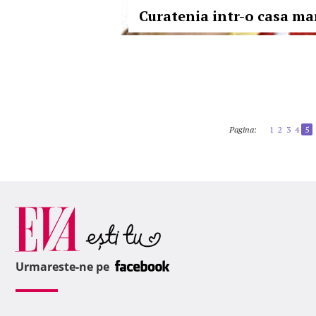
Curatenia intr-o casa ma
Pagina:
1
2
3
4
5
Urmareste-ne pe