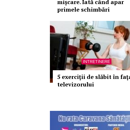
mișcare. Iată când apar
primele schimbări
INTRETINERE
5 exerciţii de slăbit în faţ
televizorului