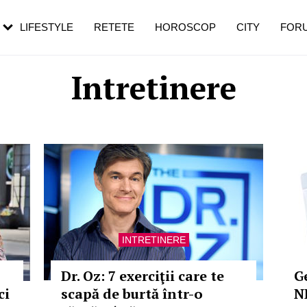
rezești mai des
Cât durează, cum te pregătești și cât
i în vârstă
de dureroasă este investigația
LIFESTYLE
RETETE
HOROSCOP
CITY
FOR
Intretinere
INTRETINERE
Dr. Oz: 7 exerciţii care te
G
ci
scapă de burtă într-o
N