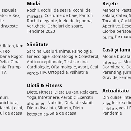
Modă
Reţete
a sexuala
Rochii
Rochii de seara
Rochii de
Mancare
Past
,
,
,
,
atorie
Sex
Costume de baie
Pantofi
Salata
Cafea
,
,
mireasa
,
,
,
,
,
ale
Rochii elegante
Inele de logodna
Tocanita
Cockt
,
,
,
e dragoste
Verighete
Ochelari de soare
Aperitive
Dese
,
,
,
Tendinte 2020
Ciorba perisoa
Ce manc
burta
,
Sănătate
ddleton
Kim
,
Casă şi fami
p
Teo
Sarcina
Ceaiuri
Inima
Psihologie
,
,
,
,
,
Dana Rogoz
Ginecologie
Stomatologie
Colesterol
Mobila bucata
,
,
,
,
Delia
Gina
Anticonceptionale
Test sarcina
Mob
,
,
,
interioare
,
nia Trump
Cardiologie
Oftalmologie
Avort
Ceai
Dormitoare
De
,
,
,
,
,
 TV
HIV
Ortopedie
Psihiatrie
Parenting
Jur
,
verde
,
,
,
,
Gravide
Femei
,
Dietă & Fitness
Actualitate
Diete
Fitness
Dieta Dukan
Relaxare
,
,
,
,
muri
Yoga
Intretinere
Aerobic
Exercitii
Din culise
Inte
,
,
,
,
,
nichiura
Nutritie
Dieta de slabit
Iesirea d
,
abdomen
,
,
,
zilei
,
achiaj ochi
Dieta disociata
Silueta
Dieta
Vesti
,
,
,
celebre
,
ul de acasa
Sala de acasa
Pandemie
ketogenica
,