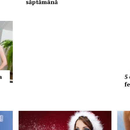
săptămână
a
5 
f