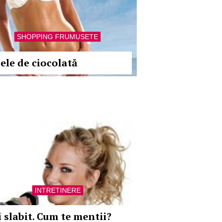
SHOPPING FRUMUSETE
iele de ciocolată
INTRETINERE
i slabit. Cum te mentii?