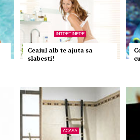
INTRETINERE
Ceaiul alb te ajuta sa
Ce
slabesti!
c
ACASA