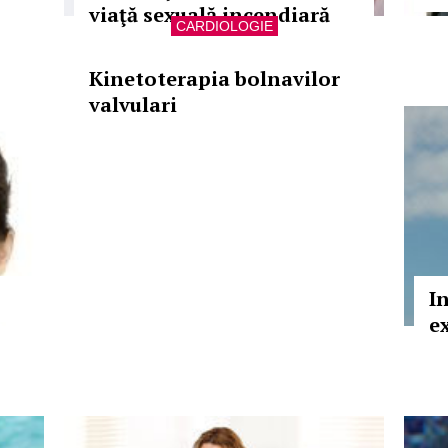
viaţă sexuală incendiară
CARDIOLOGIE
Kinetoterapia bolnavilor
valvulari
I
ex