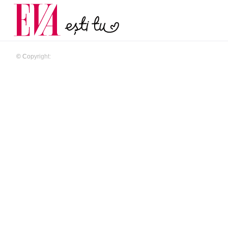
și 60 de ani. De ce te t
Carieră
pe măsură ce înaintez
Actualitate
© Copyright: