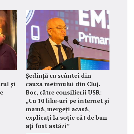
Ședință cu scântei din
rul și
cauza metroului din Cluj.
le
Boc, către consilierii USR:
„Cu 10 like-uri pe internet și
mamă, mergeți acasă,
explicați la soție cât de bun
ați fost astăzi”