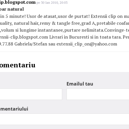
ip.blogspot.com
pe 30 Ian 2010, 20:03
 par natural
 in 5 minute! Usor de atasat,usor de purtat! Extensii clip on ma
ality, natural hair,remy & tangle free,grad A,pretabile coafarii
,volum si lungime instantanee,purtare nelimitata.Convinge-te 
ensii-clip.blogspot.com Livrari in Bucuresti si in toata tara. 
9.77.88 Gabriela/Stefan sau extensii_clip_on@yahoo.com
comentariu
Emailul tau
omentariului