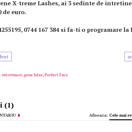
gene X-treme Lashes, ai 3 sedinte de intretine
 de euro.
4255195, 0744 167 384 si fa-ti o programare la 
dent
ar
:
intretinere
,
gene false
,
Perfect Face
 (1)
NTARIU
Afiseaza:
Cele mai r