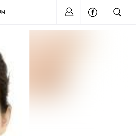
Nu ai cont?
Inregistreaza-
UM