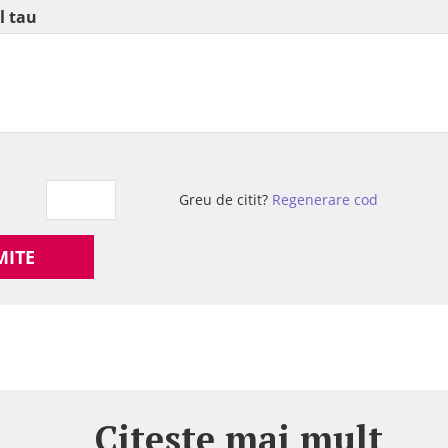
l tau
Greu de citit?
Regenerare cod
MITE
Citeste mai mult