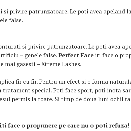
i si privire patrunzatoare. Le poti avea apeland l
ele false.
onturati si privire patrunzatoare. Le poti avea ap
rtificiu – genele false.
Perfect Face
iti face o pr
e mai gasesti – Xtreme Lashes.
plica fir cu fir. Pentru un efect si o forma natural
n tratament special. Poti face sport, poti inota s
cesul permis la toate. Si timp de doua luni ochii ta
iti face o propunere pe care nu o poti refuza!