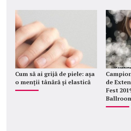
Cum să ai grijă de piele: așa
Campion
o menții tânără și elastică
de Exten
Fest 201
Ballroo