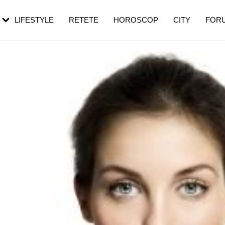
rezești mai des
Cât durează, cum te pregătești și cât
i în vârstă
de dureroasă este investigația
LIFESTYLE
RETETE
HOROSCOP
CITY
FOR