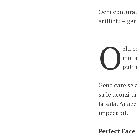
Ochi conturat
artificiu – gen
O
chi c
mic a
putin
Gene care se a
sa le acorzi u
la sala. Ai ac
impecabil.
Perfect Face 