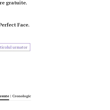
re gratuite.
Perfect Face.
ticolul urmator
ecente
|
Cronologic