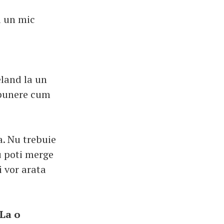
a un mic
eland la un
opunere cum
a. Nu trebuie
au poti merge
i vor arata
 La o