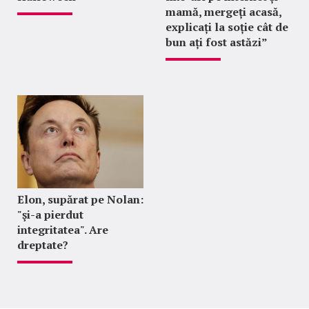
mamă, mergeți acasă,
explicați la soție cât de
bun ați fost astăzi”
Elon, supărat pe Nolan:
"şi-a pierdut
integritatea". Are
dreptate?