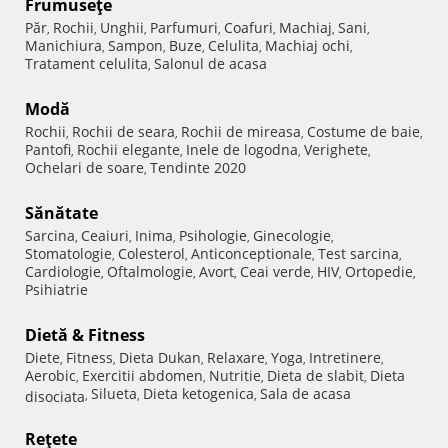
Frumuseţe
Păr
Rochii
Unghii
Parfumuri
Coafuri
Machiaj
Sani
,
,
,
,
,
,
,
Manichiura
Sampon
Buze
Celulita
Machiaj ochi
,
,
,
,
,
Tratament celulita
Salonul de acasa
,
Modă
Rochii
Rochii de seara
Rochii de mireasa
Costume de baie
,
,
,
,
Pantofi
Rochii elegante
Inele de logodna
Verighete
,
,
,
,
Ochelari de soare
Tendinte 2020
,
Sănătate
Sarcina
Ceaiuri
Inima
Psihologie
Ginecologie
,
,
,
,
,
Stomatologie
Colesterol
Anticonceptionale
Test sarcina
,
,
,
,
Cardiologie
Oftalmologie
Avort
Ceai verde
HIV
Ortopedie
,
,
,
,
,
,
Psihiatrie
Dietă & Fitness
Diete
Fitness
Dieta Dukan
Relaxare
Yoga
Intretinere
,
,
,
,
,
,
Aerobic
Exercitii abdomen
Nutritie
Dieta de slabit
Dieta
,
,
,
,
Silueta
Dieta ketogenica
Sala de acasa
disociata
,
,
,
Reţete