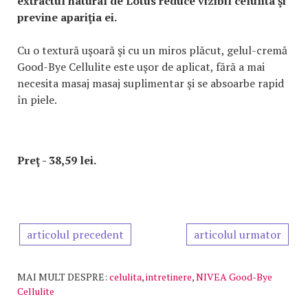
extractul natural de Lotus reduce vizibil celulita şi
previne apariţia ei.
Cu o textură uşoară şi cu un miros plăcut, gelul-cremă
Good-Bye Cellulite este uşor de aplicat, fără a mai
necesita masaj masaj suplimentar şi se absoarbe rapid
în piele.
Preţ - 38,59 lei.
articolul precedent
articolul urmator
MAI MULT DESPRE:
celulita
,
intretinere
,
NIVEA Good-Bye
Cellulite