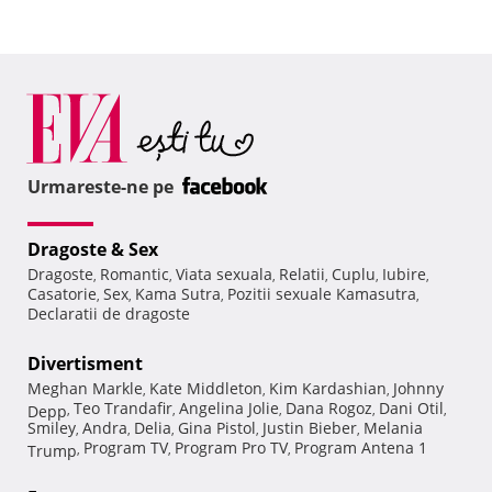
Urmareste-ne pe
Dragoste & Sex
Dragoste
Romantic
Viata sexuala
Relatii
Cuplu
Iubire
,
,
,
,
,
,
Casatorie
Sex
Kama Sutra
Pozitii sexuale Kamasutra
,
,
,
,
Declaratii de dragoste
Divertisment
Meghan Markle
Kate Middleton
Kim Kardashian
Johnny
,
,
,
Teo Trandafir
Angelina Jolie
Dana Rogoz
Dani Otil
Depp
,
,
,
,
,
Smiley
Andra
Delia
Gina Pistol
Justin Bieber
Melania
,
,
,
,
,
Program TV
Program Pro TV
Program Antena 1
Trump
,
,
,