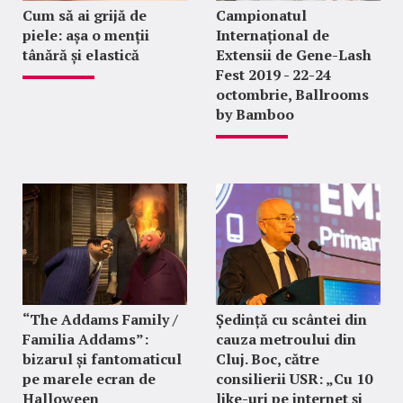
Cum să ai grijă de
Campionatul
piele: așa o menții
Internațional de
tânără și elastică
Extensii de Gene-Lash
Fest 2019 - 22-24
octombrie, Ballrooms
by Bamboo
“The Addams Family /
Ședință cu scântei din
Familia Addams”:
cauza metroului din
bizarul și fantomaticul
Cluj. Boc, către
pe marele ecran de
consilierii USR: „Cu 10
Halloween
like-uri pe internet și