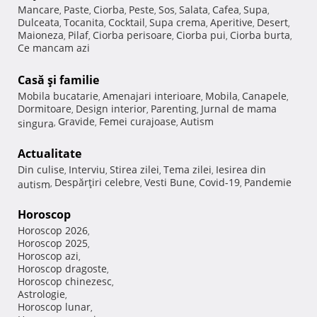
Mancare
Paste
Ciorba
Peste
Sos
Salata
Cafea
Supa
,
,
,
,
,
,
,
,
Dulceata
Tocanita
Cocktail
Supa crema
Aperitive
Desert
,
,
,
,
,
,
Maioneza
Pilaf
Ciorba perisoare
Ciorba pui
Ciorba burta
,
,
,
,
,
Ce mancam azi
Casă şi familie
Mobila bucatarie
Amenajari interioare
Mobila
Canapele
,
,
,
,
Dormitoare
Design interior
Parenting
Jurnal de mama
,
,
,
Gravide
Femei curajoase
Autism
singura
,
,
,
Actualitate
Din culise
Interviu
Stirea zilei
Tema zilei
Iesirea din
,
,
,
,
Despărţiri celebre
Vesti Bune
Covid-19
Pandemie
autism
,
,
,
,
Horoscop
Horoscop 2026
,
Horoscop 2025
,
Horoscop azi
,
Horoscop dragoste
,
Horoscop chinezesc
,
Astrologie
,
Horoscop lunar
,