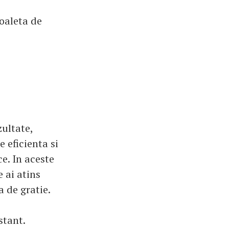
toaleta de
zultate,
 eficienta si
e. In aceste
 ai atins
 de gratie.
stant.