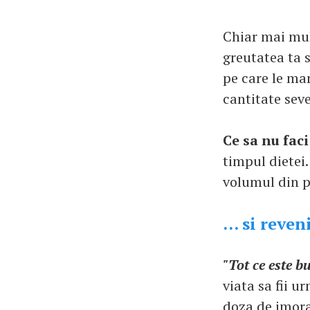
Chiar mai mul
greutatea ta 
pe care le man
cantitate seve
Ce sa nu faci
timpul dietei.
volumul din p
... si reven
"Tot ce este bu
viata sa fii u
doza de imora