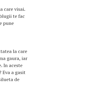
a care visai.
blugii te fac
 se pune
utatea la care
ima gaura, iar
e. In aceste
? Eva a gasit
silueta de