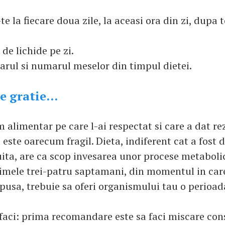
te la fiecare doua zile, la aceasi ora din zi, dupa 
i de lichide pe zi.
rarul si numarul meselor din timpul dietei.
e gratie...
alimentar pe care l-ai respectat si care a dat re
ste oarecum fragil. Dieta, indiferent cat a fost de
uita, are ca scop invesarea unor procese metabolic
primele trei-patru saptamani, din momentul in care
pusa, trebuie sa oferi organismului tau o perioada
 faci: prima recomandare este sa faci miscare con