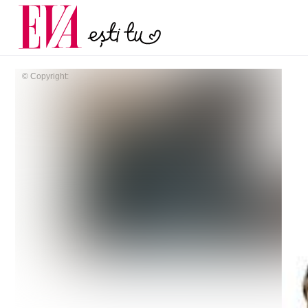
și 60 de ani. De ce te t
Carieră
pe măsură ce înaintez
Actualitate
© Copyright: