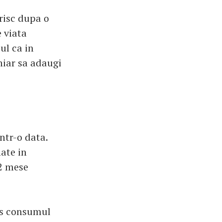
 risc dupa o
e viata
ul ca in
chiar sa adaugi
ntr-o data.
ate in
12 mese
s consumul