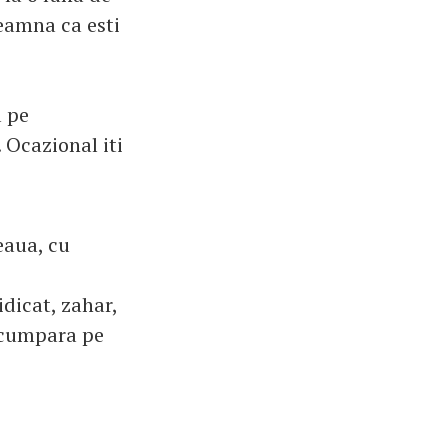
seamna ca esti
a pe
 Ocazional iti
feaua, cu
idicat, zahar,
 cumpara pe