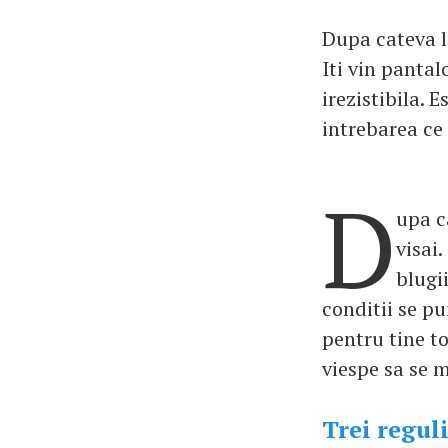
Dupa cateva lu
Iti vin pantal
irezistibila. E
intrebarea ce 
D
upa c
visai.
blugii
conditii se pu
pentru tine t
viespe sa se 
Trei regul