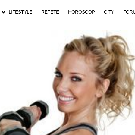
rezești mai des
Cât durează, cum te pregătești și cât
i în vârstă
de dureroasă este investigația
LIFESTYLE
RETETE
HOROSCOP
CITY
FOR