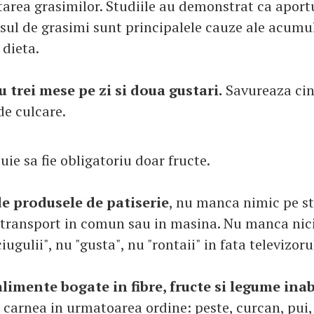
tarea grasimilor. Studiile au demonstrat ca aportu
esul de grasimi sunt principalele cauze ale acumul
dieta.
 trei mese pe zi si doua gustari.
Savureaza cin
de culcare.
uie sa fie obligatoriu doar fructe.
e produsele de patiserie
, nu manca nimic pe st
 transport in comun sau in masina. Nu manca nic
iugulii", nu "gusta", nu "rontaii" in fata televizoru
imente bogate in fibre, fructe si legume inab
carnea in urmatoarea ordine: peste, curcan, pui,