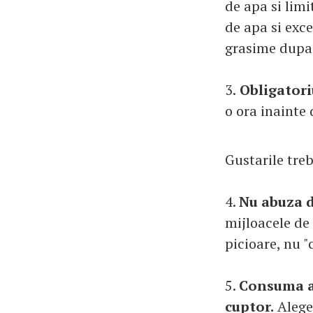
de apa si limi
de apa si exc
grasime dupa 
3.
Obligatoriu
o ora inainte 
Gustarile treb
4.
Nu abuza d
mijloacele de
picioare, nu "c
5.
Consuma al
cuptor.
Alege 