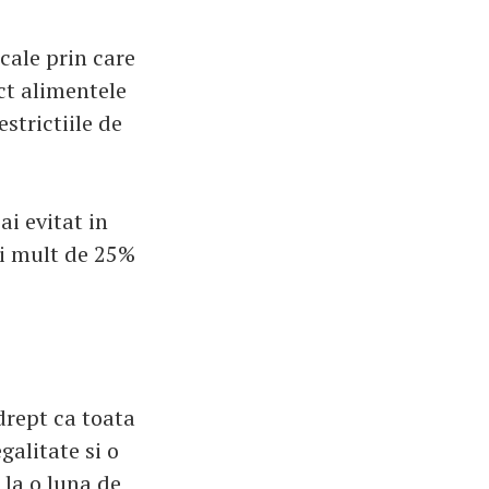
cale prin care
ct alimentele
estrictiile de
i evitat in
ai mult de 25%
edrept ca toata
galitate si o
 la o luna de