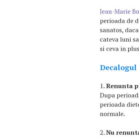
Jean-Marie B
perioada de di
sanatos, daca 
cateva luni sa
si ceva in plus
Decalogul 
1.
Renunta pr
Dupa perioada
perioada diet
normale.
2.
Nu renunta