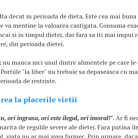
ta decat in perioada de dieta. Este cea mai buna 
se va mentine la valoarea castigata. Consuma exa
cai si in timpul dietei, dar fara sa iti mai impui r
re, din perioada dietei.
:
nu manca nici unul dintre alimentele pe care le-a
 Portiile "la liber" nu trebuie sa depaseasca cu m
erioada de restriste.
irea la placerile vietii
n, ori ingrasa, ori este ilegal, ori imoral!"
. Ar fi n
rmarita de regulile severe ale dietei. Fara putina ile
l, viata nu ar mai avea farmec. Prin urmare, daca