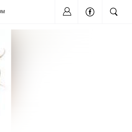
Nu ai cont?
Inregistreaza-
UM