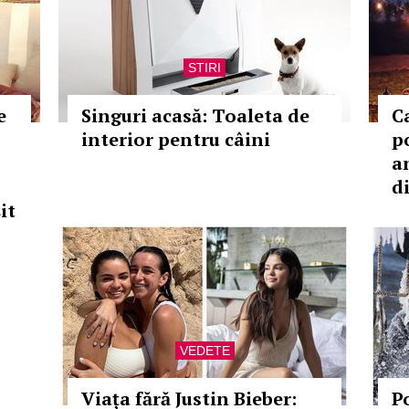
STIRI
e
Singuri acasă: Toaleta de
Ca
interior pentru câini
p
a
d
it
VEDETE
Viața fără Justin Bieber:
P