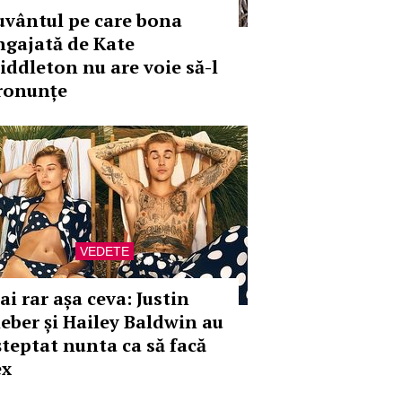
uvântul pe care bona
ngajată de Kate
iddleton nu are voie să-l
ronunțe
VEDETE
ai rar așa ceva: Justin
ieber și Hailey Baldwin au
șteptat nunta ca să facă
ex