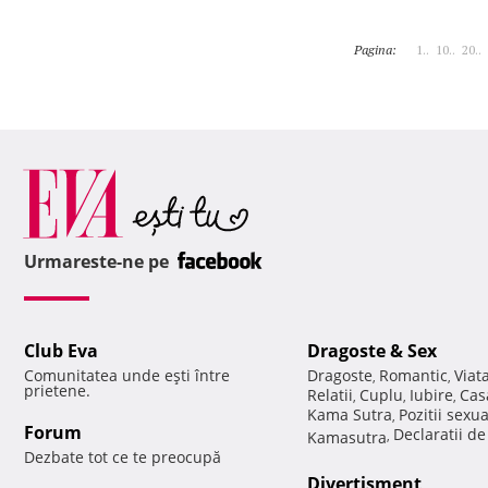
Pagina:
1..
10..
20..
Urmareste-ne pe
Club Eva
Dragoste & Sex
Comunitatea unde eşti între
Dragoste
Romantic
Viat
,
,
prietene.
Relatii
Cuplu
Iubire
Cas
,
,
,
Kama Sutra
Pozitii sexu
,
Forum
Declaratii d
Kamasutra
,
Dezbate tot ce te preocupă
Divertisment