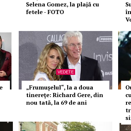
Selena Gomez, la plajă cu
Su
fetele - FOTO
î
V
VEDETE
e
„Frumușelul“, la a doua
O
tinerețe: Richard Gere, din
c
nou tată, la 69 de ani
r
t
s