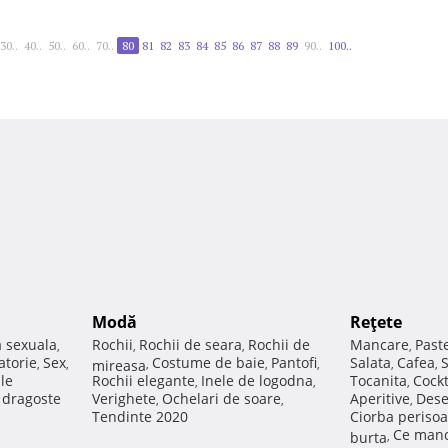
30..
40..
50..
60..
70..
80
81
82
83
84
85
86
87
88
89
90..
100..
Modă
Reţete
a sexuala
Rochii
Rochii de seara
Rochii de
Mancare
Past
,
,
,
,
atorie
Sex
Costume de baie
Pantofi
Salata
Cafea
,
,
mireasa
,
,
,
,
,
ale
Rochii elegante
Inele de logodna
Tocanita
Cockt
,
,
,
e dragoste
Verighete
Ochelari de soare
Aperitive
Dese
,
,
,
Tendinte 2020
Ciorba perisoa
Ce manc
burta
,