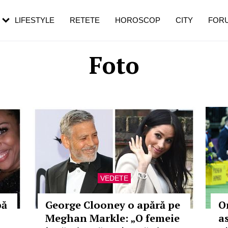
rebui să mergi
și 60 de ani. De ce te trezești mai des
pe măsură ce înaintezi în vârstă
LIFESTYLE
RETETE
HOROSCOP
CITY
FOR
Foto
VEDETE
pă
George Clooney o apără pe
O
Meghan Markle: „O femeie
a