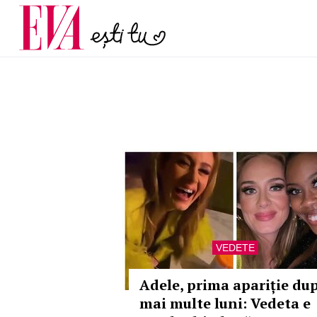
menopauză și când ar t
Carieră
la medic
Actualitate
VEDETE
Adele, prima apariție du
mai multe luni: Vedeta e