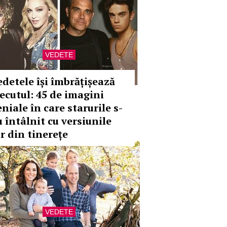
VEDETE
edetele își îmbrățișează
recutul: 45 de imagini
niale în care starurile s-
u întâlnit cu versiunile
or din tinerețe
VEDETE