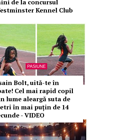
âini de la concursul
estminster Kennel Club
PASIUNE
ain Bolt, uită-te în
pate! Cel mai rapid copil
in lume aleargă suta de
etri în mai puțin de 14
ecunde - VIDEO