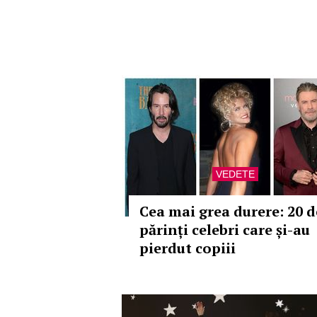
VEDETE
Cea mai grea durere: 20 d
părinți celebri care și-au
pierdut copiii