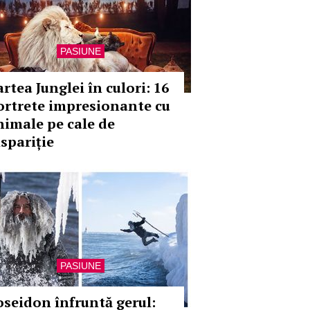
PASIUNE
rtea Junglei în culori: 16
ortrete impresionante cu
nimale pe cale de
ispariție
PASIUNE
oseidon înfruntă gerul: