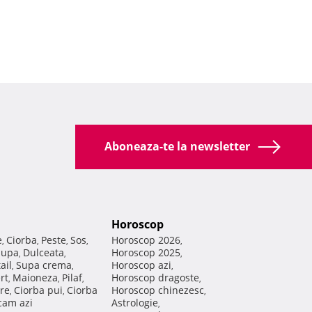
Aboneaza-te la newsletter
Horoscop
e
Ciorba
Peste
Sos
Horoscop 2026
,
,
,
,
,
Supa
Dulceata
Horoscop 2025
,
,
,
ail
Supa crema
Horoscop azi
,
,
,
rt
Maioneza
Pilaf
Horoscop dragoste
,
,
,
,
re
Ciorba pui
Ciorba
Horoscop chinezesc
,
,
,
am azi
Astrologie
,