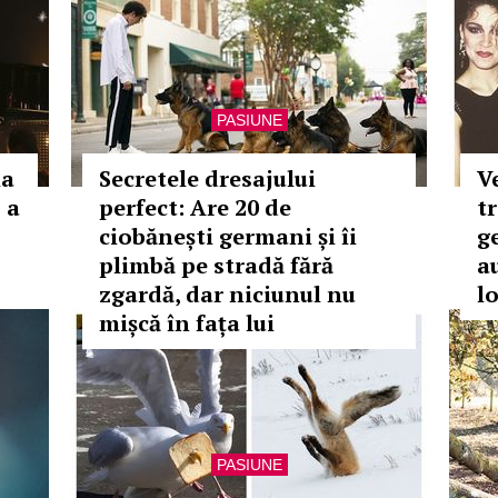
PASIUNE
la
Secretele dresajului
V
 a
perfect: Are 20 de
t
ciobănești germani și îi
ge
plimbă pe stradă fără
a
zgardă, dar niciunul nu
l
mișcă în fața lui
PASIUNE