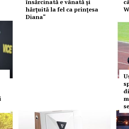
însărcinată e vânată şi
c
hărţuită la fel ca prinţesa
W
Diana“
Us
s
d
i
m
s