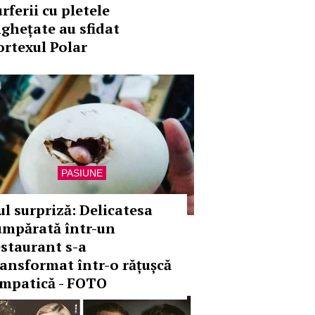
rferii cu pletele
nghețate au sfidat
ortexul Polar
PASIUNE
ul surpriză: Delicatesa
umpărată într-un
estaurant s-a
ransformat într-o rățușcă
impatică - FOTO