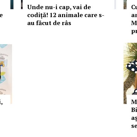
Unde nu-i cap, vai de
C
e
codiță! 12 animale care s-
a
au făcut de râs
M
p
,
M
B
a
s