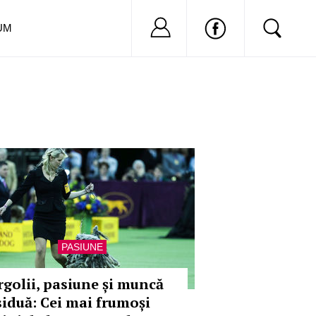
Nu ai cont?
Inregistreaza-
UM
PASIUNE
rgolii, pasiune și muncă
siduă: Cei mai frumoși