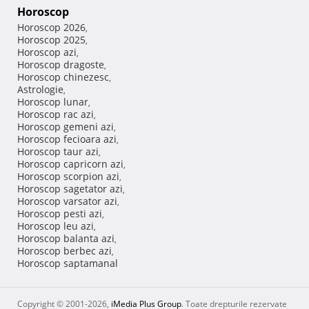
Horoscop
Horoscop 2026
,
Horoscop 2025
,
Horoscop azi
,
Horoscop dragoste
,
Horoscop chinezesc
,
Astrologie
,
Horoscop lunar
,
Horoscop rac azi
,
Horoscop gemeni azi
,
Horoscop fecioara azi
,
Horoscop taur azi
,
Horoscop capricorn azi
,
Horoscop scorpion azi
,
Horoscop sagetator azi
,
Horoscop varsator azi
,
Horoscop pesti azi
,
Horoscop leu azi
,
Horoscop balanta azi
,
Horoscop berbec azi
,
Horoscop saptamanal
Copyright © 2001-2026,
iMedia Plus Group
. Toate drepturile rezervate