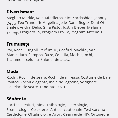
Divertisment
Meghan Markle
Kate Middleton
Kim Kardashian
Johnny
,
,
,
Teo Trandafir
Angelina Jolie
Dana Rogoz
Dani Otil
Depp
,
,
,
,
,
Smiley
Andra
Delia
Gina Pistol
Justin Bieber
Melania
,
,
,
,
,
Program TV
Program Pro TV
Program Antena 1
Trump
,
,
,
Frumuseţe
Păr
Rochii
Unghii
Parfumuri
Coafuri
Machiaj
Sani
,
,
,
,
,
,
,
Manichiura
Sampon
Buze
Celulita
Machiaj ochi
,
,
,
,
,
Tratament celulita
Salonul de acasa
,
Modă
Rochii
Rochii de seara
Rochii de mireasa
Costume de baie
,
,
,
,
Pantofi
Rochii elegante
Inele de logodna
Verighete
,
,
,
,
Ochelari de soare
Tendinte 2020
,
Sănătate
Sarcina
Ceaiuri
Inima
Psihologie
Ginecologie
,
,
,
,
,
Stomatologie
Colesterol
Anticonceptionale
Test sarcina
,
,
,
,
Cardiologie
Oftalmologie
Avort
Ceai verde
HIV
Ortopedie
,
,
,
,
,
,