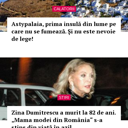
CALATORII
Astypalaia, prima insulă din lume pe
care nu se fumează. Și nu este nevoie
de lege!
STIRI
Zina Dumitrescu a murit la 82 de ani.
„Mama modei din România“ s-a
stins din viață în azil