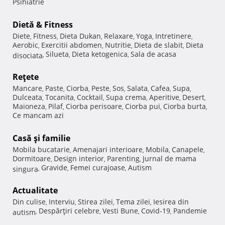
Psihiatrie
Dietă & Fitness
Diete
Fitness
Dieta Dukan
Relaxare
Yoga
Intretinere
,
,
,
,
,
,
Aerobic
Exercitii abdomen
Nutritie
Dieta de slabit
Dieta
,
,
,
,
Silueta
Dieta ketogenica
Sala de acasa
disociata
,
,
,
Reţete
Mancare
Paste
Ciorba
Peste
Sos
Salata
Cafea
Supa
,
,
,
,
,
,
,
,
Dulceata
Tocanita
Cocktail
Supa crema
Aperitive
Desert
,
,
,
,
,
,
Maioneza
Pilaf
Ciorba perisoare
Ciorba pui
Ciorba burta
,
,
,
,
,
Ce mancam azi
Casă şi familie
Mobila bucatarie
Amenajari interioare
Mobila
Canapele
,
,
,
,
Dormitoare
Design interior
Parenting
Jurnal de mama
,
,
,
Gravide
Femei curajoase
Autism
singura
,
,
,
Actualitate
Din culise
Interviu
Stirea zilei
Tema zilei
Iesirea din
,
,
,
,
Despărţiri celebre
Vesti Bune
Covid-19
Pandemie
autism
,
,
,
,