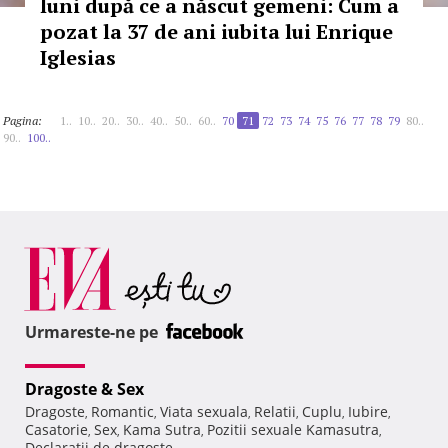
luni după ce a născut gemeni: Cum a
pozat la 37 de ani iubita lui Enrique
Iglesias
Pagina:
1..
10..
20..
30..
40..
50..
60..
70
71
72
73
74
75
76
77
78
79
80..
90..
100..
Urmareste-ne pe
Dragoste & Sex
Dragoste
Romantic
Viata sexuala
Relatii
Cuplu
Iubire
,
,
,
,
,
,
Casatorie
Sex
Kama Sutra
Pozitii sexuale Kamasutra
,
,
,
,
Declaratii de dragoste