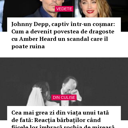
VEDETE
Johnny Depp, captiv într-un coșmar:
Cum a devenit povestea de dragoste
cu Amber Heard un scandal care îl
poate ruina
DIN CULISE
Cea mai grea zi din viața unui tată
de fată: Reacția bărbaților când
fiicele lor îmbracă rochia de mireasă