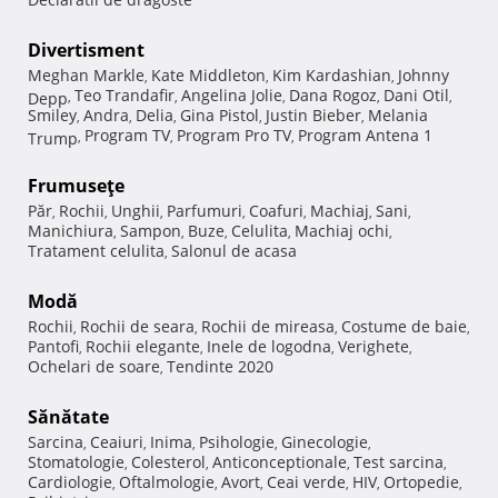
Divertisment
Meghan Markle
Kate Middleton
Kim Kardashian
Johnny
,
,
,
Teo Trandafir
Angelina Jolie
Dana Rogoz
Dani Otil
Depp
,
,
,
,
,
Smiley
Andra
Delia
Gina Pistol
Justin Bieber
Melania
,
,
,
,
,
Program TV
Program Pro TV
Program Antena 1
Trump
,
,
,
Frumuseţe
Păr
Rochii
Unghii
Parfumuri
Coafuri
Machiaj
Sani
,
,
,
,
,
,
,
Manichiura
Sampon
Buze
Celulita
Machiaj ochi
,
,
,
,
,
Tratament celulita
Salonul de acasa
,
Modă
Rochii
Rochii de seara
Rochii de mireasa
Costume de baie
,
,
,
,
Pantofi
Rochii elegante
Inele de logodna
Verighete
,
,
,
,
Ochelari de soare
Tendinte 2020
,
Sănătate
Sarcina
Ceaiuri
Inima
Psihologie
Ginecologie
,
,
,
,
,
Stomatologie
Colesterol
Anticonceptionale
Test sarcina
,
,
,
,
Cardiologie
Oftalmologie
Avort
Ceai verde
HIV
Ortopedie
,
,
,
,
,
,