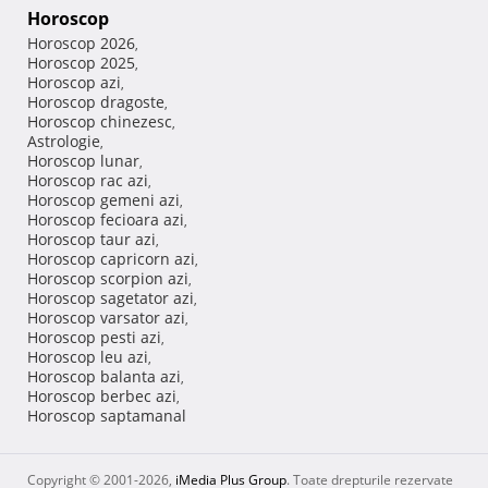
Horoscop
Horoscop 2026
,
Horoscop 2025
,
Horoscop azi
,
Horoscop dragoste
,
Horoscop chinezesc
,
Astrologie
,
Horoscop lunar
,
Horoscop rac azi
,
Horoscop gemeni azi
,
Horoscop fecioara azi
,
Horoscop taur azi
,
Horoscop capricorn azi
,
Horoscop scorpion azi
,
Horoscop sagetator azi
,
Horoscop varsator azi
,
Horoscop pesti azi
,
Horoscop leu azi
,
Horoscop balanta azi
,
Horoscop berbec azi
,
Horoscop saptamanal
Copyright © 2001-2026,
iMedia Plus Group
. Toate drepturile rezervate