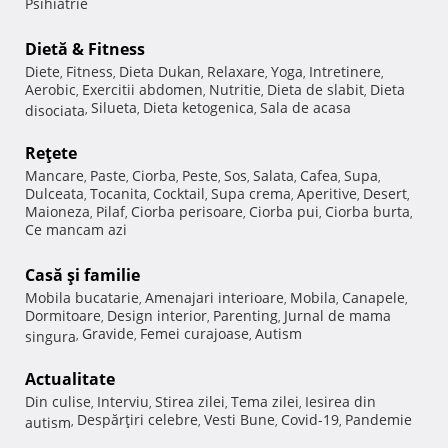
Psihiatrie
Dietă & Fitness
Diete
Fitness
Dieta Dukan
Relaxare
Yoga
Intretinere
,
,
,
,
,
,
Aerobic
Exercitii abdomen
Nutritie
Dieta de slabit
Dieta
,
,
,
,
Silueta
Dieta ketogenica
Sala de acasa
disociata
,
,
,
Reţete
Mancare
Paste
Ciorba
Peste
Sos
Salata
Cafea
Supa
,
,
,
,
,
,
,
,
Dulceata
Tocanita
Cocktail
Supa crema
Aperitive
Desert
,
,
,
,
,
,
Maioneza
Pilaf
Ciorba perisoare
Ciorba pui
Ciorba burta
,
,
,
,
,
Ce mancam azi
Casă şi familie
Mobila bucatarie
Amenajari interioare
Mobila
Canapele
,
,
,
,
Dormitoare
Design interior
Parenting
Jurnal de mama
,
,
,
Gravide
Femei curajoase
Autism
singura
,
,
,
Actualitate
Din culise
Interviu
Stirea zilei
Tema zilei
Iesirea din
,
,
,
,
Despărţiri celebre
Vesti Bune
Covid-19
Pandemie
autism
,
,
,
,