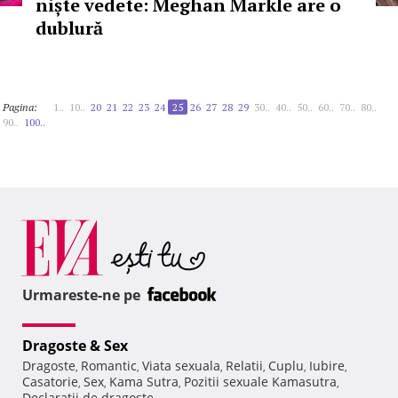
niște vedete: Meghan Markle are o
dublură
Pagina:
1..
10..
20
21
22
23
24
25
26
27
28
29
30..
40..
50..
60..
70..
80..
90..
100..
Urmareste-ne pe
Dragoste & Sex
Dragoste
Romantic
Viata sexuala
Relatii
Cuplu
Iubire
,
,
,
,
,
,
Casatorie
Sex
Kama Sutra
Pozitii sexuale Kamasutra
,
,
,
,
Declaratii de dragoste