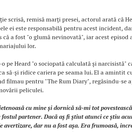
ție scrisă, remisă marți presei, actorul arată că 
ele ei este responsabilă pentru acest incident, da
 că a fost "o glumă nevinovată", iar acest episod 
ariajului lor.
o pe Heard "o sociopată calculată și narcisistă" c
ca să-și ridice cariera pe seama lui. El a amintit 
când filmau pentru "The Rum Diary", regăsindu-se a
ovării peliculei.
ietenoasă cu mine și dornică să-mi tot povesteasc
 fostul partener. Dacă aș fi știut atunci ce știu acu
e avertizare, dar nu a fost așa. Era frumoasă, incre