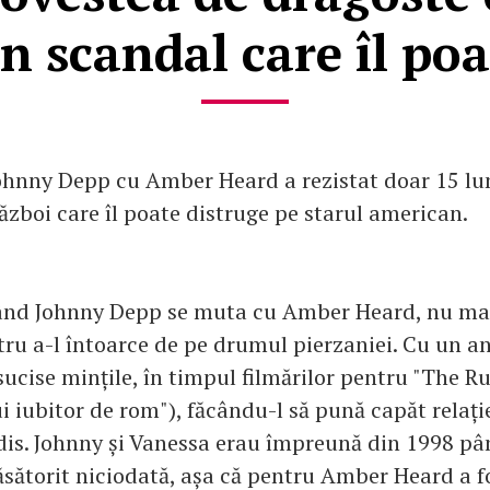
n scandal care îl poa
Johnny Depp cu Amber Heard a rezistat doar 15 lun
ăzboi care îl poate distruge pe starul american.
ând Johnny Depp se muta cu Amber Heard, nu mai
tru a-l întoarce de pe drumul pierzaniei. Cu un an
sucise mințile, în timpul filmărilor pentru "The R
i iubitor de rom"), făcându-l să pună capăt relați
is. Johnny și Vanessa erau împreună din 1998 pân
ăsătorit niciodată, așa că pentru Amber Heard a fo