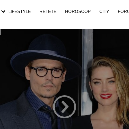
rebui să mergi
și 60 de ani. De ce te trezești mai des
pe măsură ce înaintezi în vârstă
LIFESTYLE
RETETE
HOROSCOP
CITY
FOR