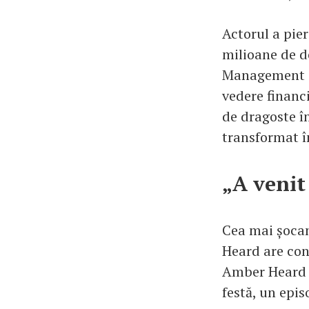
Actorul a pie
milioane de do
Management Gr
vedere financi
de dragoste î
transformat î
„A venit
Cea mai șocan
Heard are cono
Amber Heard d
festă, un epi