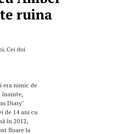
te ruina
i. Cei doi
 era nimic de
 înainte,
um Diary"
ei de 14 ani cu
ă în 2012,
st floare la