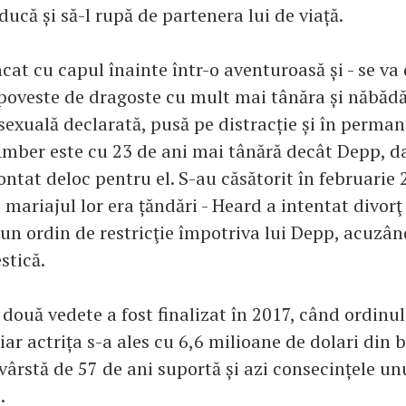
ducă și să-l rupă de partenera lui de viață.
cat cu capul înainte într-o aventuroasă și - se va
 poveste de dragoste cu mult mai tânăra și năbădă
sexuală declarată, pusă pe distracție și în perma
Amber este cu 23 de ani mai tânără decât Depp, d
ontat deloc pentru el. S-au căsătorit în februarie 2
mariajul lor era țăndări - Heard a intentat divorţ 
 un ordin de restricţie împotriva lui Depp, acuzân
stică.
 două vedete a fost finalizat în 2017, când ordinul 
 iar actrița s-a ales cu 6,6 milioane de dolari din 
 vârstă de 57 de ani suportă și azi consecințele unu
.