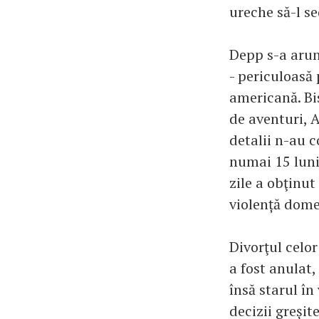
ureche să-l se
Depp s-a arun
- periculoasă
americană. Bi
de aventuri, 
detalii n-au c
numai 15 luni 
zile a obţinut
violență dome
Divorţul celor
a fost anulat,
însă starul în
decizii greșite