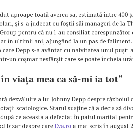
rdut aproape toată averea sa, estimată între 400 ș
lari, și s-a judecat cu foștii săi manageri de la T
oup pentru că nu l-au consiliat corespunzător 
ar în ultimii ani, ajungând la un pas de faliment.
n care Depp s-a avântat cu naivitatea unui puști 
ntr-un coșmar nesfârșit care se poate încheia urâ
 în viața mea ca să-mi ia tot“
tă dezvăluire a lui Johnny Depp despre războiul
tații scatologice. Starul susține că a decis să div
upă ce aceasta a defectat în patul marital pentr
sod bizar despre care
Eva.ro
a mai scris în august 