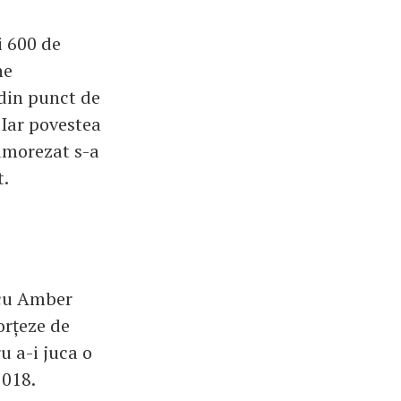
i 600 de
he
din punct de
 Iar povestea
amorezat s-a
t.
 cu Amber
orțeze de
u a-i juca o
2018.