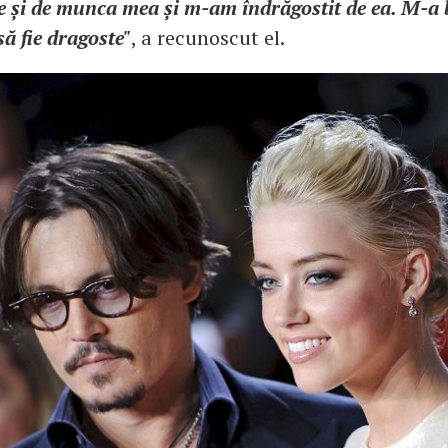
e și de munca mea și m-am îndrăgostit de ea. M-a
să fie dragoste"
, a recunoscut el.