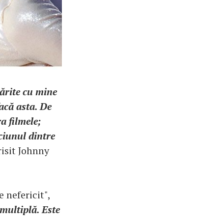
ărite cu mine
facă asta. De
a filmele;
ciunul dintre
risit Johnny
 nefericit",
 multiplă. Este