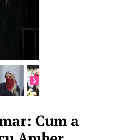
șmar: Cum a
 cu Amber