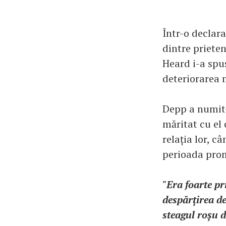
Într-o declara
dintre prieten
Heard i-a spus
deteriorarea m
Depp a numit-
măritat cu el 
relația lor, 
perioada prom
"Era foarte pr
despărțirea de
steagul roșu d