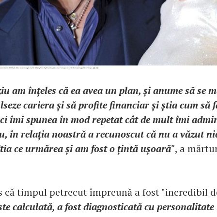
iu am înțeles că ea avea un plan, și anume să se m
lseze cariera și să profite financiar și știa cum să 
ci îmi spunea în mod repetat cât de mult îmi admir
u, în relația noastră a recunoscut că nu a văzut ni
Știa ce urmărea și am fost o țintă ușoară"
, a mărtu
 că timpul petrecut împreună a fost "incredibil de
ste calculată, a fost diagnosticată cu personalitate