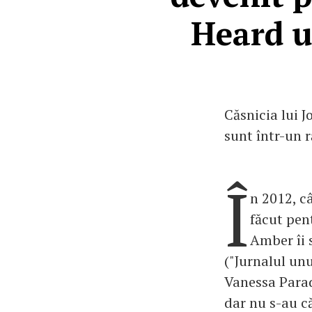
Heard u
Căsnicia lui 
sunt într-un r
Î
n 2012, c
făcut pen
Amber îi 
("Jurnalul unu
Vanessa Parad
dar nu s-au c