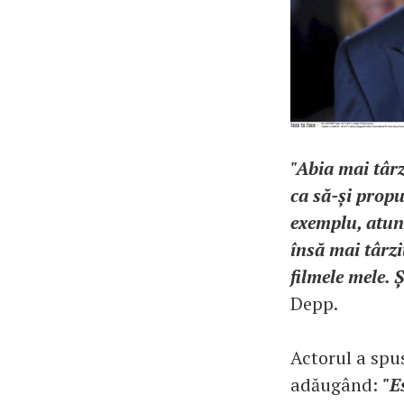
"Abia mai târz
ca să-și propu
exemplu, atun
însă mai târzi
filmele mele. 
Depp.
Actorul a spus
adăugând:
"E