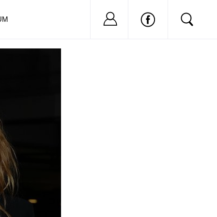
Nu ai cont?
Inregistreaza-
UM