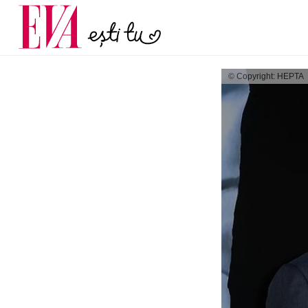
menopauză și când ar t
Carieră
la medic
Actualitate
© Copyright: HEPTA