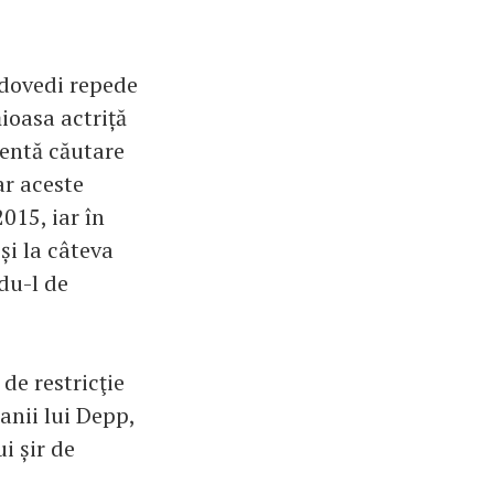
 dovedi repede
ioasa actriță
nentă căutare
ar aceste
015, iar în
și la câteva
du-l de
de restricţie
banii lui Depp,
i șir de