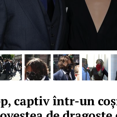
p, captiv într-un co
povestea de dragoste