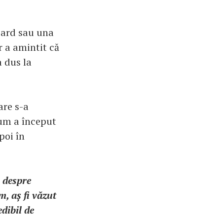
Heard sau una
r a amintit că
a dus la
are s-a
cum a început
poi în
ă despre
m, aș fi văzut
dibil de