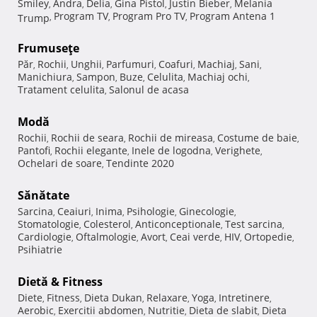
Smiley
Andra
Delia
Gina Pistol
Justin Bieber
Melania
,
,
,
,
,
Program TV
Program Pro TV
Program Antena 1
Trump
,
,
,
Frumuseţe
Păr
Rochii
Unghii
Parfumuri
Coafuri
Machiaj
Sani
,
,
,
,
,
,
,
Manichiura
Sampon
Buze
Celulita
Machiaj ochi
,
,
,
,
,
Tratament celulita
Salonul de acasa
,
Modă
Rochii
Rochii de seara
Rochii de mireasa
Costume de baie
,
,
,
,
Pantofi
Rochii elegante
Inele de logodna
Verighete
,
,
,
,
Ochelari de soare
Tendinte 2020
,
Sănătate
Sarcina
Ceaiuri
Inima
Psihologie
Ginecologie
,
,
,
,
,
Stomatologie
Colesterol
Anticonceptionale
Test sarcina
,
,
,
,
Cardiologie
Oftalmologie
Avort
Ceai verde
HIV
Ortopedie
,
,
,
,
,
,
Psihiatrie
Dietă & Fitness
Diete
Fitness
Dieta Dukan
Relaxare
Yoga
Intretinere
,
,
,
,
,
,
Aerobic
Exercitii abdomen
Nutritie
Dieta de slabit
Dieta
,
,
,
,