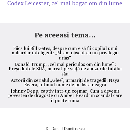
Codex Leicester
,
cel mai bogat om din lume
Pe aceeasi tema...
Fiica lui Bill Gates, despre cum e să fii copilul unui
miliardar inteligent: „M-am născut cu un privilegiu
uriaș“
Donald Trump, „cel mai periculos om din lume“:
Președintele SUA, marcat pe viață de abuzurile tatălui
său
Actorii din serialul „Glee“, urmăriți de tragedii: Naya
Rivera, ultimul nume de pe lista neagră
Johnny Depp, captiv într-un coșmar: Cum a devenit
povestea de dragoste cu Amber Heard un scandal care
îl poate ruina
De
Daniel Dumitrescu