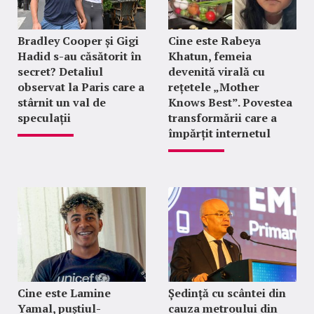
Bradley Cooper și Gigi
Cine este Rabeya
Hadid s-au căsătorit în
Khatun, femeia
secret? Detaliul
devenită virală cu
observat la Paris care a
rețetele „Mother
stârnit un val de
Knows Best”. Povestea
speculații
transformării care a
împărțit internetul
Cine este Lamine
Ședință cu scântei din
Yamal, puștiul-
cauza metroului din