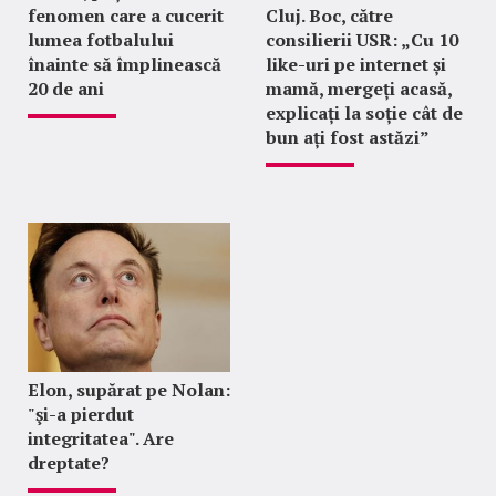
fenomen care a cucerit
Cluj. Boc, către
lumea fotbalului
consilierii USR: „Cu 10
înainte să împlinească
like-uri pe internet și
20 de ani
mamă, mergeți acasă,
explicați la soție cât de
bun ați fost astăzi”
Elon, supărat pe Nolan:
"şi-a pierdut
integritatea". Are
dreptate?