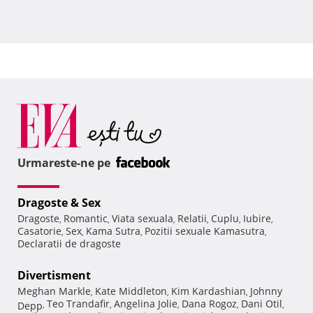
Urmareste-ne pe
Dragoste & Sex
Dragoste
Romantic
Viata sexuala
Relatii
Cuplu
Iubire
,
,
,
,
,
,
Casatorie
Sex
Kama Sutra
Pozitii sexuale Kamasutra
,
,
,
,
Declaratii de dragoste
Divertisment
Meghan Markle
Kate Middleton
Kim Kardashian
Johnny
,
,
,
Teo Trandafir
Angelina Jolie
Dana Rogoz
Dani Otil
Depp
,
,
,
,
,