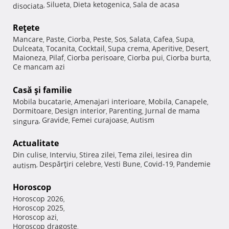
Silueta
Dieta ketogenica
Sala de acasa
disociata
,
,
,
Reţete
Mancare
Paste
Ciorba
Peste
Sos
Salata
Cafea
Supa
,
,
,
,
,
,
,
,
Dulceata
Tocanita
Cocktail
Supa crema
Aperitive
Desert
,
,
,
,
,
,
Maioneza
Pilaf
Ciorba perisoare
Ciorba pui
Ciorba burta
,
,
,
,
,
Ce mancam azi
Casă şi familie
Mobila bucatarie
Amenajari interioare
Mobila
Canapele
,
,
,
,
Dormitoare
Design interior
Parenting
Jurnal de mama
,
,
,
Gravide
Femei curajoase
Autism
singura
,
,
,
Actualitate
Din culise
Interviu
Stirea zilei
Tema zilei
Iesirea din
,
,
,
,
Despărţiri celebre
Vesti Bune
Covid-19
Pandemie
autism
,
,
,
,
Horoscop
Horoscop 2026
,
Horoscop 2025
,
Horoscop azi
,
Horoscop dragoste
,