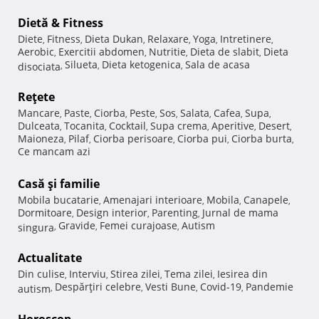
Dietă & Fitness
Diete
Fitness
Dieta Dukan
Relaxare
Yoga
Intretinere
,
,
,
,
,
,
Aerobic
Exercitii abdomen
Nutritie
Dieta de slabit
Dieta
,
,
,
,
Silueta
Dieta ketogenica
Sala de acasa
disociata
,
,
,
Reţete
Mancare
Paste
Ciorba
Peste
Sos
Salata
Cafea
Supa
,
,
,
,
,
,
,
,
Dulceata
Tocanita
Cocktail
Supa crema
Aperitive
Desert
,
,
,
,
,
,
Maioneza
Pilaf
Ciorba perisoare
Ciorba pui
Ciorba burta
,
,
,
,
,
Ce mancam azi
Casă şi familie
Mobila bucatarie
Amenajari interioare
Mobila
Canapele
,
,
,
,
Dormitoare
Design interior
Parenting
Jurnal de mama
,
,
,
Gravide
Femei curajoase
Autism
singura
,
,
,
Actualitate
Din culise
Interviu
Stirea zilei
Tema zilei
Iesirea din
,
,
,
,
Despărţiri celebre
Vesti Bune
Covid-19
Pandemie
autism
,
,
,
,