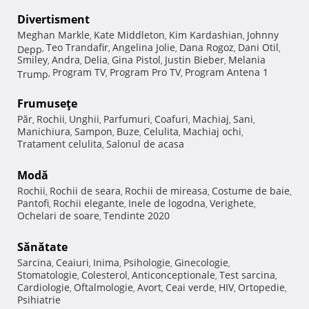
Divertisment
Meghan Markle
Kate Middleton
Kim Kardashian
Johnny
,
,
,
Teo Trandafir
Angelina Jolie
Dana Rogoz
Dani Otil
Depp
,
,
,
,
,
Smiley
Andra
Delia
Gina Pistol
Justin Bieber
Melania
,
,
,
,
,
Program TV
Program Pro TV
Program Antena 1
Trump
,
,
,
Frumuseţe
Păr
Rochii
Unghii
Parfumuri
Coafuri
Machiaj
Sani
,
,
,
,
,
,
,
Manichiura
Sampon
Buze
Celulita
Machiaj ochi
,
,
,
,
,
Tratament celulita
Salonul de acasa
,
Modă
Rochii
Rochii de seara
Rochii de mireasa
Costume de baie
,
,
,
,
Pantofi
Rochii elegante
Inele de logodna
Verighete
,
,
,
,
Ochelari de soare
Tendinte 2020
,
Sănătate
Sarcina
Ceaiuri
Inima
Psihologie
Ginecologie
,
,
,
,
,
Stomatologie
Colesterol
Anticonceptionale
Test sarcina
,
,
,
,
Cardiologie
Oftalmologie
Avort
Ceai verde
HIV
Ortopedie
,
,
,
,
,
,
Psihiatrie