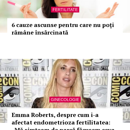
FERTILITATE
6 cauze ascunse pentru care nu poți
rămâne însărcinată
GINECOLOGIE
Emma Roberts, despre cum i-a
afectat endometrioza fertilitatea:
„Mă simțeam de parcă făcusem ceva