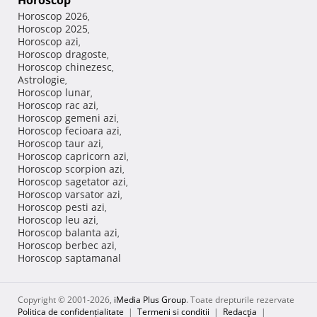
Horoscop
Horoscop 2026
,
Horoscop 2025
,
Horoscop azi
,
Horoscop dragoste
,
Horoscop chinezesc
,
Astrologie
,
Horoscop lunar
,
Horoscop rac azi
,
Horoscop gemeni azi
,
Horoscop fecioara azi
,
Horoscop taur azi
,
Horoscop capricorn azi
,
Horoscop scorpion azi
,
Horoscop sagetator azi
,
Horoscop varsator azi
,
Horoscop pesti azi
,
Horoscop leu azi
,
Horoscop balanta azi
,
Horoscop berbec azi
,
Horoscop saptamanal
Copyright © 2001-2026,
iMedia Plus Group
. Toate drepturile rezervate
Politica de confidențialitate
|
Termeni si conditii
|
Redacţia
|