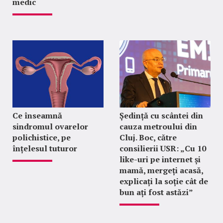
medic
Ce înseamnă
Ședință cu scântei din
sindromul ovarelor
cauza metroului din
polichistice, pe
Cluj. Boc, către
înțelesul tuturor
consilierii USR: „Cu 10
like-uri pe internet și
mamă, mergeți acasă,
explicați la soție cât de
bun ați fost astăzi”