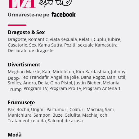
Urmareste-ne pe
Dragoste & Sex
Dragoste
Romantic
Viata sexuala
Relatii
Cuplu
Iubire
,
,
,
,
,
,
Casatorie
Sex
Kama Sutra
Pozitii sexuale Kamasutra
,
,
,
,
Declaratii de dragoste
Divertisment
Meghan Markle
Kate Middleton
Kim Kardashian
Johnny
,
,
,
Teo Trandafir
Angelina Jolie
Dana Rogoz
Dani Otil
Depp
,
,
,
,
,
Smiley
Andra
Delia
Gina Pistol
Justin Bieber
Melania
,
,
,
,
,
Program TV
Program Pro TV
Program Antena 1
Trump
,
,
,
Frumuseţe
Păr
Rochii
Unghii
Parfumuri
Coafuri
Machiaj
Sani
,
,
,
,
,
,
,
Manichiura
Sampon
Buze
Celulita
Machiaj ochi
,
,
,
,
,
Tratament celulita
Salonul de acasa
,
Modă