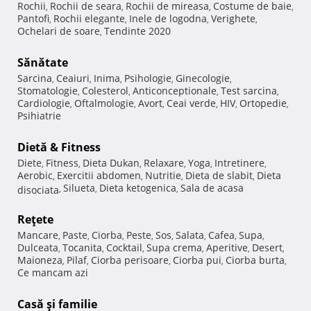
Rochii
Rochii de seara
Rochii de mireasa
Costume de baie
,
,
,
,
Pantofi
Rochii elegante
Inele de logodna
Verighete
,
,
,
,
Ochelari de soare
Tendinte 2020
,
Sănătate
Sarcina
Ceaiuri
Inima
Psihologie
Ginecologie
,
,
,
,
,
Stomatologie
Colesterol
Anticonceptionale
Test sarcina
,
,
,
,
Cardiologie
Oftalmologie
Avort
Ceai verde
HIV
Ortopedie
,
,
,
,
,
,
Psihiatrie
Dietă & Fitness
Diete
Fitness
Dieta Dukan
Relaxare
Yoga
Intretinere
,
,
,
,
,
,
Aerobic
Exercitii abdomen
Nutritie
Dieta de slabit
Dieta
,
,
,
,
Silueta
Dieta ketogenica
Sala de acasa
disociata
,
,
,
Reţete
Mancare
Paste
Ciorba
Peste
Sos
Salata
Cafea
Supa
,
,
,
,
,
,
,
,
Dulceata
Tocanita
Cocktail
Supa crema
Aperitive
Desert
,
,
,
,
,
,
Maioneza
Pilaf
Ciorba perisoare
Ciorba pui
Ciorba burta
,
,
,
,
,
Ce mancam azi
Casă şi familie