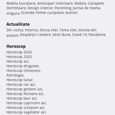
Mobila bucatarie
Amenajari interioare
Mobila
Canapele
,
,
,
,
Dormitoare
Design interior
Parenting
Jurnal de mama
,
,
,
Gravide
Femei curajoase
Autism
singura
,
,
,
Actualitate
Din culise
Interviu
Stirea zilei
Tema zilei
Iesirea din
,
,
,
,
Despărţiri celebre
Vesti Bune
Covid-19
Pandemie
autism
,
,
,
,
Horoscop
Horoscop 2026
,
Horoscop 2025
,
Horoscop azi
,
Horoscop dragoste
,
Horoscop chinezesc
,
Astrologie
,
Horoscop lunar
,
Horoscop rac azi
,
Horoscop gemeni azi
,
Horoscop fecioara azi
,
Horoscop taur azi
,
Horoscop capricorn azi
,
Horoscop scorpion azi
,
Horoscop sagetator azi
,