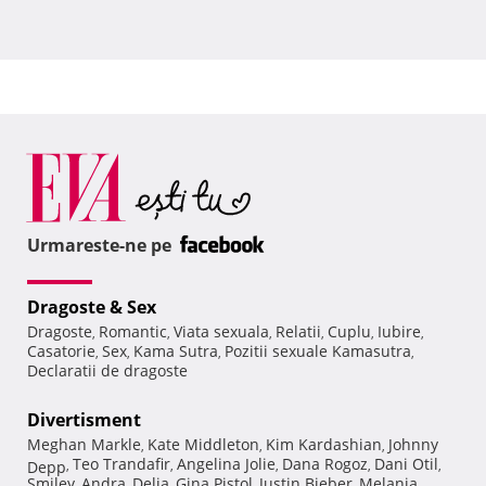
Urmareste-ne pe
Dragoste & Sex
Dragoste
Romantic
Viata sexuala
Relatii
Cuplu
Iubire
,
,
,
,
,
,
Casatorie
Sex
Kama Sutra
Pozitii sexuale Kamasutra
,
,
,
,
Declaratii de dragoste
Divertisment
Meghan Markle
Kate Middleton
Kim Kardashian
Johnny
,
,
,
Teo Trandafir
Angelina Jolie
Dana Rogoz
Dani Otil
Depp
,
,
,
,
,
Smiley
Andra
Delia
Gina Pistol
Justin Bieber
Melania
,
,
,
,
,