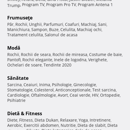
Program TV
Program Pro TV
Program Antena 1
Trump
,
,
,
Frumuseţe
Păr
Rochii
Unghii
Parfumuri
Coafuri
Machiaj
Sani
,
,
,
,
,
,
,
Manichiura
Sampon
Buze
Celulita
Machiaj ochi
,
,
,
,
,
Tratament celulita
Salonul de acasa
,
Modă
Rochii
Rochii de seara
Rochii de mireasa
Costume de baie
,
,
,
,
Pantofi
Rochii elegante
Inele de logodna
Verighete
,
,
,
,
Ochelari de soare
Tendinte 2020
,
Sănătate
Sarcina
Ceaiuri
Inima
Psihologie
Ginecologie
,
,
,
,
,
Stomatologie
Colesterol
Anticonceptionale
Test sarcina
,
,
,
,
Cardiologie
Oftalmologie
Avort
Ceai verde
HIV
Ortopedie
,
,
,
,
,
,
Psihiatrie
Dietă & Fitness
Diete
Fitness
Dieta Dukan
Relaxare
Yoga
Intretinere
,
,
,
,
,
,
Aerobic
Exercitii abdomen
Nutritie
Dieta de slabit
Dieta
,
,
,
,