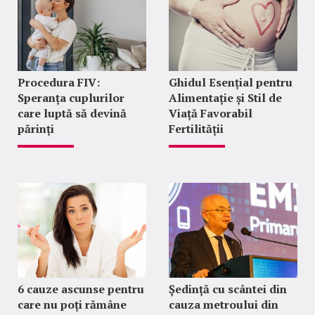
Procedura FIV:
Ghidul Esențial pentru
Speranța cuplurilor
Alimentație și Stil de
care luptă să devină
Viață Favorabil
părinți
Fertilității
6 cauze ascunse pentru
Ședință cu scântei din
care nu poți rămâne
cauza metroului din