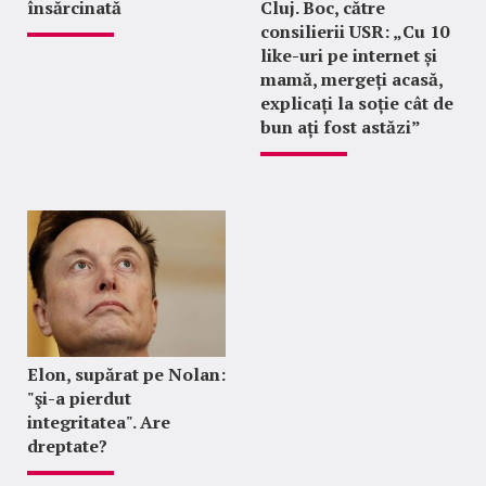
însărcinată
Cluj. Boc, către
consilierii USR: „Cu 10
like-uri pe internet și
mamă, mergeți acasă,
explicați la soție cât de
bun ați fost astăzi”
Elon, supărat pe Nolan:
"şi-a pierdut
integritatea". Are
dreptate?