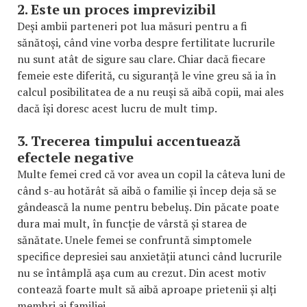
2. Este un proces imprevizibil
Deși ambii parteneri pot lua măsuri pentru a fi
sănătoși, când vine vorba despre fertilitate lucrurile
nu sunt atât de sigure sau clare. Chiar dacă fiecare
femeie este diferită, cu siguranță le vine greu să ia în
calcul posibilitatea de a nu reuși să aibă copii, mai ales
dacă își doresc acest lucru de mult timp.
3. Trecerea timpului accentuează
efectele negative
Multe femei cred că vor avea un copil la câteva luni de
când s-au hotărât să aibă o familie și încep deja să se
gândească la nume pentru bebeluș. Din păcate poate
dura mai mult, în funcție de vârstă și starea de
sănătate. Unele femei se confruntă simptomele
specifice depresiei sau anxietății atunci când lucrurile
nu se întâmplă așa cum au crezut. Din acest motiv
contează foarte mult să aibă aproape prietenii și alți
membri ai familiei.