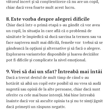
viitorul incert și să conștientizeze că nu are un copil,
chiar dacă vrea foarte mult acest lucru.
8. Este vorba despre alegeri dificile
Chiar dacă într-o primă etapă s-au gândit că vor avea
un copil, în situația în care află că o problemă de
sănătate le împiedică să ducă sarcina la termen sau va
face nașterea mult mai dificilă, femeile vor trebui să se
gândească la opțiuni și alternative și să facă o alegere.
Explorarea variantelor disponibile și luarea deciziilor
pot fi dificile și complicate la nivel emoțional.
9. Vrei să dai un sfat? Întreabă mai întâi
Dacă a trecut destul de mult timp de când s-au
hotărât să aibă un copil este posibil să nu vrea să audă
sugestii sau opinii de la alte persoane, chiar dacă sunt
oferite cu cele mai bune intenții. Mai bine întreabă
înainte dacă vor să asculte opinia ta și nu te simți jignit
dacă primești un răspuns negativ.