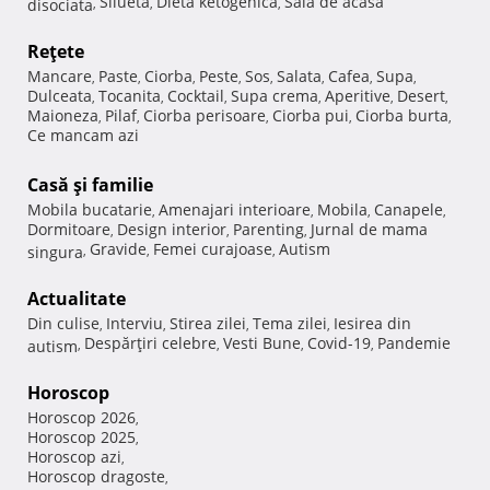
Silueta
Dieta ketogenica
Sala de acasa
disociata
,
,
,
Reţete
Mancare
Paste
Ciorba
Peste
Sos
Salata
Cafea
Supa
,
,
,
,
,
,
,
,
Dulceata
Tocanita
Cocktail
Supa crema
Aperitive
Desert
,
,
,
,
,
,
Maioneza
Pilaf
Ciorba perisoare
Ciorba pui
Ciorba burta
,
,
,
,
,
Ce mancam azi
Casă şi familie
Mobila bucatarie
Amenajari interioare
Mobila
Canapele
,
,
,
,
Dormitoare
Design interior
Parenting
Jurnal de mama
,
,
,
Gravide
Femei curajoase
Autism
singura
,
,
,
Actualitate
Din culise
Interviu
Stirea zilei
Tema zilei
Iesirea din
,
,
,
,
Despărţiri celebre
Vesti Bune
Covid-19
Pandemie
autism
,
,
,
,
Horoscop
Horoscop 2026
,
Horoscop 2025
,
Horoscop azi
,
Horoscop dragoste
,