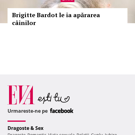
Brigitte Bardot le ia apărarea
câinilor
Urmareste-ne pe
Dragoste & Sex
Dragoste
Romantic
Viata sexuala
Relatii
Cuplu
Iubire