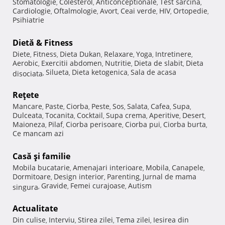
Stomatologie
Colesterol
Anticonceptionale
Test sarcina
,
,
,
,
Cardiologie
Oftalmologie
Avort
Ceai verde
HIV
Ortopedie
,
,
,
,
,
,
Psihiatrie
Dietă & Fitness
Diete
Fitness
Dieta Dukan
Relaxare
Yoga
Intretinere
,
,
,
,
,
,
Aerobic
Exercitii abdomen
Nutritie
Dieta de slabit
Dieta
,
,
,
,
Silueta
Dieta ketogenica
Sala de acasa
disociata
,
,
,
Reţete
Mancare
Paste
Ciorba
Peste
Sos
Salata
Cafea
Supa
,
,
,
,
,
,
,
,
Dulceata
Tocanita
Cocktail
Supa crema
Aperitive
Desert
,
,
,
,
,
,
Maioneza
Pilaf
Ciorba perisoare
Ciorba pui
Ciorba burta
,
,
,
,
,
Ce mancam azi
Casă şi familie
Mobila bucatarie
Amenajari interioare
Mobila
Canapele
,
,
,
,
Dormitoare
Design interior
Parenting
Jurnal de mama
,
,
,
Gravide
Femei curajoase
Autism
singura
,
,
,
Actualitate
Din culise
Interviu
Stirea zilei
Tema zilei
Iesirea din
,
,
,
,