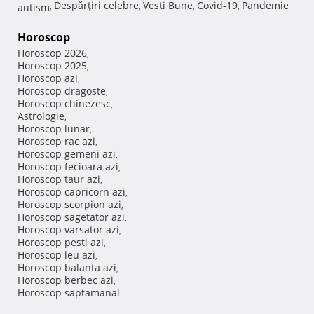
Despărţiri celebre
Vesti Bune
Covid-19
Pandemie
autism
,
,
,
,
Horoscop
Horoscop 2026
,
Horoscop 2025
,
Horoscop azi
,
Horoscop dragoste
,
Horoscop chinezesc
,
Astrologie
,
Horoscop lunar
,
Horoscop rac azi
,
Horoscop gemeni azi
,
Horoscop fecioara azi
,
Horoscop taur azi
,
Horoscop capricorn azi
,
Horoscop scorpion azi
,
Horoscop sagetator azi
,
Horoscop varsator azi
,
Horoscop pesti azi
,
Horoscop leu azi
,
Horoscop balanta azi
,
Horoscop berbec azi
,
Horoscop saptamanal