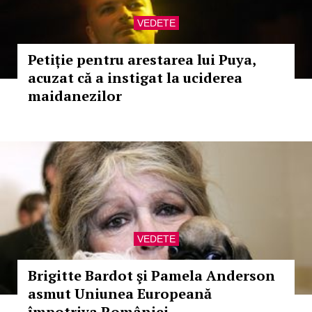
VEDETE
Petiție pentru arestarea lui Puya,
acuzat că a instigat la uciderea
maidanezilor
VEDETE
Brigitte Bardot şi Pamela Anderson
asmut Uniunea Europeană
împotriva României