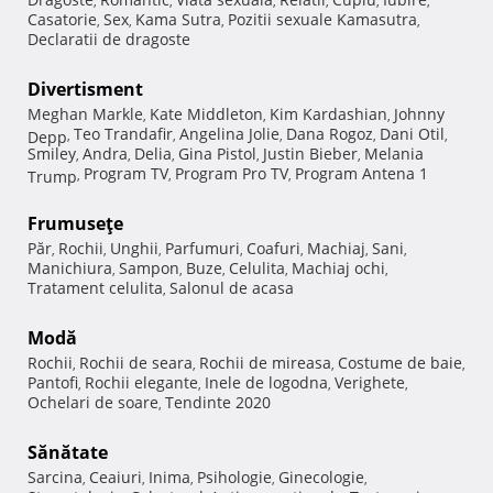
,
,
,
,
,
,
Casatorie
Sex
Kama Sutra
Pozitii sexuale Kamasutra
,
,
,
,
Declaratii de dragoste
Divertisment
Meghan Markle
Kate Middleton
Kim Kardashian
Johnny
,
,
,
Teo Trandafir
Angelina Jolie
Dana Rogoz
Dani Otil
Depp
,
,
,
,
,
Smiley
Andra
Delia
Gina Pistol
Justin Bieber
Melania
,
,
,
,
,
Program TV
Program Pro TV
Program Antena 1
Trump
,
,
,
Frumuseţe
Păr
Rochii
Unghii
Parfumuri
Coafuri
Machiaj
Sani
,
,
,
,
,
,
,
Manichiura
Sampon
Buze
Celulita
Machiaj ochi
,
,
,
,
,
Tratament celulita
Salonul de acasa
,
Modă
Rochii
Rochii de seara
Rochii de mireasa
Costume de baie
,
,
,
,
Pantofi
Rochii elegante
Inele de logodna
Verighete
,
,
,
,
Ochelari de soare
Tendinte 2020
,
Sănătate
Sarcina
Ceaiuri
Inima
Psihologie
Ginecologie
,
,
,
,
,