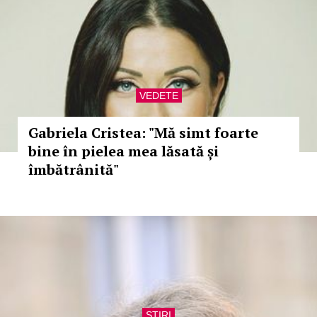
VEDETE
Gabriela Cristea: "Mă simt foarte
bine în pielea mea lăsată și
îmbătrânită"
STIRI