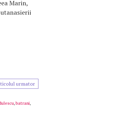
reea Marin,
utanasierii
ticolul urmator
dulescu
,
batrani
,