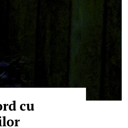
ord cu
lor