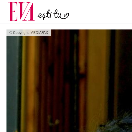
menopauză și când ar t
Carieră
la medic
Actualitate
© Copyright: MEDIAFAX