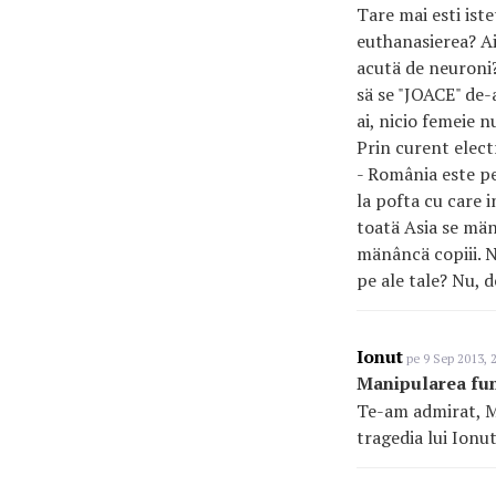
Tare mai esti iste
euthanasierea? Ai
acutä de neuroni?
sä se "JOACE" de-a
ai, nicio femeie 
Prin curent elec
- România este pe 
la pofta cu care 
toatä Asia se män
mänâncä copiii. N
pe ale tale? Nu, d
Ionut
pe 9 Sep 2013, 
Manipularea fu
Te-am admirat, Mi
tragedia lui Ionut