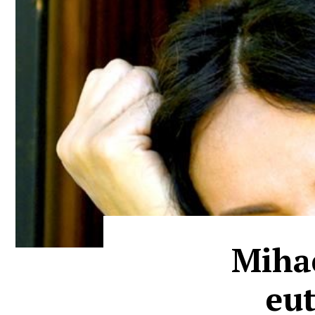
Mihae
eu