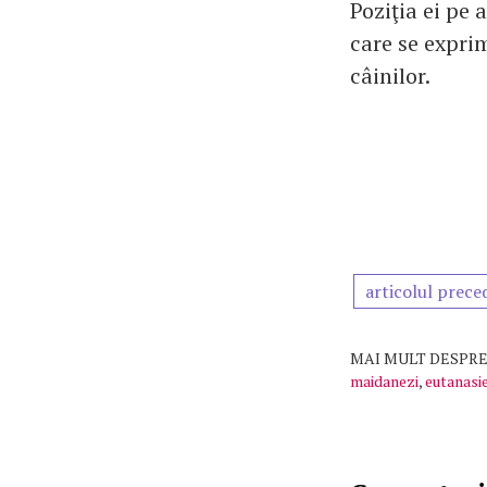
Poziţia ei pe 
care se expri
câinilor.
articolul prece
MAI MULT DESPRE
maidanezi
,
eutanasi