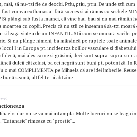
t, mäi, sä nu-tzi fie de deochi. Ptiu,ptiu, ptiu. De unde stii cum 
 fost cumva euthanasiat färä succes si ai rämas cu sechele MI
 Si plângi sub fusta mamei, cä vine bau-bau si nu mai rämân ha
 moartea cu copiii. Precis cä nu stii ce inseamnä sä-tzi moarä c
nu-si leagä viatza de un INFANTIL. Stii cum se omoarä vacile, pe
tric. Si nu plânge nimeni, ba mänâncä pe ruptele toate anim
locul I in Europa pt. incidentza bolilor vasculare si diabetului 
infulecä, mai ales carne si gräsimi, deci sunt supra-supra-supra
âncä dulcii cätzelusi, ba cei negrii sunt buni pt. potentzä. In
u o mai COMPLIMENTA pe Mihaela cä are idei imbecile. Reusest
e bunä seamä, altfel te-ai abtzine
22:35
nctioneaza
haelo, dar nu se va mai intampla. Multe lucruri nu se leaga in
. "Eutanasie" rimeaza cu "prostie"...