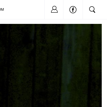
Nu ai cont?
Inregistreaza-
UM