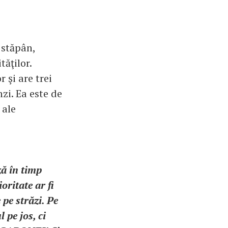
 stăpân,
tăţilor.
 şi are trei
zi. Ea este de
 ale
ză în timp
ritate ar fi
pe străzi. Pe
 pe jos, ci