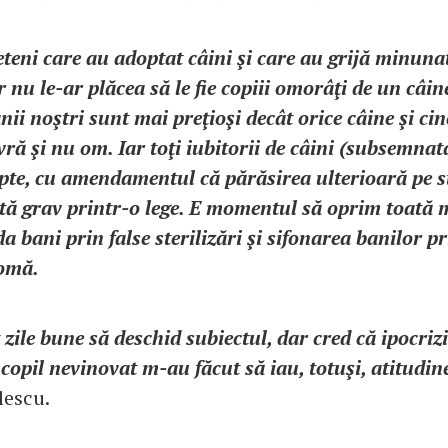
teni care au adoptat câini şi care au grijă minunat
or nu le-ar plăcea să le fie copiii omorâţi de un câi
ânii noştri sunt mai preţioşi decât orice câine şi ci
vră şi nu om. Iar toţi iubitorii de câini (subsemnat
opte, cu amendamentul că părăsirea ulterioară pe s
ită grav printr-o lege. E momentul să oprim toată
da bani prin false sterilizări şi sifonarea banilor p
omă.
ile bune să deschid subiectul, dar cred că ipocriz
opil nevinovat m-au făcut să iau, totuşi, atitudin
lescu.