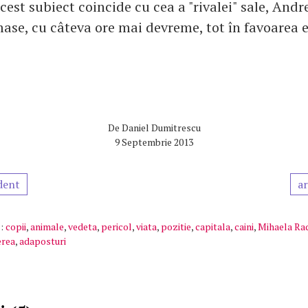
acest subiect coincide cu cea a "rivalei" sale, And
mase, cu câteva ore mai devreme, tot în favoarea e
De
Daniel Dumitrescu
9 Septembrie 2013
dent
ar
:
copii
,
animale
,
vedeta
,
pericol
,
viata
,
pozitie
,
capitala
,
caini
,
Mihaela Ra
erea
,
adaposturi