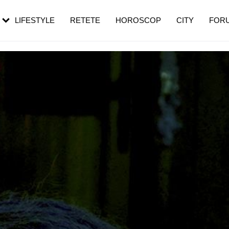
rebui să mergi
și 60 de ani. De ce te trezești mai des
pe măsură ce înaintezi în vârstă
LIFESTYLE
RETETE
HOROSCOP
CITY
FOR