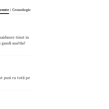
ecente
|
Cronologic
 maidanez tinut in
ai gandi asa?da?
 pusi cu totii pe