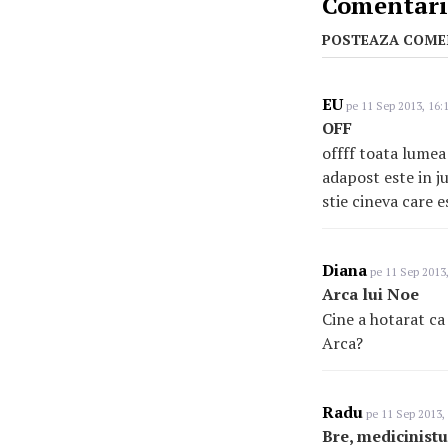
Comentarii
POSTEAZA COME
EU
pe 11 Sep 2013, 16:
OFF
offff toata lumea 
adapost este in ju
stie cineva care
Diana
pe 11 Sep 2013,
Arca lui Noe
Cine a hotarat ca
Arca?
Radu
pe 11 Sep 2013,
Bre, medicinistu