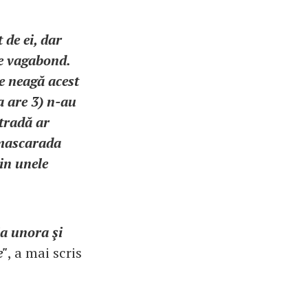
 de ei, dar
ne vagabond.
ne neagă acest
a are 3) n-au
tradă ar
 mascarada
rin unele
ia unora şi
e"
, a mai scris