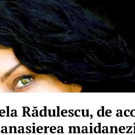
la Rădulescu, de ac
tanasierea maidanezi