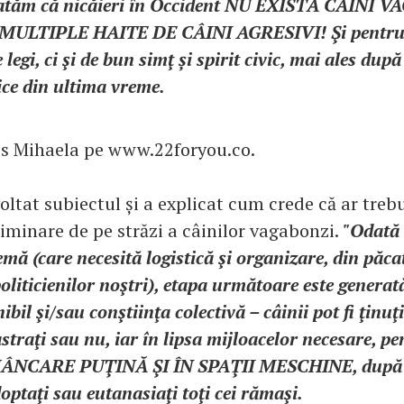
tatăm că nicăieri în Occident NU EXISTĂ CÂINI 
z, MULTIPLE HAITE DE CÂINI AGRESIVI! Şi pentru
legi, ci şi de bun simţ și spirit civic, mai ales după
ice din ultima vreme.
ris Mihaela pe www.22foryou.co.
oltat subiectul și a explicat cum crede că ar treb
liminare de pe străzi a câinilor vagabonzi.
"Odată 
mă (care necesită logistică şi organizare, din păca
liticienilor noştri), etapa următoare este generată
bil şi/sau conştiinţa colectivă – câinii pot fi ţinuţi
straţi sau nu, iar în lipsa mijloacelor necesare, p
ÂNCARE PUŢINĂ ŞI ÎN SPAŢII MESCHINE, după o
doptaţi sau eutanasiaţi toţi cei rămaşi.