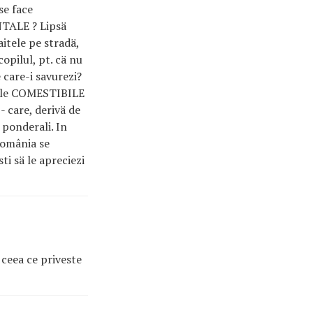
se face
NTALE ? Lipsä
itele pe stradä,
opilul, pt. cä nu
 care-i savurezi?
alele COMESTIBILE
- care, derivä de
 ponderali. In
 România se
i sä le apreciezi
 ceea ce priveste