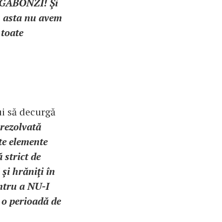
VAGABONZI! Şi
 asta nu avem
 toate
ui să decurgă
rezolvată
te elemente
 strict de
 şi hrăniţi în
entru a NU-I
 perioadă de