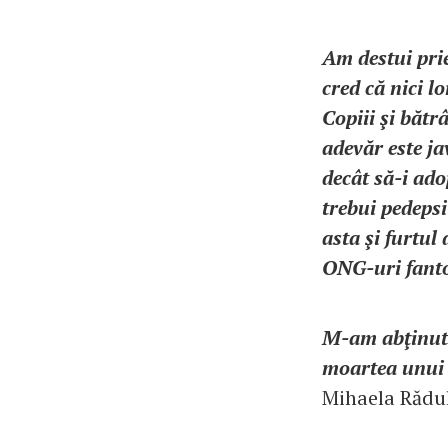
Am destui prie
cred că nici l
Copiii şi bătr
adevăr este ja
decât să-i ad
trebui pedeps
asta şi furtul 
ONG-uri fant
M-am abţinut z
moartea unui c
Mihaela Rădu