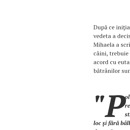
După ce iniția
vedeta a decis
Mihaela a scri
câini, trebuie
acord cu eutan
bătrânilor su
"P
ol
re
st
loc şi fără bâ