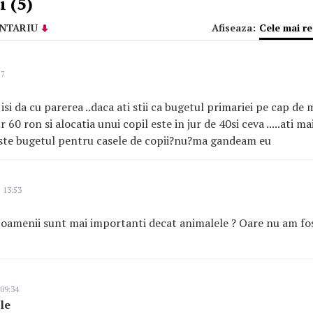
 (5)
NTARIU
Afiseaza:
Cele mai r
17
isi da cu parerea ..daca ati stii ca bugetul primariei pe cap de
r 60 ron si alocatia unui copil este in jur de 40si ceva .....ati m
 este bugetul pentru casele de copii?nu?ma gandeam eu
 13:53
 oamenii sunt mai importanti decat animalele ? Oare nu am fost
 09:34
le