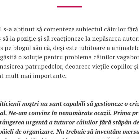
l s-a abținut să comenteze subiectul câinilor fără
 să ia poziție şi să reacţioneze la nepăsarea autori
s pe blogul său că, deşi este iubitoare a animalelor
 găsită o soluţie pentru problema câinilor vagabon
asierea patrupedelor, deoarece vieţile copiilor şi
nt mult mai importante.
iticienii noştri nu sunt capabili să gestioneze o cri
al. Ne-am convins în nenumărate ocazii. Prima prio
rângerea urgentă a tuturor câinilor fără stăpân de 
lbâieli de organizare. Nu trebuie să inventăm mersul