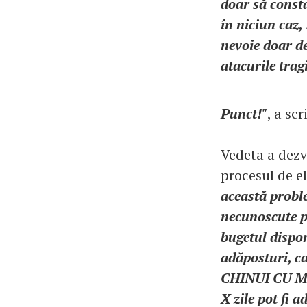
doar să cons
în niciun ca
nevoie doar de 
atacurile trag
Punct!"
, a sc
Vedeta a dezv
procesul de e
această proble
necunoscute po
bugetul disponi
adăposturi, ca
CHINUI CU M
X zile pot fi a