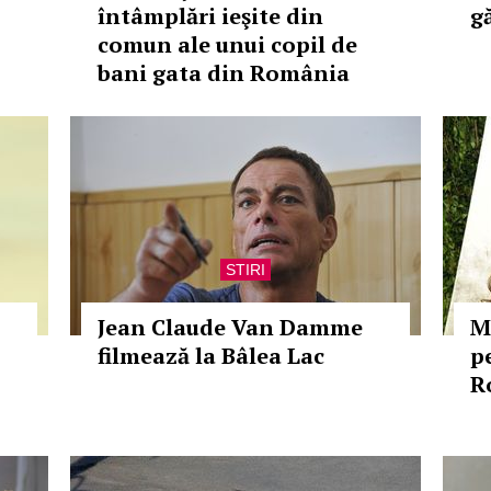
întâmplări ieşite din
g
comun ale unui copil de
bani gata din România
STIRI
Jean Claude Van Damme
M
filmează la Bâlea Lac
p
R