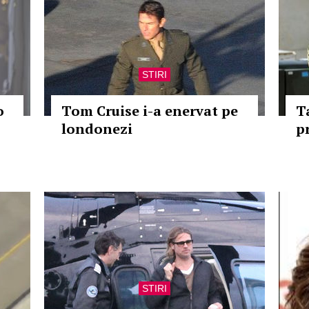
STIRI
o
Tom Cruise i-a enervat pe
T
londonezi
p
STIRI