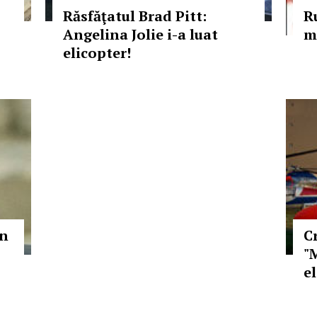
Răsfăţatul Brad Pitt:
R
Angelina Jolie i-a luat
m
elicopter!
in
C
"
e