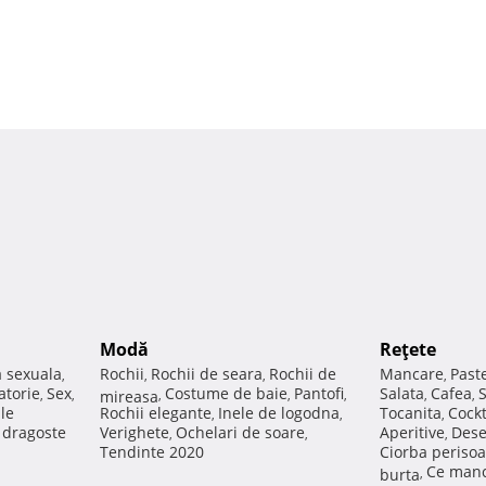
Modă
Reţete
a sexuala
Rochii
Rochii de seara
Rochii de
Mancare
Past
,
,
,
,
atorie
Sex
Costume de baie
Pantofi
Salata
Cafea
,
,
mireasa
,
,
,
,
,
ale
Rochii elegante
Inele de logodna
Tocanita
Cockt
,
,
,
e dragoste
Verighete
Ochelari de soare
Aperitive
Dese
,
,
,
Tendinte 2020
Ciorba perisoa
Ce manc
burta
,