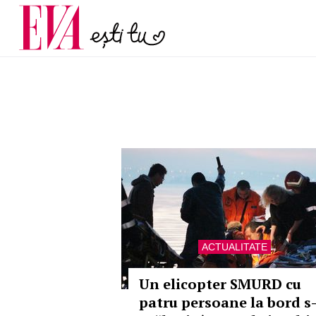
menopauză și când ar t
Carieră
la medic
Actualitate
ACTUALITATE
Un elicopter SMURD cu
patru persoane la bord s