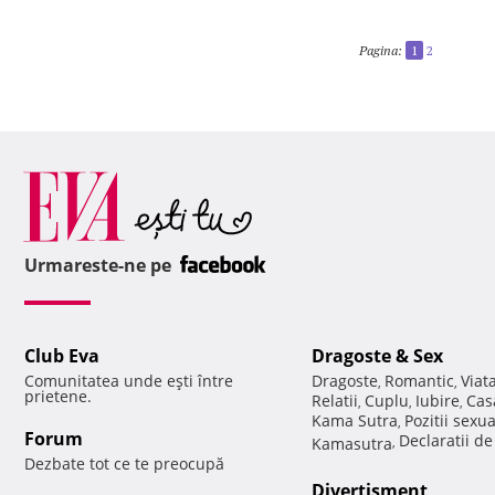
Pagina:
1
2
Urmareste-ne pe
Club Eva
Dragoste & Sex
Comunitatea unde eşti între
Dragoste
Romantic
Viat
,
,
prietene.
Relatii
Cuplu
Iubire
Cas
,
,
,
Kama Sutra
Pozitii sexu
,
Forum
Declaratii d
Kamasutra
,
Dezbate tot ce te preocupă
Divertisment