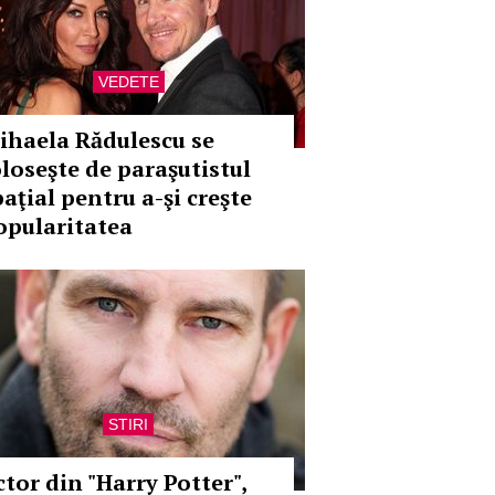
VEDETE
ihaela Rădulescu se
oloseşte de paraşutistul
aţial pentru a-şi creşte
opularitatea
STIRI
ctor din "Harry Potter",