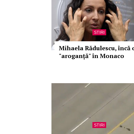
STIRI
Mihaela Rădulescu, încă 
"aroganță" în Monaco
STIRI