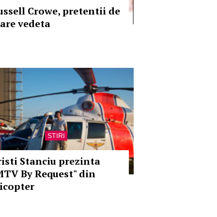
ussell Crowe, pretentii de
are vedeta
STIRI
risti Stanciu prezinta
MTV By Request" din
licopter