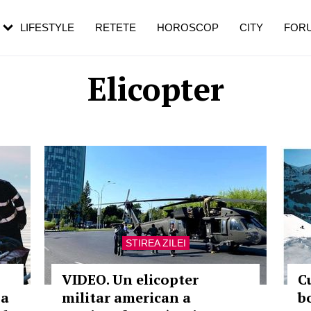
rebui să mergi
și 60 de ani. De ce te trezești mai des
pe măsură ce înaintezi în vârstă
LIFESTYLE
RETETE
HOROSCOP
CITY
FOR
Elicopter
STIREA ZILEI
VIDEO. Un elicopter
C
-a
militar american a
b