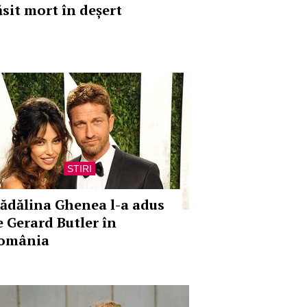
ăsit mort în deșert
STIRI
ădălina Ghenea l-a adus
e Gerard Butler în
omânia