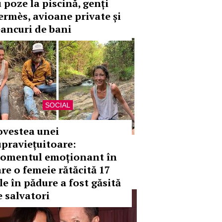
u poze la piscină, genți
ermès, avioane private și
eancuri de bani
SOCIAL
ovestea unei
upraviețuitoare:
omentul emoționant în
are o femeie rătăcită 17
le în pădure a fost găsită
e salvatori