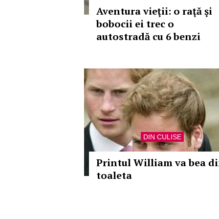
Aventura vieţii: o raţă şi
bobocii ei trec o
autostradă cu 6 benzi
DIN CULISE
Printul William va bea d
toaleta