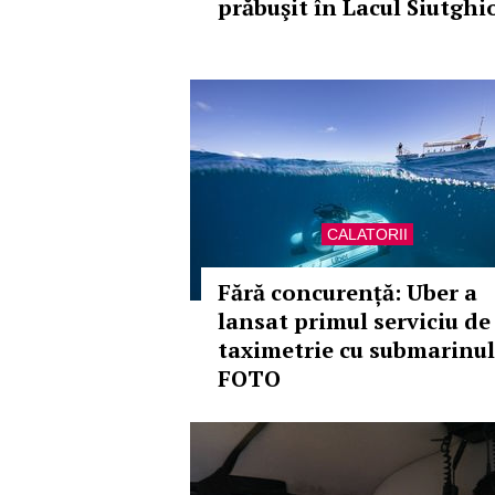
prăbuşit în Lacul Siutghi
CALATORII
Fără concurență: Uber a
lansat primul serviciu de
taximetrie cu submarinul
FOTO