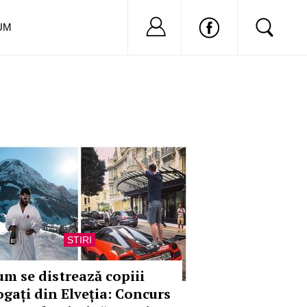
Nu ai cont?
Inregistreaza-
UM
STIRI
um se distrează copiii
ogați din Elveția: Concurs