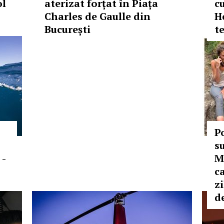
ol
aterizat forțat în Piața
c
Charles de Gaulle din
H
București
t
P
s
 -
M
c
zi
d