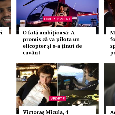
DIVERTISMENT
i
O fată ambiţioasă: A
M
promis că va pilota un
f
elicopter şi s-a ţinut de
sp
cuvânt
p
VEDETE
Victoraş Micula, 4
A