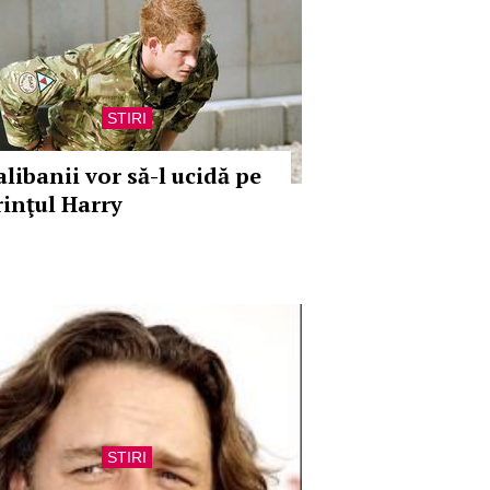
STIRI
alibanii vor să-l ucidă pe
rinţul Harry
STIRI