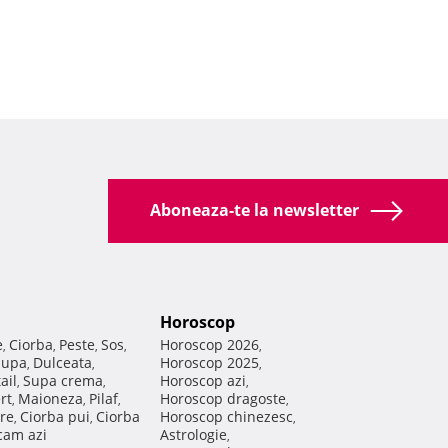
Aboneaza-te la newsletter
Horoscop
e
Ciorba
Peste
Sos
Horoscop 2026
,
,
,
,
,
Supa
Dulceata
Horoscop 2025
,
,
,
ail
Supa crema
Horoscop azi
,
,
,
rt
Maioneza
Pilaf
Horoscop dragoste
,
,
,
,
re
Ciorba pui
Ciorba
Horoscop chinezesc
,
,
,
am azi
Astrologie
,