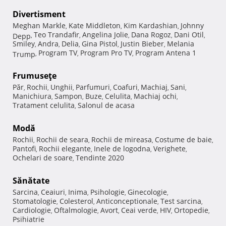
Divertisment
Meghan Markle
Kate Middleton
Kim Kardashian
Johnny
,
,
,
Teo Trandafir
Angelina Jolie
Dana Rogoz
Dani Otil
Depp
,
,
,
,
,
Smiley
Andra
Delia
Gina Pistol
Justin Bieber
Melania
,
,
,
,
,
Program TV
Program Pro TV
Program Antena 1
Trump
,
,
,
Frumuseţe
Păr
Rochii
Unghii
Parfumuri
Coafuri
Machiaj
Sani
,
,
,
,
,
,
,
Manichiura
Sampon
Buze
Celulita
Machiaj ochi
,
,
,
,
,
Tratament celulita
Salonul de acasa
,
Modă
Rochii
Rochii de seara
Rochii de mireasa
Costume de baie
,
,
,
,
Pantofi
Rochii elegante
Inele de logodna
Verighete
,
,
,
,
Ochelari de soare
Tendinte 2020
,
Sănătate
Sarcina
Ceaiuri
Inima
Psihologie
Ginecologie
,
,
,
,
,
Stomatologie
Colesterol
Anticonceptionale
Test sarcina
,
,
,
,
Cardiologie
Oftalmologie
Avort
Ceai verde
HIV
Ortopedie
,
,
,
,
,
,
Psihiatrie