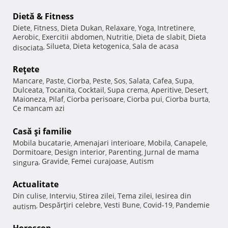
Dietă & Fitness
Diete
Fitness
Dieta Dukan
Relaxare
Yoga
Intretinere
,
,
,
,
,
,
Aerobic
Exercitii abdomen
Nutritie
Dieta de slabit
Dieta
,
,
,
,
Silueta
Dieta ketogenica
Sala de acasa
disociata
,
,
,
Reţete
Mancare
Paste
Ciorba
Peste
Sos
Salata
Cafea
Supa
,
,
,
,
,
,
,
,
Dulceata
Tocanita
Cocktail
Supa crema
Aperitive
Desert
,
,
,
,
,
,
Maioneza
Pilaf
Ciorba perisoare
Ciorba pui
Ciorba burta
,
,
,
,
,
Ce mancam azi
Casă şi familie
Mobila bucatarie
Amenajari interioare
Mobila
Canapele
,
,
,
,
Dormitoare
Design interior
Parenting
Jurnal de mama
,
,
,
Gravide
Femei curajoase
Autism
singura
,
,
,
Actualitate
Din culise
Interviu
Stirea zilei
Tema zilei
Iesirea din
,
,
,
,
Despărţiri celebre
Vesti Bune
Covid-19
Pandemie
autism
,
,
,
,