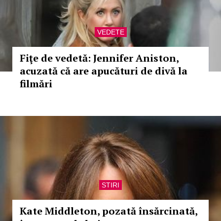
VEDETE
Fiţe de vedetă: Jennifer Aniston,
acuzată că are apucături de divă la
filmări
STIRI
Kate Middleton, pozată însărcinată,