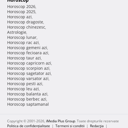
Horoscop
Horoscop 2026
,
Horoscop 2025
,
Horoscop azi
,
Horoscop dragoste
,
Horoscop chinezesc
,
Astrologie
,
Horoscop lunar
,
Horoscop rac azi
,
Horoscop gemeni azi
,
Horoscop fecioara azi
,
Horoscop taur azi
,
Horoscop capricorn azi
,
Horoscop scorpion azi
,
Horoscop sagetator azi
,
Horoscop varsator azi
,
Horoscop pesti azi
,
Horoscop leu azi
,
Horoscop balanta azi
,
Horoscop berbec azi
,
Horoscop saptamanal
Copyright © 2001-2026,
iMedia Plus Group
. Toate drepturile rezervate
Politica de confidențialitate
|
Termeni si conditii
|
Redacţia
|