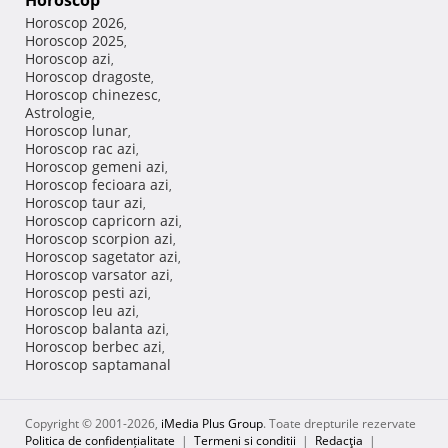
Horoscop
Horoscop 2026
,
Horoscop 2025
,
Horoscop azi
,
Horoscop dragoste
,
Horoscop chinezesc
,
Astrologie
,
Horoscop lunar
,
Horoscop rac azi
,
Horoscop gemeni azi
,
Horoscop fecioara azi
,
Horoscop taur azi
,
Horoscop capricorn azi
,
Horoscop scorpion azi
,
Horoscop sagetator azi
,
Horoscop varsator azi
,
Horoscop pesti azi
,
Horoscop leu azi
,
Horoscop balanta azi
,
Horoscop berbec azi
,
Horoscop saptamanal
Copyright © 2001-2026,
iMedia Plus Group
. Toate drepturile rezervate
Politica de confidențialitate
|
Termeni si conditii
|
Redacţia
|