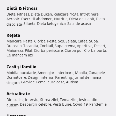
Dietă & Fitness
Diete
Fitness
Dieta Dukan
Relaxare
Yoga
Intretinere
,
,
,
,
,
,
Aerobic
Exercitii abdomen
Nutritie
Dieta de slabit
Dieta
,
,
,
,
Silueta
Dieta ketogenica
Sala de acasa
disociata
,
,
,
Reţete
Mancare
Paste
Ciorba
Peste
Sos
Salata
Cafea
Supa
,
,
,
,
,
,
,
,
Dulceata
Tocanita
Cocktail
Supa crema
Aperitive
Desert
,
,
,
,
,
,
Maioneza
Pilaf
Ciorba perisoare
Ciorba pui
Ciorba burta
,
,
,
,
,
Ce mancam azi
Casă şi familie
Mobila bucatarie
Amenajari interioare
Mobila
Canapele
,
,
,
,
Dormitoare
Design interior
Parenting
Jurnal de mama
,
,
,
Gravide
Femei curajoase
Autism
singura
,
,
,
Actualitate
Din culise
Interviu
Stirea zilei
Tema zilei
Iesirea din
,
,
,
,
Despărţiri celebre
Vesti Bune
Covid-19
Pandemie
autism
,
,
,
,