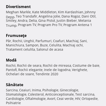
Divertisment
Meghan Markle
Kate Middleton
Kim Kardashian
Johnny
,
,
,
Teo Trandafir
Angelina Jolie
Dana Rogoz
Dani Otil
Depp
,
,
,
,
,
Smiley
Andra
Delia
Gina Pistol
Justin Bieber
Melania
,
,
,
,
,
Program TV
Program Pro TV
Program Antena 1
Trump
,
,
,
Frumuseţe
Păr
Rochii
Unghii
Parfumuri
Coafuri
Machiaj
Sani
,
,
,
,
,
,
,
Manichiura
Sampon
Buze
Celulita
Machiaj ochi
,
,
,
,
,
Tratament celulita
Salonul de acasa
,
Modă
Rochii
Rochii de seara
Rochii de mireasa
Costume de baie
,
,
,
,
Pantofi
Rochii elegante
Inele de logodna
Verighete
,
,
,
,
Ochelari de soare
Tendinte 2020
,
Sănătate
Sarcina
Ceaiuri
Inima
Psihologie
Ginecologie
,
,
,
,
,
Stomatologie
Colesterol
Anticonceptionale
Test sarcina
,
,
,
,
Cardiologie
Oftalmologie
Avort
Ceai verde
HIV
Ortopedie
,
,
,
,
,
,
Psihiatrie