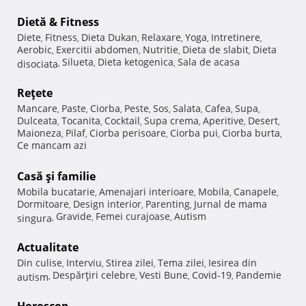
Dietă & Fitness
Diete
Fitness
Dieta Dukan
Relaxare
Yoga
Intretinere
,
,
,
,
,
,
Aerobic
Exercitii abdomen
Nutritie
Dieta de slabit
Dieta
,
,
,
,
Silueta
Dieta ketogenica
Sala de acasa
disociata
,
,
,
Reţete
Mancare
Paste
Ciorba
Peste
Sos
Salata
Cafea
Supa
,
,
,
,
,
,
,
,
Dulceata
Tocanita
Cocktail
Supa crema
Aperitive
Desert
,
,
,
,
,
,
Maioneza
Pilaf
Ciorba perisoare
Ciorba pui
Ciorba burta
,
,
,
,
,
Ce mancam azi
Casă şi familie
Mobila bucatarie
Amenajari interioare
Mobila
Canapele
,
,
,
,
Dormitoare
Design interior
Parenting
Jurnal de mama
,
,
,
Gravide
Femei curajoase
Autism
singura
,
,
,
Actualitate
Din culise
Interviu
Stirea zilei
Tema zilei
Iesirea din
,
,
,
,
Despărţiri celebre
Vesti Bune
Covid-19
Pandemie
autism
,
,
,
,