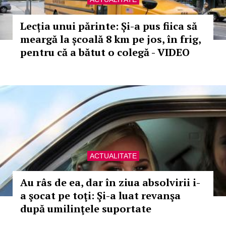
Lecția unui părinte: Și-a pus fiica să
meargă la școală 8 km pe jos, în frig,
pentru că a bătut o colegă - VIDEO
ACTUALITATE
Au râs de ea, dar în ziua absolvirii i-
a şocat pe toţi: Şi-a luat revanşa
după umilinţele suportate