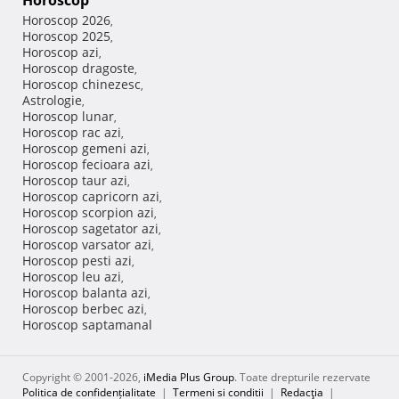
Horoscop
Horoscop 2026
,
Horoscop 2025
,
Horoscop azi
,
Horoscop dragoste
,
Horoscop chinezesc
,
Astrologie
,
Horoscop lunar
,
Horoscop rac azi
,
Horoscop gemeni azi
,
Horoscop fecioara azi
,
Horoscop taur azi
,
Horoscop capricorn azi
,
Horoscop scorpion azi
,
Horoscop sagetator azi
,
Horoscop varsator azi
,
Horoscop pesti azi
,
Horoscop leu azi
,
Horoscop balanta azi
,
Horoscop berbec azi
,
Horoscop saptamanal
Copyright © 2001-2026,
iMedia Plus Group
. Toate drepturile rezervate
Politica de confidențialitate
|
Termeni si conditii
|
Redacţia
|