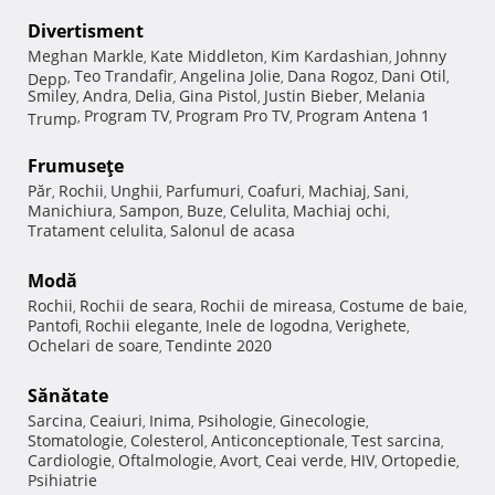
Divertisment
Meghan Markle
Kate Middleton
Kim Kardashian
Johnny
,
,
,
Teo Trandafir
Angelina Jolie
Dana Rogoz
Dani Otil
Depp
,
,
,
,
,
Smiley
Andra
Delia
Gina Pistol
Justin Bieber
Melania
,
,
,
,
,
Program TV
Program Pro TV
Program Antena 1
Trump
,
,
,
Frumuseţe
Păr
Rochii
Unghii
Parfumuri
Coafuri
Machiaj
Sani
,
,
,
,
,
,
,
Manichiura
Sampon
Buze
Celulita
Machiaj ochi
,
,
,
,
,
Tratament celulita
Salonul de acasa
,
Modă
Rochii
Rochii de seara
Rochii de mireasa
Costume de baie
,
,
,
,
Pantofi
Rochii elegante
Inele de logodna
Verighete
,
,
,
,
Ochelari de soare
Tendinte 2020
,
Sănătate
Sarcina
Ceaiuri
Inima
Psihologie
Ginecologie
,
,
,
,
,
Stomatologie
Colesterol
Anticonceptionale
Test sarcina
,
,
,
,
Cardiologie
Oftalmologie
Avort
Ceai verde
HIV
Ortopedie
,
,
,
,
,
,
Psihiatrie