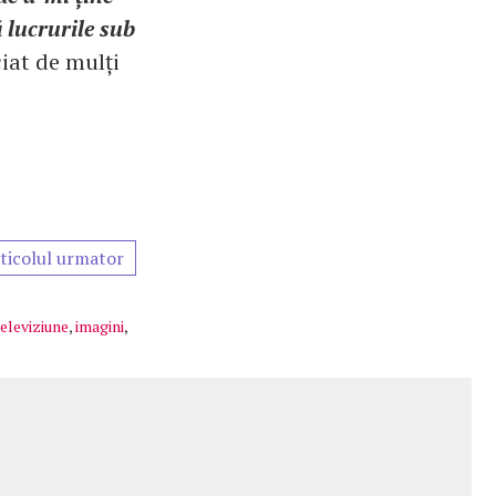
 lucrurile sub
iat de mulți
ticolul urmator
televiziune
,
imagini
,