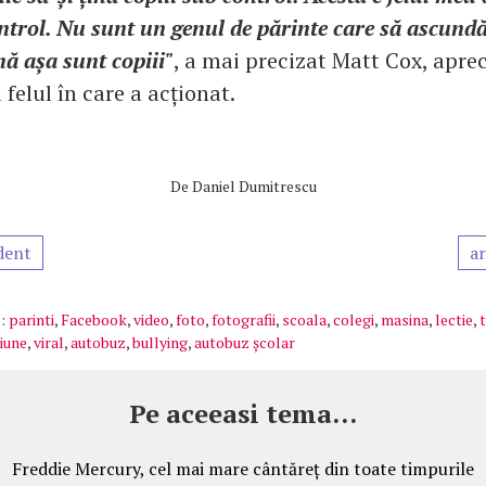
ntrol. Nu sunt un genul de părinte care să ascundă
nă așa sunt copiii"
, a mai precizat Matt Cox, aprec
 felul în care a acționat.
De
Daniel Dumitrescu
dent
ar
:
parinti
,
Facebook
,
video
,
foto
,
fotografii
,
scoala
,
colegi
,
masina
,
lectie
,
iune
,
viral
,
autobuz
,
bullying
,
autobuz școlar
Pe aceeasi tema...
Freddie Mercury, cel mai mare cântăreț din toate timpurile