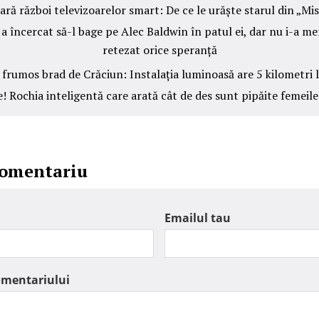
ră război televizoarelor smart: De ce le urăște starul din „Mi
 a încercat să-l bage pe Alec Baldwin în patul ei, dar nu i-a mers
retezat orice speranță
 frumos brad de Crăciun: Instalația luminoasă are 5 kilometri
e! Rochia inteligentă care arată cât de des sunt pipăite femeile
comentariu
Emailul tau
omentariului