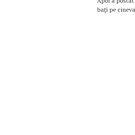
Apoi a postat
bați pe cineva