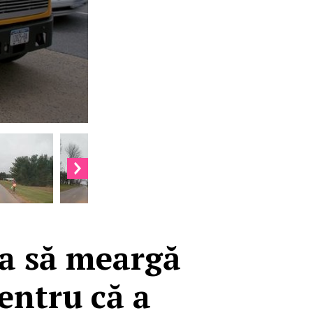
ica să meargă
pentru că a