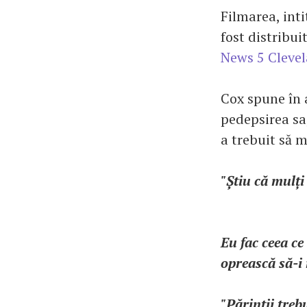
Filmarea, inti
fost distribui
News 5 Cleve
Cox spune în a
pedepsirea sa,
a trebuit să m
"Știu că mulți
Eu fac ceea ce 
oprească să-i 
"Părinții treb