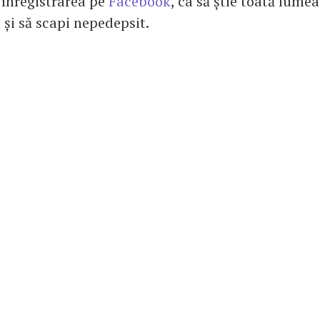
 înregistrarea pe
Facebook
, ca să știe toată lumea
 și să scapi nepedepsit.