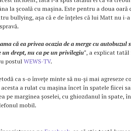
na la școală cu mașina. Este pentru a doua oară 
ru bullying, așa că e de înțeles că lui Matt nu i-a
ispravă.
ama că ea privea ocazia de a merge cu autobuzul 
e un drept, nu ca pe un privilegiu"
, a explicat tatăl
ru postul
WEWS-TV
.
etodă ca s-o învețe minte să nu-și mai agreseze col
 acesta a rulat cu mașina încet în spatele fiicei sa
 pe marginea șoselei, cu ghiozdanul în spate, în f
lefonul mobil.