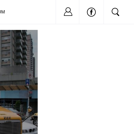
Nu ai cont?
Inregistreaza-
UM