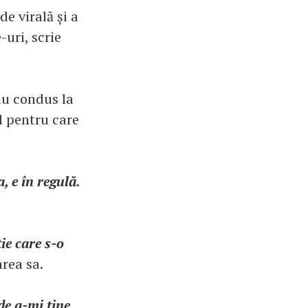
de virală și a
-uri, scrie
 au condus la
l pentru care
, e în regulă.
ție care s-o
area sa.
 de a-mi ține