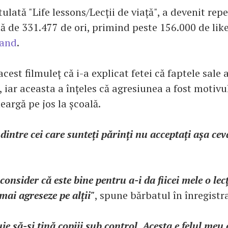
tulată "Life lessons/Lecții de viață", a devenit repe
tă de
331.477
de ori, primind peste 156.000 de like
land
.
cest filmuleț că i-a explicat fetei că faptele sale
 iar aceasta a înțeles că agresiunea a fost motivu
eargă pe jos la școală.
 dintre cei care sunteți părinți nu acceptați așa ceva
consider că este bine pentru a-i da fiicei mele o lec
mai agreseze pe alții"
, spune bărbatul în înregistr
uie să-și țină copiii sub control. Acesta e felul meu