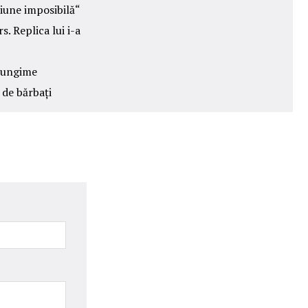
siune imposibilă“
. Replica lui i-a
 lungime
 de bărbați