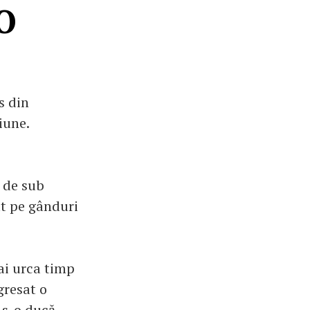
EO
s din
iune.
ă de sub
at pe gânduri
mai urca timp
gresat o
i s-o ducă