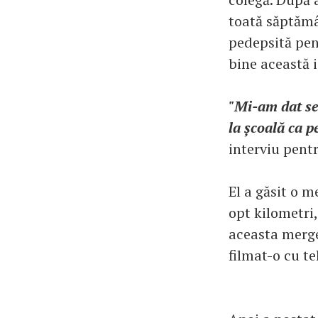
toată săptămâ
pedepsită pent
bine această 
"Mi-am dat se
la școală ca p
interviu pent
El a găsit o m
opt kilometri,
aceasta mergea
filmat-o cu te