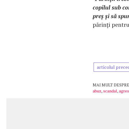
copilul sub co
preș și să spu
părinți pentru
articolul prece
MAI MULT DESPRE
abuz
,
scandal
,
agres