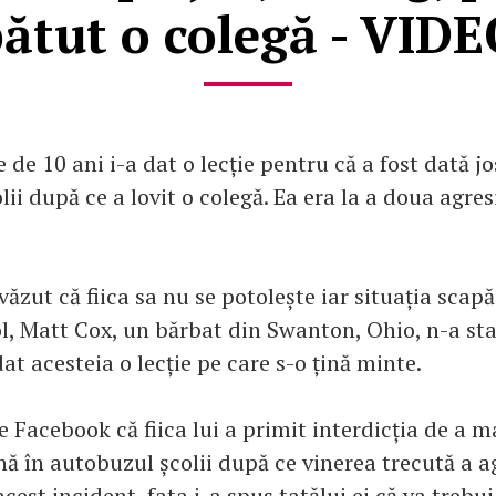
ătut o colegă - VID
e de 10 ani i-a dat o lecție pentru că a fost dată jo
ii după ce a lovit o colegă. Ea era la a doua agres
văzut că fiica sa nu se potolește iar situația scap
l, Matt Cox, un bărbat din Swanton, Ohio, n-a st
 dat acesteia o lecție pe care s-o țină minte.
e Facebook că fiica lui a primit interdicția de a 
ă în autobuzul școlii după ce vinerea trecută a a
cest incident, fata i-a spus tatălui ei că va trebu