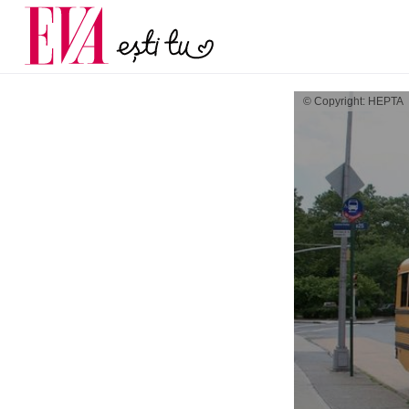
și 60 de ani. De ce te t
Carieră
pe măsură ce înaintez
Actualitate
© Copyright: HEPTA