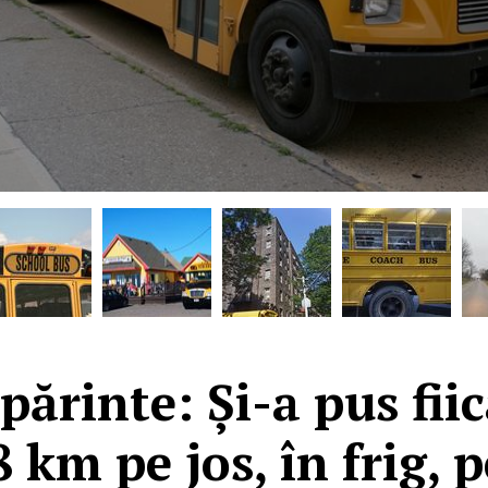
părinte: Și-a pus fi
8 km pe jos, în frig, 