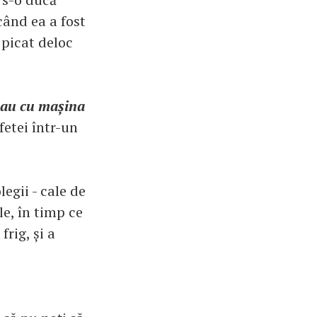
când ea a fost
 picat deloc
sau cu mașina
 fetei într-un
egii - cale de
le, în timp ce
rig, și a