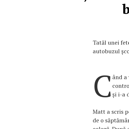
b
Tatăl unei fet
autobuzul școl
C
ând a 
contro
și i-a
Matt a scris p
de o săptămân
colegă. După a