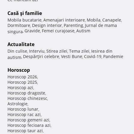
Casă şi familie
Mobila bucatarie
Amenajari interioare
Mobila
Canapele
,
,
,
,
Dormitoare
Design interior
Parenting
Jurnal de mama
,
,
,
Gravide
Femei curajoase
Autism
singura
,
,
,
Actualitate
Din culise
Interviu
Stirea zilei
Tema zilei
Iesirea din
,
,
,
,
Despărţiri celebre
Vesti Bune
Covid-19
Pandemie
autism
,
,
,
,
Horoscop
Horoscop 2026
,
Horoscop 2025
,
Horoscop azi
,
Horoscop dragoste
,
Horoscop chinezesc
,
Astrologie
,
Horoscop lunar
,
Horoscop rac azi
,
Horoscop gemeni azi
,
Horoscop fecioara azi
,
Horoscop taur azi
,