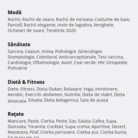
Modă
Rochii
Rochii de seara
Rochii de mireasa
Costume de baie
,
,
,
,
Pantofi
Rochii elegante
Inele de logodna
Verighete
,
,
,
,
Ochelari de soare
Tendinte 2020
,
Sănătate
Sarcina
Ceaiuri
Inima
Psihologie
Ginecologie
,
,
,
,
,
Stomatologie
Colesterol
Anticonceptionale
Test sarcina
,
,
,
,
Cardiologie
Oftalmologie
Avort
Ceai verde
HIV
Ortopedie
,
,
,
,
,
,
Psihiatrie
Dietă & Fitness
Diete
Fitness
Dieta Dukan
Relaxare
Yoga
Intretinere
,
,
,
,
,
,
Aerobic
Exercitii abdomen
Nutritie
Dieta de slabit
Dieta
,
,
,
,
Silueta
Dieta ketogenica
Sala de acasa
disociata
,
,
,
Reţete
Mancare
Paste
Ciorba
Peste
Sos
Salata
Cafea
Supa
,
,
,
,
,
,
,
,
Dulceata
Tocanita
Cocktail
Supa crema
Aperitive
Desert
,
,
,
,
,
,
Maioneza
Pilaf
Ciorba perisoare
Ciorba pui
Ciorba burta
,
,
,
,
,
Ce mancam azi