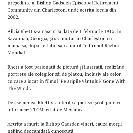
preşedinte al Bishop Gadsden Episcopal Retirement
Community din Charleston, unde actriţa locuia din
2002.
Alicia Rhett s-a născut la data de 1 februarie 1915, în
Savannah, Georgia, şi s-a mutat în Charleston cu
mama sa, după ce tatăl său a murit în Primul Război
Mondial.
Rhett a fost pasionată de pictură şi ilustraţii, realizând
portrete ale colegilor săi de platou, înclusiv ale celor
cu care a jucat în filmul "Pe aripile vântului/ Gone With
The Wind".
De asemenea, Rhett s-a oferit să picteze şcoli publice,
informează TCM, citat de Mediafax.
Actriţa a murit la Bishop Gadsden vineri, cauza morţii
nefiind deocamdată cunoscută.