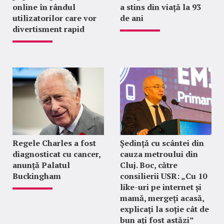
online în rândul
a stins din viață la 93
utilizatorilor care vor
de ani
divertisment rapid
Regele Charles a fost
Ședință cu scântei din
diagnosticat cu cancer,
cauza metroului din
anunță Palatul
Cluj. Boc, către
Buckingham
consilierii USR: „Cu 10
like-uri pe internet și
mamă, mergeți acasă,
explicați la soție cât de
bun ați fost astăzi”