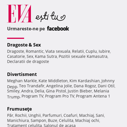
Urmareste-ne pe
Dragoste & Sex
Dragoste
Romantic
Viata sexuala
Relatii
Cuplu
Iubire
,
,
,
,
,
,
Casatorie
Sex
Kama Sutra
Pozitii sexuale Kamasutra
,
,
,
,
Declaratii de dragoste
Divertisment
Meghan Markle
Kate Middleton
Kim Kardashian
Johnny
,
,
,
Teo Trandafir
Angelina Jolie
Dana Rogoz
Dani Otil
Depp
,
,
,
,
,
Smiley
Andra
Delia
Gina Pistol
Justin Bieber
Melania
,
,
,
,
,
Program TV
Program Pro TV
Program Antena 1
Trump
,
,
,
Frumuseţe
Păr
Rochii
Unghii
Parfumuri
Coafuri
Machiaj
Sani
,
,
,
,
,
,
,
Manichiura
Sampon
Buze
Celulita
Machiaj ochi
,
,
,
,
,
Tratament celulita
Salonul de acasa
,