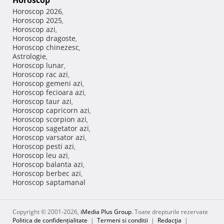
Horoscop
Horoscop 2026
,
Horoscop 2025
,
Horoscop azi
,
Horoscop dragoste
,
Horoscop chinezesc
,
Astrologie
,
Horoscop lunar
,
Horoscop rac azi
,
Horoscop gemeni azi
,
Horoscop fecioara azi
,
Horoscop taur azi
,
Horoscop capricorn azi
,
Horoscop scorpion azi
,
Horoscop sagetator azi
,
Horoscop varsator azi
,
Horoscop pesti azi
,
Horoscop leu azi
,
Horoscop balanta azi
,
Horoscop berbec azi
,
Horoscop saptamanal
Copyright © 2001-2026,
iMedia Plus Group
. Toate drepturile rezervate
Politica de confidențialitate
|
Termeni si conditii
|
Redacţia
|