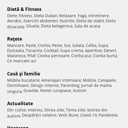
Dietă & Fitness
Diete
Fitness
Dieta Dukan
Relaxare
Yoga
Intretinere
,
,
,
,
,
,
Aerobic
Exercitii abdomen
Nutritie
Dieta de slabit
Dieta
,
,
,
,
Silueta
Dieta ketogenica
Sala de acasa
disociata
,
,
,
Reţete
Mancare
Paste
Ciorba
Peste
Sos
Salata
Cafea
Supa
,
,
,
,
,
,
,
,
Dulceata
Tocanita
Cocktail
Supa crema
Aperitive
Desert
,
,
,
,
,
,
Maioneza
Pilaf
Ciorba perisoare
Ciorba pui
Ciorba burta
,
,
,
,
,
Ce mancam azi
Casă şi familie
Mobila bucatarie
Amenajari interioare
Mobila
Canapele
,
,
,
,
Dormitoare
Design interior
Parenting
Jurnal de mama
,
,
,
Gravide
Femei curajoase
Autism
singura
,
,
,
Actualitate
Din culise
Interviu
Stirea zilei
Tema zilei
Iesirea din
,
,
,
,
Despărţiri celebre
Vesti Bune
Covid-19
Pandemie
autism
,
,
,
,