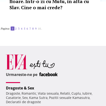
floare. Într-o zi cu Mutu, în alta cu
Slav. Cine o mai crede?
Pagina:
1
2
3
4
5
6
7
8
9
10..
Urmareste-ne pe
Dragoste & Sex
Dragoste
Romantic
Viata sexuala
Relatii
Cuplu
Iubire
,
,
,
,
,
,
Casatorie
Sex
Kama Sutra
Pozitii sexuale Kamasutra
,
,
,
,
Declaratii de dragoste