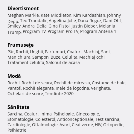
Divertisment
Meghan Markle
Kate Middleton
Kim Kardashian
Johnny
,
,
,
Teo Trandafir
Angelina Jolie
Dana Rogoz
Dani Otil
Depp
,
,
,
,
,
Smiley
Andra
Delia
Gina Pistol
Justin Bieber
Melania
,
,
,
,
,
Program TV
Program Pro TV
Program Antena 1
Trump
,
,
,
Frumuseţe
Păr
Rochii
Unghii
Parfumuri
Coafuri
Machiaj
Sani
,
,
,
,
,
,
,
Manichiura
Sampon
Buze
Celulita
Machiaj ochi
,
,
,
,
,
Tratament celulita
Salonul de acasa
,
Modă
Rochii
Rochii de seara
Rochii de mireasa
Costume de baie
,
,
,
,
Pantofi
Rochii elegante
Inele de logodna
Verighete
,
,
,
,
Ochelari de soare
Tendinte 2020
,
Sănătate
Sarcina
Ceaiuri
Inima
Psihologie
Ginecologie
,
,
,
,
,
Stomatologie
Colesterol
Anticonceptionale
Test sarcina
,
,
,
,
Cardiologie
Oftalmologie
Avort
Ceai verde
HIV
Ortopedie
,
,
,
,
,
,
Psihiatrie