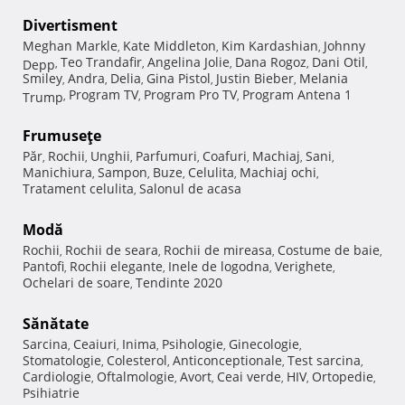
Divertisment
Meghan Markle
Kate Middleton
Kim Kardashian
Johnny
,
,
,
Teo Trandafir
Angelina Jolie
Dana Rogoz
Dani Otil
Depp
,
,
,
,
,
Smiley
Andra
Delia
Gina Pistol
Justin Bieber
Melania
,
,
,
,
,
Program TV
Program Pro TV
Program Antena 1
Trump
,
,
,
Frumuseţe
Păr
Rochii
Unghii
Parfumuri
Coafuri
Machiaj
Sani
,
,
,
,
,
,
,
Manichiura
Sampon
Buze
Celulita
Machiaj ochi
,
,
,
,
,
Tratament celulita
Salonul de acasa
,
Modă
Rochii
Rochii de seara
Rochii de mireasa
Costume de baie
,
,
,
,
Pantofi
Rochii elegante
Inele de logodna
Verighete
,
,
,
,
Ochelari de soare
Tendinte 2020
,
Sănătate
Sarcina
Ceaiuri
Inima
Psihologie
Ginecologie
,
,
,
,
,
Stomatologie
Colesterol
Anticonceptionale
Test sarcina
,
,
,
,
Cardiologie
Oftalmologie
Avort
Ceai verde
HIV
Ortopedie
,
,
,
,
,
,
Psihiatrie