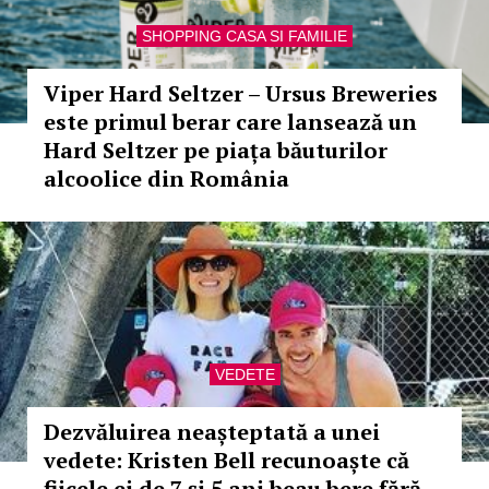
SHOPPING CASA SI FAMILIE
Viper Hard Seltzer – Ursus Breweries
este primul berar care lansează un
Hard Seltzer pe piața băuturilor
alcoolice din România
VEDETE
Dezvăluirea neașteptată a unei
vedete: Kristen Bell recunoaște că
fiicele ei de 7 și 5 ani beau bere fără