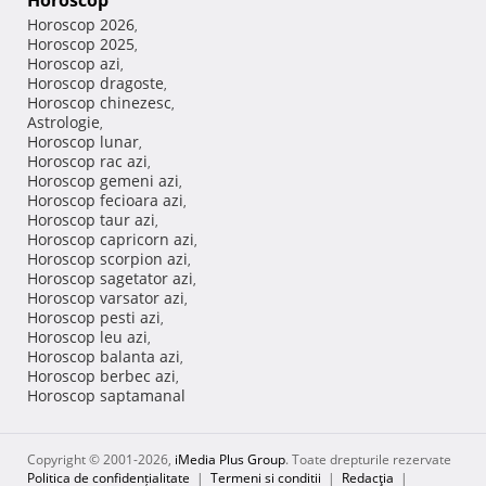
Horoscop
Horoscop 2026
,
Horoscop 2025
,
Horoscop azi
,
Horoscop dragoste
,
Horoscop chinezesc
,
Astrologie
,
Horoscop lunar
,
Horoscop rac azi
,
Horoscop gemeni azi
,
Horoscop fecioara azi
,
Horoscop taur azi
,
Horoscop capricorn azi
,
Horoscop scorpion azi
,
Horoscop sagetator azi
,
Horoscop varsator azi
,
Horoscop pesti azi
,
Horoscop leu azi
,
Horoscop balanta azi
,
Horoscop berbec azi
,
Horoscop saptamanal
Copyright © 2001-2026,
iMedia Plus Group
. Toate drepturile rezervate
Politica de confidențialitate
|
Termeni si conditii
|
Redacţia
|