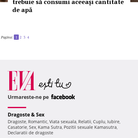
trebuie să consumi aceeași cantitate
de apă
Pagina:
1
2
3
4
Urmareste-ne pe
Dragoste & Sex
Dragoste
Romantic
Viata sexuala
Relatii
Cuplu
Iubire
,
,
,
,
,
,
Casatorie
Sex
Kama Sutra
Pozitii sexuale Kamasutra
,
,
,
,
Declaratii de dragoste