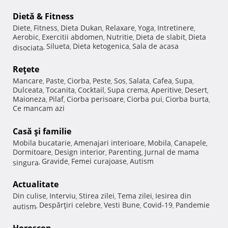
Dietă & Fitness
Diete
Fitness
Dieta Dukan
Relaxare
Yoga
Intretinere
,
,
,
,
,
,
Aerobic
Exercitii abdomen
Nutritie
Dieta de slabit
Dieta
,
,
,
,
Silueta
Dieta ketogenica
Sala de acasa
disociata
,
,
,
Reţete
Mancare
Paste
Ciorba
Peste
Sos
Salata
Cafea
Supa
,
,
,
,
,
,
,
,
Dulceata
Tocanita
Cocktail
Supa crema
Aperitive
Desert
,
,
,
,
,
,
Maioneza
Pilaf
Ciorba perisoare
Ciorba pui
Ciorba burta
,
,
,
,
,
Ce mancam azi
Casă şi familie
Mobila bucatarie
Amenajari interioare
Mobila
Canapele
,
,
,
,
Dormitoare
Design interior
Parenting
Jurnal de mama
,
,
,
Gravide
Femei curajoase
Autism
singura
,
,
,
Actualitate
Din culise
Interviu
Stirea zilei
Tema zilei
Iesirea din
,
,
,
,
Despărţiri celebre
Vesti Bune
Covid-19
Pandemie
autism
,
,
,
,