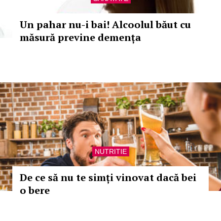
Un pahar nu-i bai! Alcoolul băut cu
măsură previne demența
NUTRITIE
De ce să nu te simți vinovat dacă bei
o bere