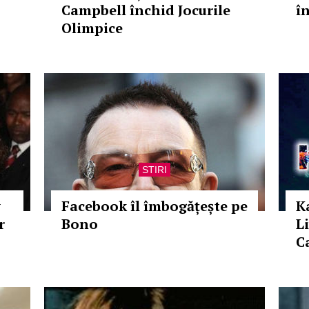
Campbell închid Jocurile
î
Olimpice
STIRI
y
Facebook îl îmbogățește pe
K
r
Bono
L
C