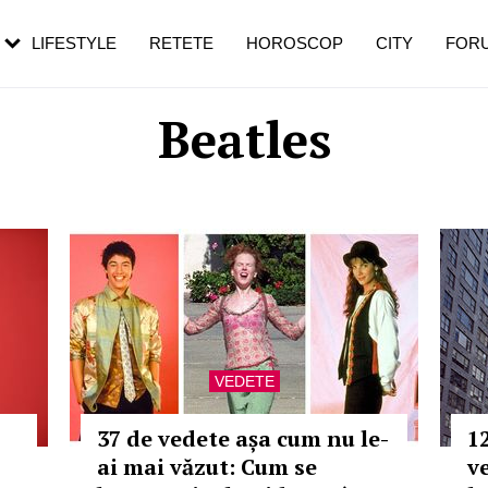
rezești mai des
Cât durează, cum te pregătești și cât
i în vârstă
de dureroasă este investigația
LIFESTYLE
RETETE
HOROSCOP
CITY
FOR
Beatles
VEDETE
37 de vedete așa cum nu le-
12
ai mai văzut: Cum se
v