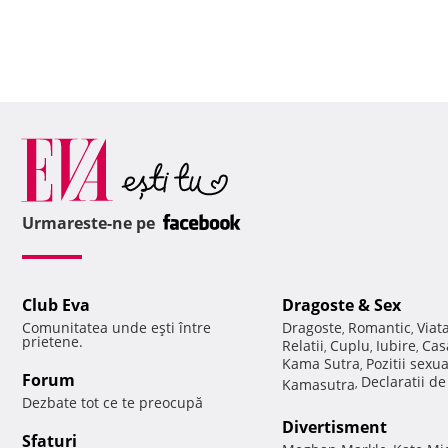
Urmareste-ne pe
Club Eva
Dragoste & Sex
Comunitatea unde eşti între
Dragoste
Romantic
Viat
,
,
prietene.
Relatii
Cuplu
Iubire
Cas
,
,
,
Kama Sutra
Pozitii sexu
,
Forum
Declaratii d
Kamasutra
,
Dezbate tot ce te preocupă
Divertisment
Sfaturi