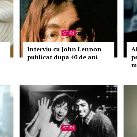
STIRI
Interviu cu John Lennon
A
publicat dupa 40 de ani
p
m
STIRI