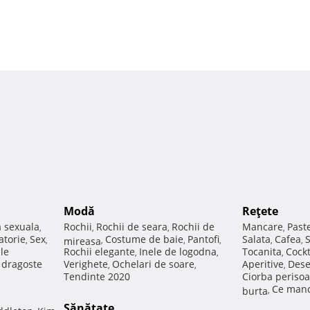
Modă
Reţete
a sexuala
Rochii
Rochii de seara
Rochii de
Mancare
Past
,
,
,
,
atorie
Sex
Costume de baie
Pantofi
Salata
Cafea
,
,
mireasa
,
,
,
,
,
ale
Rochii elegante
Inele de logodna
Tocanita
Cockt
,
,
,
e dragoste
Verighete
Ochelari de soare
Aperitive
Dese
,
,
,
Tendinte 2020
Ciorba perisoa
Ce manc
burta
,
Sănătate