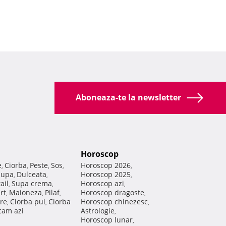
Aboneaza-te la newsletter
Horoscop
e
Ciorba
Peste
Sos
Horoscop 2026
,
,
,
,
,
Supa
Dulceata
Horoscop 2025
,
,
,
ail
Supa crema
Horoscop azi
,
,
,
rt
Maioneza
Pilaf
Horoscop dragoste
,
,
,
,
re
Ciorba pui
Ciorba
Horoscop chinezesc
,
,
,
am azi
Astrologie
,
Horoscop lunar
,