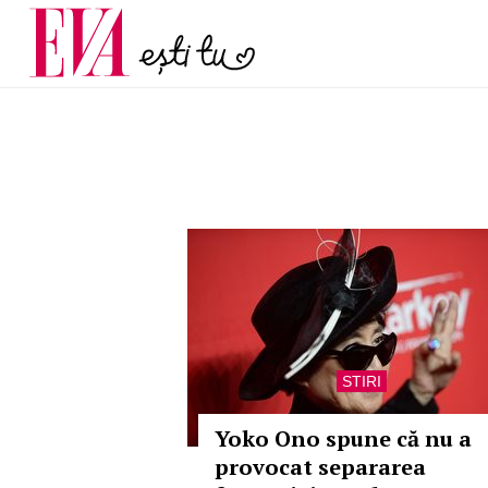
și 60 de ani. De ce te t
Carieră
pe măsură ce înaintez
Actualitate
STIRI
Yoko Ono spune că nu a
provocat separarea