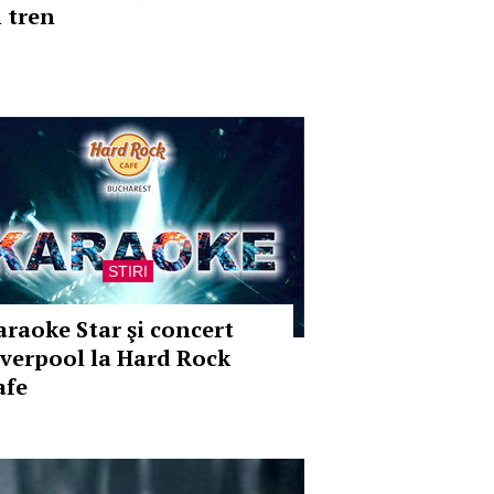
n tren
STIRI
araoke Star şi concert
iverpool la Hard Rock
afe