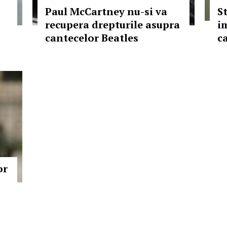
Paul McCartney nu-si va
St
recupera drepturile asupra
i
cantecelor Beatles
ca
or