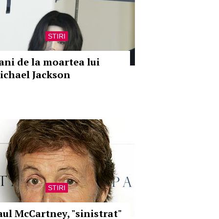
STIRI
 ani de la moartea lui
ichael Jackson
STIRI
aul McCartney, "sinistrat"