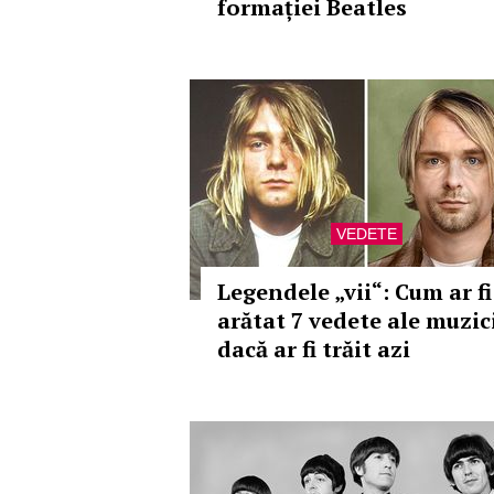
formației Beatles
VEDETE
Legendele „vii“: Cum ar fi
arătat 7 vedete ale muzic
dacă ar fi trăit azi