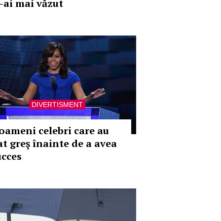
e-ai mai văzut
DIVERTISMENT
 oameni celebri care au
at greş înainte de a avea
ucces