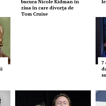
bucura Nicole Kidman în
l
ziua în care divorța de
Tom Cruise
7
ii
d
s