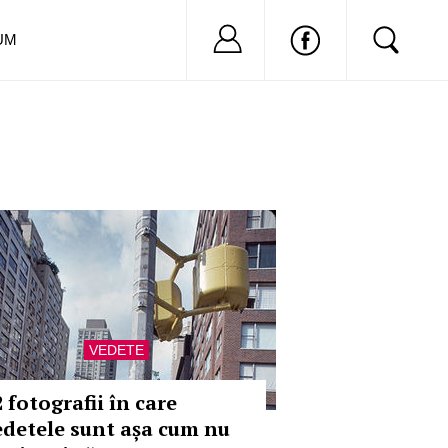
Nu ai cont?
Inregistreaza-
UM
VEDETE
 fotografii în care
edetele sunt așa cum nu