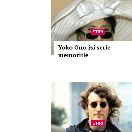
STIRI
Yoko Ono isi scrie
memoriile
STIRI