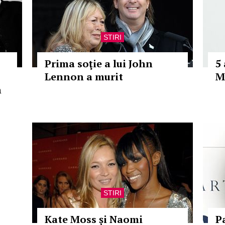
STIRI
Prima soţie a lui John
5
Lennon a murit
M
h
STIRI
Kate Moss și Naomi
P