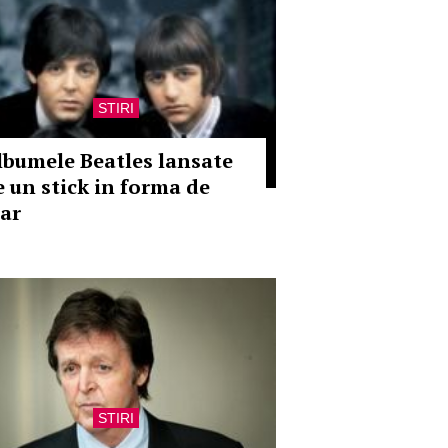
STIRI
lbumele Beatles lansate
e un stick in forma de
ar
STIRI