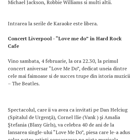
Michael Jackson, Robbie Williams si multi altii.
Intrarea la serile de Karaoke este libera.
Concert Liverpool - “Love me do” în Hard Rock
Cafe
Vino sambata, 4 februarie, la ora 22.30, la primul
concert aniversar “Love Me Do”, dedicat uneia dintre
cele mai faimoase si de succes trupe din istoria muzicii
– The Beatles.
Spectacolul, care ii va avea ca invitati pe Dan Helciug
(Spitalul de Urgenţă), Cornel Ilie (Vank ) şi Amalia
Ştefania (Blaxy Girls), va celebra 40 de ani de la
lansarea single-ului “Love Me Do”, piesa care le-a adus
celor patru artisti consacrarea pe piata muzicala