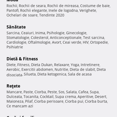
Rochii
Rochii de seara
Rochii de mireasa
Costume de baie
,
,
,
,
Pantofi
Rochii elegante
Inele de logodna
Verighete
,
,
,
,
Ochelari de soare
Tendinte 2020
,
Sănătate
Sarcina
Ceaiuri
Inima
Psihologie
Ginecologie
,
,
,
,
,
Stomatologie
Colesterol
Anticonceptionale
Test sarcina
,
,
,
,
Cardiologie
Oftalmologie
Avort
Ceai verde
HIV
Ortopedie
,
,
,
,
,
,
Psihiatrie
Dietă & Fitness
Diete
Fitness
Dieta Dukan
Relaxare
Yoga
Intretinere
,
,
,
,
,
,
Aerobic
Exercitii abdomen
Nutritie
Dieta de slabit
Dieta
,
,
,
,
Silueta
Dieta ketogenica
Sala de acasa
disociata
,
,
,
Reţete
Mancare
Paste
Ciorba
Peste
Sos
Salata
Cafea
Supa
,
,
,
,
,
,
,
,
Dulceata
Tocanita
Cocktail
Supa crema
Aperitive
Desert
,
,
,
,
,
,
Maioneza
Pilaf
Ciorba perisoare
Ciorba pui
Ciorba burta
,
,
,
,
,
Ce mancam azi