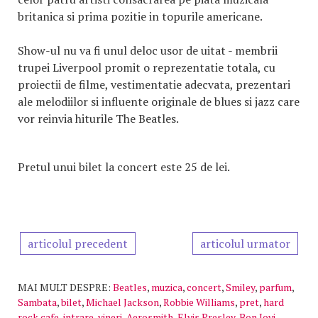
britanica si prima pozitie in topurile americane.
Show-ul nu va fi unul deloc usor de uitat - membrii
trupei Liverpool promit o reprezentatie totala, cu
proiectii de filme, vestimentatie adecvata, prezentari
ale melodiilor si influente originale de blues si jazz care
vor reinvia hiturile The Beatles.
Pretul unui bilet la concert este 25 de lei.
articolul precedent
articolul urmator
MAI MULT DESPRE:
Beatles
,
muzica
,
concert
,
Smiley
,
parfum
,
Sambata
,
bilet
,
Michael Jackson
,
Robbie Williams
,
pret
,
hard
rock cafe
,
intrare
,
vineri
,
Aerosmith
,
Elvis Presley
,
Bon Jovi
,