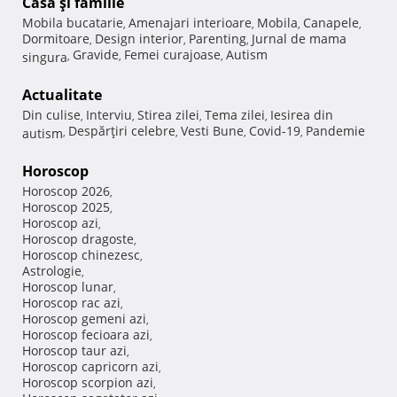
Casă şi familie
Mobila bucatarie
Amenajari interioare
Mobila
Canapele
,
,
,
,
Dormitoare
Design interior
Parenting
Jurnal de mama
,
,
,
Gravide
Femei curajoase
Autism
singura
,
,
,
Actualitate
Din culise
Interviu
Stirea zilei
Tema zilei
Iesirea din
,
,
,
,
Despărţiri celebre
Vesti Bune
Covid-19
Pandemie
autism
,
,
,
,
Horoscop
Horoscop 2026
,
Horoscop 2025
,
Horoscop azi
,
Horoscop dragoste
,
Horoscop chinezesc
,
Astrologie
,
Horoscop lunar
,
Horoscop rac azi
,
Horoscop gemeni azi
,
Horoscop fecioara azi
,
Horoscop taur azi
,
Horoscop capricorn azi
,
Horoscop scorpion azi
,