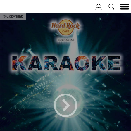
Inregistreaza
© Copyright: