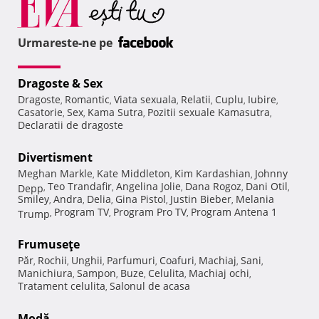
Urmareste-ne pe
Dragoste & Sex
Dragoste
Romantic
Viata sexuala
Relatii
Cuplu
Iubire
,
,
,
,
,
,
Casatorie
Sex
Kama Sutra
Pozitii sexuale Kamasutra
,
,
,
,
Declaratii de dragoste
Divertisment
Meghan Markle
Kate Middleton
Kim Kardashian
Johnny
,
,
,
Teo Trandafir
Angelina Jolie
Dana Rogoz
Dani Otil
Depp
,
,
,
,
,
Smiley
Andra
Delia
Gina Pistol
Justin Bieber
Melania
,
,
,
,
,
Program TV
Program Pro TV
Program Antena 1
Trump
,
,
,
Frumuseţe
Păr
Rochii
Unghii
Parfumuri
Coafuri
Machiaj
Sani
,
,
,
,
,
,
,
Manichiura
Sampon
Buze
Celulita
Machiaj ochi
,
,
,
,
,
Tratament celulita
Salonul de acasa
,
Modă