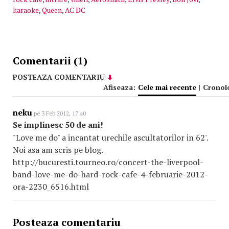
karaoke
,
Queen
,
AC DC
Comentarii (1)
POSTEAZA COMENTARIU
Afiseaza:
Cele mai recente
|
Cronol
neku
pe 3 Feb 2012, 17:40
Se implinesc 50 de ani!
"Love me do" a incantat urechile ascultatorilor in 62'.
Noi asa am scris pe blog.
http://bucuresti.tourneo.ro/concert-the-liverpool-
band-love-me-do-hard-rock-cafe-4-februarie-2012-
ora-2230_6516.html
Posteaza comentariu