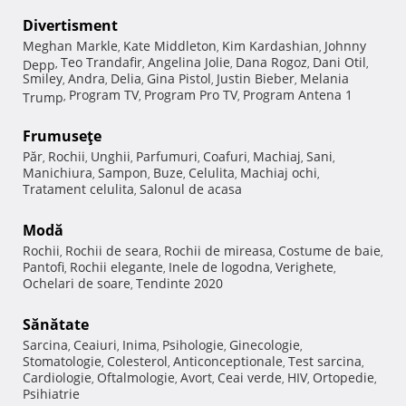
Divertisment
Meghan Markle
Kate Middleton
Kim Kardashian
Johnny
,
,
,
Teo Trandafir
Angelina Jolie
Dana Rogoz
Dani Otil
Depp
,
,
,
,
,
Smiley
Andra
Delia
Gina Pistol
Justin Bieber
Melania
,
,
,
,
,
Program TV
Program Pro TV
Program Antena 1
Trump
,
,
,
Frumuseţe
Păr
Rochii
Unghii
Parfumuri
Coafuri
Machiaj
Sani
,
,
,
,
,
,
,
Manichiura
Sampon
Buze
Celulita
Machiaj ochi
,
,
,
,
,
Tratament celulita
Salonul de acasa
,
Modă
Rochii
Rochii de seara
Rochii de mireasa
Costume de baie
,
,
,
,
Pantofi
Rochii elegante
Inele de logodna
Verighete
,
,
,
,
Ochelari de soare
Tendinte 2020
,
Sănătate
Sarcina
Ceaiuri
Inima
Psihologie
Ginecologie
,
,
,
,
,
Stomatologie
Colesterol
Anticonceptionale
Test sarcina
,
,
,
,
Cardiologie
Oftalmologie
Avort
Ceai verde
HIV
Ortopedie
,
,
,
,
,
,
Psihiatrie