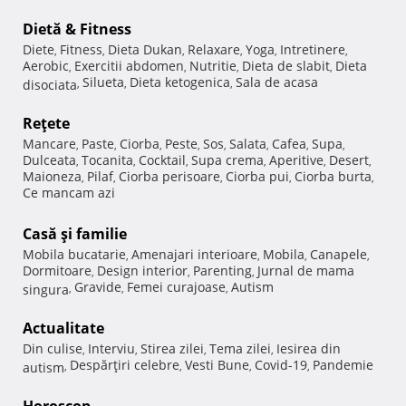
Dietă & Fitness
Diete
Fitness
Dieta Dukan
Relaxare
Yoga
Intretinere
,
,
,
,
,
,
Aerobic
Exercitii abdomen
Nutritie
Dieta de slabit
Dieta
,
,
,
,
Silueta
Dieta ketogenica
Sala de acasa
disociata
,
,
,
Reţete
Mancare
Paste
Ciorba
Peste
Sos
Salata
Cafea
Supa
,
,
,
,
,
,
,
,
Dulceata
Tocanita
Cocktail
Supa crema
Aperitive
Desert
,
,
,
,
,
,
Maioneza
Pilaf
Ciorba perisoare
Ciorba pui
Ciorba burta
,
,
,
,
,
Ce mancam azi
Casă şi familie
Mobila bucatarie
Amenajari interioare
Mobila
Canapele
,
,
,
,
Dormitoare
Design interior
Parenting
Jurnal de mama
,
,
,
Gravide
Femei curajoase
Autism
singura
,
,
,
Actualitate
Din culise
Interviu
Stirea zilei
Tema zilei
Iesirea din
,
,
,
,
Despărţiri celebre
Vesti Bune
Covid-19
Pandemie
autism
,
,
,
,