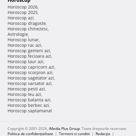
Horoscop
Horoscop 2026
,
Horoscop 2025
,
Horoscop azi
,
Horoscop dragoste
,
Horoscop chinezesc
,
Astrologie
,
Horoscop lunar
,
Horoscop rac azi
,
Horoscop gemeni azi
,
Horoscop fecioara azi
,
Horoscop taur azi
,
Horoscop capricorn azi
,
Horoscop scorpion azi
,
Horoscop sagetator azi
,
Horoscop varsator azi
,
Horoscop pesti azi
,
Horoscop leu azi
,
Horoscop balanta azi
,
Horoscop berbec azi
,
Horoscop saptamanal
Copyright © 2001-2026,
iMedia Plus Group
. Toate drepturile rezervate
Politica de confidențialitate
|
Termeni si conditii
|
Redacţia
|