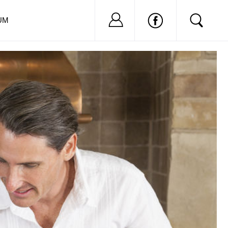
Nu ai cont?
Inregistreaza-
UM