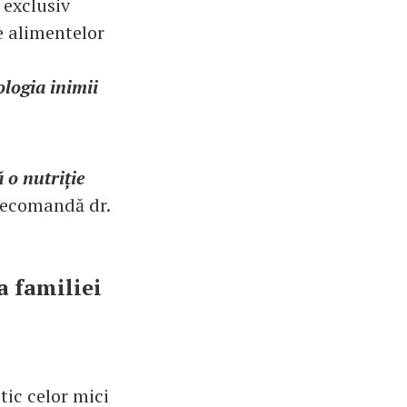
 exclusiv
le alimentelor
ologia inimii
 o nutriție
recomandă dr.
a familiei
tic celor mici