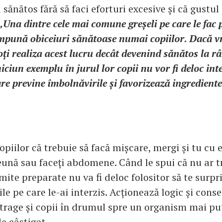
sănătos fără să faci eforturi excesive și că gustul
„Una dintre cele mai comune greșeli pe care le fac p
impună obiceiuri sănătoase numai copiilor. Dacă vre
ți realiza acest lucru decât devenind sănătos la r
ciun exemplu în jurul lor copii nu vor fi deloc int
care previne îmbolnăvirile și favorizează ingrediente
opiilor că trebuie să facă mișcare, mergi și tu cu 
eună sau faceți abdomene. Când le spui că nu ar t
te preparate nu va fi deloc folositor să te surp
le pe care le-ai interzis. Acționează logic și conse
atrage și copii în drumul spre un organism mai put
de câștigat.