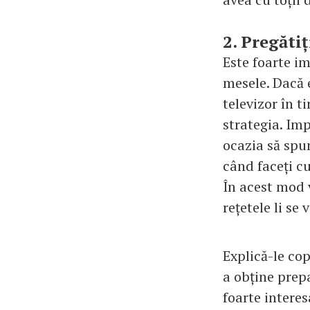
2. Pregăti
Este foarte i
mesele. Dacă e
televizor în 
strategia. Imp
ocazia să spu
când faceți 
În acest mod v
rețetele li se
Explică-le cop
a obține prepa
foarte interes