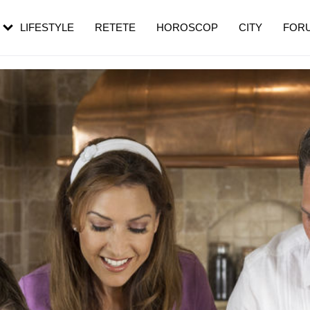
rebui să mergi
și 60 de ani. De ce te trezești mai des
pe măsură ce înaintezi în vârstă
LIFESTYLE
RETETE
HOROSCOP
CITY
FOR