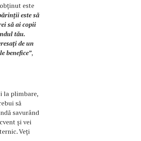
 obținut este
ărinții este să
i să ai copii
ândul tău.
eresați de un
le benefice”
,
ei la plimbare,
rebui să
rindă savurând
cvent și vei
ernic. Veți