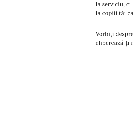
la serviciu, c
la copiii tăi c
Vorbiți despr
eliberează-ți 