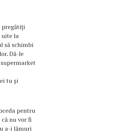
 pregătiți
 uite la
ul să schimbi
lor. Dă-le
a supermarket
i tu și
proceda pentru
 că nu vor fi
ru a-i lămuri