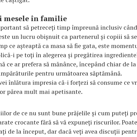
ți mesele în familie
mportant să petreceți timp împreună inclusiv când
ste un lucru obișnuit ca partenerul și copiii să se
timp ce așteaptă ca masa să fie gata, este moment
lică-i pe toți în alegerea și pregătirea ingrediente
nă ce ar prefera să mănânce, începând chiar de l
cumpărăturile pentru următoarea săptămână.
ei înlătura impresia că-i forțezi să consume ce vre
 vor părea mult mai apetisante.
iilor de ce nu sunt bune prăjelile și cum puteți 
rate crocante fără să vă expuneți riscurilor. Poate
ați de la început, dar dacă veți avea discuții pent