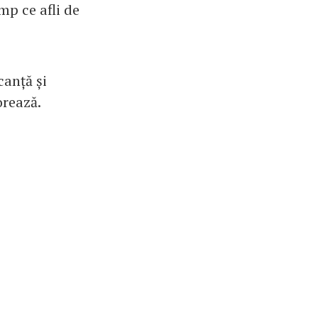
mp ce afli de
canță și
orează.