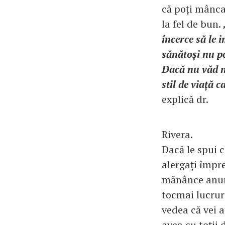
că poți mânca 
la fel de bun.
încerce să le 
sănătoși nu po
Dacă nu văd ni
stil de viață 
explică dr.
Rivera.
Dacă le spui c
alergați împr
mănânce anumi
tocmai lucruri
vedea că vei 
avea cu toții 