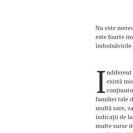
Nu este mereu 
este foarte i
îmbolnăvirile
I
ndiferent
există mic
conținutul
familiei tale 
multă sare, z
indicații de l
multe surse d