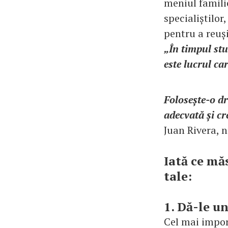
meniul familie
specialiștilor
pentru a reuși
„În timpul stu
este lucrul ca
Folosește-o dr
adecvată și cr
Juan Rivera, n
Iată ce mă
tale:
1. Dă-le u
Cel mai impor