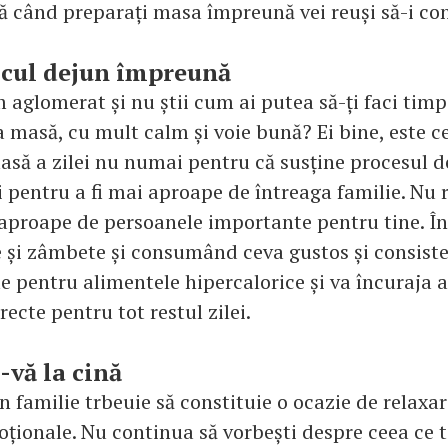
tă când preparați masa împreună vei reuși să-i con
icul dejun împreună
 aglomerat și nu știi cum ai putea să-ți faci timp
a masă, cu mult calm și voie bună? Ei bine, este c
să a zilei nu numai pentru că susține procesul d
 și pentru a fi mai aproape de întreaga familie. Nu
i aproape de persoanele importante pentru tine. Î
 și zâmbete și consumând ceva gustos și consiste
e pentru alimentele hipercalorice și va încuraja a
ecte pentru tot restul zilei.
-vă la cină
n familie trbeuie să constituie o ocazie de relaxar
oționale. Nu continua să vorbești despre ceea ce 