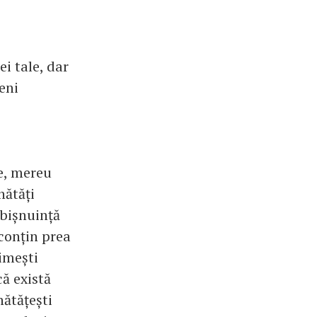
i tale, dar
eni
e, mereu
nătăți
obișnuință
 conțin prea
imești
că există
ătățești