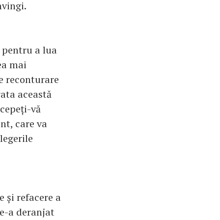
vingi.
 pentru a lua
ea mai
e reconturare
 rata această
ncepeți-vă
nt, care va
legerile
e și refacere a
te-a deranjat