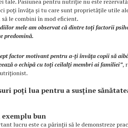
i tale. Pasiunea pentru nutriție nu este rezervată
, ci poți învăța și tu care sunt proprietățile utile a
 să le combini în mod eficient.
diilor mele am observat că dintre toți factorii psih
re predomină.
ept factor motivant pentru a-ți învăța copii să aibă
eează o echipă cu toți ceilalți membri ai familiei”
, 
utriționist.
suri poți lua pentru a susține sănătate
n exemplu bun
tant lucru este ca părinții să le demonstreze prac