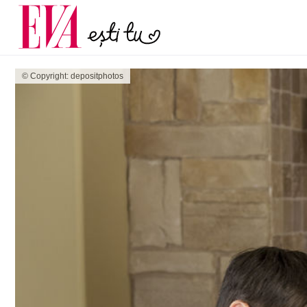
menopauză și când ar t
Carieră
la medic
Actualitate
© Copyright: depositphotos