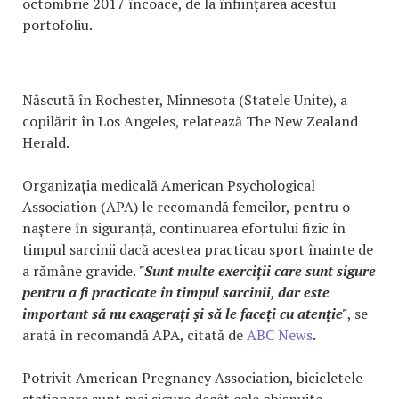
octombrie 2017 încoace, de la înființarea acestui
portofoliu.
Născută în Rochester, Minnesota (Statele Unite), a
copilărit în Los Angeles, relatează The New Zealand
Herald.
Organizația medicală American Psychological
Association (APA) le recomandă femeilor, pentru o
naștere în siguranță, continuarea efortului fizic în
timpul sarcinii dacă acestea practicau sport înainte de
a rămâne gravide.
"Sunt multe exerciții care sunt sigure
pentru a fi practicate în timpul sarcinii, dar este
important să nu exagerați și să le faceți cu atenție"
, se
arată în recomandă APA, citată de
ABC News
.
Potrivit American Pregnancy Association, bicicletele