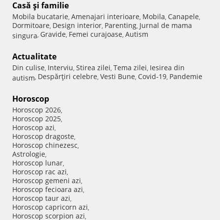
Casă şi familie
Mobila bucatarie
Amenajari interioare
Mobila
Canapele
,
,
,
,
Dormitoare
Design interior
Parenting
Jurnal de mama
,
,
,
Gravide
Femei curajoase
Autism
singura
,
,
,
Actualitate
Din culise
Interviu
Stirea zilei
Tema zilei
Iesirea din
,
,
,
,
Despărţiri celebre
Vesti Bune
Covid-19
Pandemie
autism
,
,
,
,
Horoscop
Horoscop 2026
,
Horoscop 2025
,
Horoscop azi
,
Horoscop dragoste
,
Horoscop chinezesc
,
Astrologie
,
Horoscop lunar
,
Horoscop rac azi
,
Horoscop gemeni azi
,
Horoscop fecioara azi
,
Horoscop taur azi
,
Horoscop capricorn azi
,
Horoscop scorpion azi
,