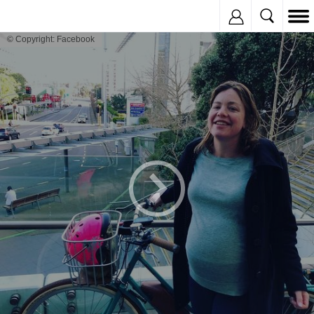
Inregistreaza
© Copyright: Facebook