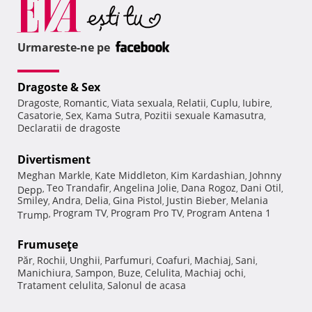
Urmareste-ne pe
Dragoste & Sex
Dragoste
Romantic
Viata sexuala
Relatii
Cuplu
Iubire
,
,
,
,
,
,
Casatorie
Sex
Kama Sutra
Pozitii sexuale Kamasutra
,
,
,
,
Declaratii de dragoste
Divertisment
Meghan Markle
Kate Middleton
Kim Kardashian
Johnny
,
,
,
Teo Trandafir
Angelina Jolie
Dana Rogoz
Dani Otil
Depp
,
,
,
,
,
Smiley
Andra
Delia
Gina Pistol
Justin Bieber
Melania
,
,
,
,
,
Program TV
Program Pro TV
Program Antena 1
Trump
,
,
,
Frumuseţe
Păr
Rochii
Unghii
Parfumuri
Coafuri
Machiaj
Sani
,
,
,
,
,
,
,
Manichiura
Sampon
Buze
Celulita
Machiaj ochi
,
,
,
,
,
Tratament celulita
Salonul de acasa
,