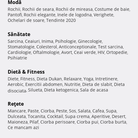
Modă
Rochii
Rochii de seara
Rochii de mireasa
Costume de baie
,
,
,
,
Pantofi
Rochii elegante
Inele de logodna
Verighete
,
,
,
,
Ochelari de soare
Tendinte 2020
,
Sănătate
Sarcina
Ceaiuri
Inima
Psihologie
Ginecologie
,
,
,
,
,
Stomatologie
Colesterol
Anticonceptionale
Test sarcina
,
,
,
,
Cardiologie
Oftalmologie
Avort
Ceai verde
HIV
Ortopedie
,
,
,
,
,
,
Psihiatrie
Dietă & Fitness
Diete
Fitness
Dieta Dukan
Relaxare
Yoga
Intretinere
,
,
,
,
,
,
Aerobic
Exercitii abdomen
Nutritie
Dieta de slabit
Dieta
,
,
,
,
Silueta
Dieta ketogenica
Sala de acasa
disociata
,
,
,
Reţete
Mancare
Paste
Ciorba
Peste
Sos
Salata
Cafea
Supa
,
,
,
,
,
,
,
,
Dulceata
Tocanita
Cocktail
Supa crema
Aperitive
Desert
,
,
,
,
,
,
Maioneza
Pilaf
Ciorba perisoare
Ciorba pui
Ciorba burta
,
,
,
,
,
Ce mancam azi