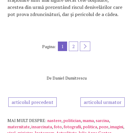
staționare sunt mai sigure decât cele obișnuite,
acestea din urmă prezentând riscul denivelărilor care
pot prova zdruncinături, dar și pericolul de a cădea.
1
2
Pagina:
De
Daniel Dumitrescu
articolul precedent
articolul urmator
MAI MULT DESPRE:
nastere
,
politician
,
mama
,
sarcina
,
maternitate
,
insarcinata
,
foto
,
fotografii
,
politica
,
poze
,
imagini
,
viral
,
ministru
,
Instagram
,
Actualitate
,
Julie Anne Genter