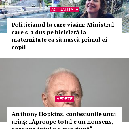
ACTUALITATE
Politicianul la care visăm: Ministrul
care s-a dus pe bicicletă la
maternitate ca să nască primul ei
copil
VEDETE
Anthony Hopkins, confesiunile unui
uriaş: „Aproape totul e un nonsens,
aproape totul e o minciună“