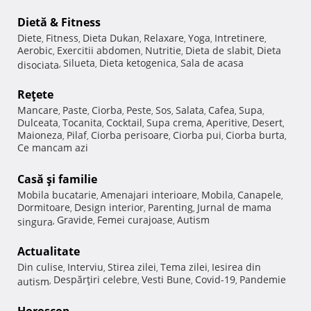
Dietă & Fitness
Diete
Fitness
Dieta Dukan
Relaxare
Yoga
Intretinere
,
,
,
,
,
,
Aerobic
Exercitii abdomen
Nutritie
Dieta de slabit
Dieta
,
,
,
,
Silueta
Dieta ketogenica
Sala de acasa
disociata
,
,
,
Reţete
Mancare
Paste
Ciorba
Peste
Sos
Salata
Cafea
Supa
,
,
,
,
,
,
,
,
Dulceata
Tocanita
Cocktail
Supa crema
Aperitive
Desert
,
,
,
,
,
,
Maioneza
Pilaf
Ciorba perisoare
Ciorba pui
Ciorba burta
,
,
,
,
,
Ce mancam azi
Casă şi familie
Mobila bucatarie
Amenajari interioare
Mobila
Canapele
,
,
,
,
Dormitoare
Design interior
Parenting
Jurnal de mama
,
,
,
Gravide
Femei curajoase
Autism
singura
,
,
,
Actualitate
Din culise
Interviu
Stirea zilei
Tema zilei
Iesirea din
,
,
,
,
Despărţiri celebre
Vesti Bune
Covid-19
Pandemie
autism
,
,
,
,