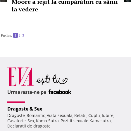
Moore a ieșit la cumpărături cu sânii
la vedere
Pagina:
1
2
3
Urmareste-ne pe
Dragoste & Sex
Dragoste
Romantic
Viata sexuala
Relatii
Cuplu
Iubire
,
,
,
,
,
,
Casatorie
Sex
Kama Sutra
Pozitii sexuale Kamasutra
,
,
,
,
Declaratii de dragoste