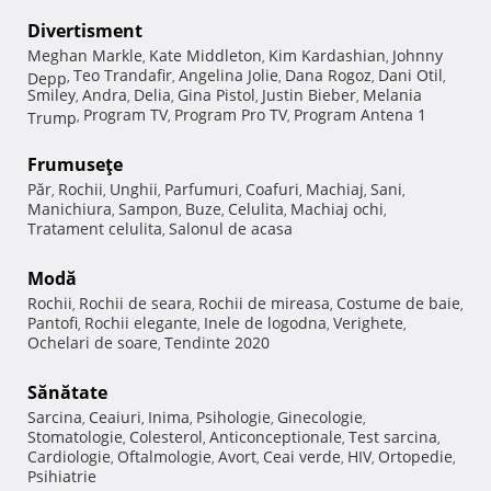
Divertisment
Meghan Markle
Kate Middleton
Kim Kardashian
Johnny
,
,
,
Teo Trandafir
Angelina Jolie
Dana Rogoz
Dani Otil
Depp
,
,
,
,
,
Smiley
Andra
Delia
Gina Pistol
Justin Bieber
Melania
,
,
,
,
,
Program TV
Program Pro TV
Program Antena 1
Trump
,
,
,
Frumuseţe
Păr
Rochii
Unghii
Parfumuri
Coafuri
Machiaj
Sani
,
,
,
,
,
,
,
Manichiura
Sampon
Buze
Celulita
Machiaj ochi
,
,
,
,
,
Tratament celulita
Salonul de acasa
,
Modă
Rochii
Rochii de seara
Rochii de mireasa
Costume de baie
,
,
,
,
Pantofi
Rochii elegante
Inele de logodna
Verighete
,
,
,
,
Ochelari de soare
Tendinte 2020
,
Sănătate
Sarcina
Ceaiuri
Inima
Psihologie
Ginecologie
,
,
,
,
,
Stomatologie
Colesterol
Anticonceptionale
Test sarcina
,
,
,
,
Cardiologie
Oftalmologie
Avort
Ceai verde
HIV
Ortopedie
,
,
,
,
,
,
Psihiatrie