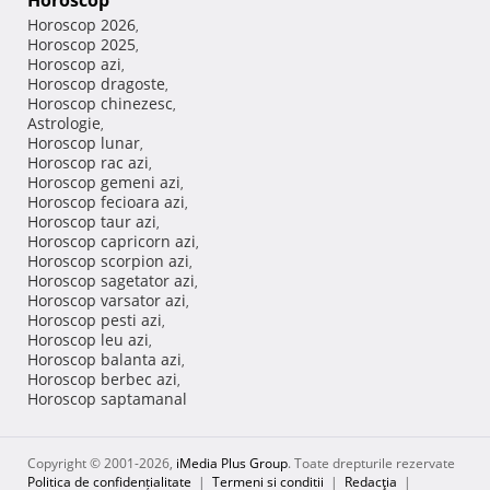
Horoscop
Horoscop 2026
,
Horoscop 2025
,
Horoscop azi
,
Horoscop dragoste
,
Horoscop chinezesc
,
Astrologie
,
Horoscop lunar
,
Horoscop rac azi
,
Horoscop gemeni azi
,
Horoscop fecioara azi
,
Horoscop taur azi
,
Horoscop capricorn azi
,
Horoscop scorpion azi
,
Horoscop sagetator azi
,
Horoscop varsator azi
,
Horoscop pesti azi
,
Horoscop leu azi
,
Horoscop balanta azi
,
Horoscop berbec azi
,
Horoscop saptamanal
Copyright © 2001-2026,
iMedia Plus Group
. Toate drepturile rezervate
Politica de confidențialitate
|
Termeni si conditii
|
Redacţia
|